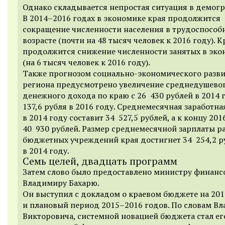
Однако складывается непростая ситуация в демог
В
2014–2016
годах в экономике края продолжится
сокращение численности населения в трудоспособ
возрасте (почти на 48 тысяч человек к 2016 году). К
продолжится снижение численности занятых в эко
(на 6 тысяч человек к 2016 году).
Также прогнозом социально-экономического разв
региона предусмотрено увеличение среднедушево
денежного дохода по краю с 26 430 рублей в 2014 
137,6 рубля в 2016 году. Среднемесячная заработна
в 2014 году составит 34 527,5 рублей, а к концу 201
40 930 рублей. Размер среднемесячной зарплаты р
бюджетных учреждений края достигнет 34 254,2 р
в 2014 году.
Семь целей, двадцать программ
Затем слово было предоставлено министру финанс
Владимиру Бахарю.
Он выступил с докладом о краевом бюджете на 201
и плановый период
2015–2016 годов.
По словам В
Викторовича, системной новацией бюджета стал ег