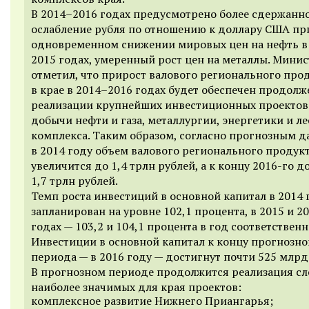
В
2014–2016
годах предусмотрено более сдержанн
ослабление рубля по отношению к доллару США пр
одновременном снижении мировых цен на нефть 
2015 годах,
умеренный рост цен на металлы. Минис
отметил, что прирост валового регионального про
в крае в
2014–2016
годах будет обеспечен продол
реализации крупнейших инвестиционных проектов 
добычи нефти и газа, металлургии, энергетики и л
комплекса. Таким образом, согласно прогнозным 
в 2014 году объем валового регионального продук
увеличится до 1,4 трлн рублей, а к концу
2016-го
до
1,7 трлн рублей.
Темп роста инвестиций в основной капитал в 2014 
запланирован на уровне 102,1 процента, в 2015 и 2
годах — 103,2 и 104,1 процента в год соответственн
Инвестиции в основной капитал к концу прогнозно
периода — в 2016 году — достигнут почти 525 млрд
В прогнозном периоде продолжится реализация с
наиболее значимых для края проектов:
комплексное развитие Нижнего Приангарья;