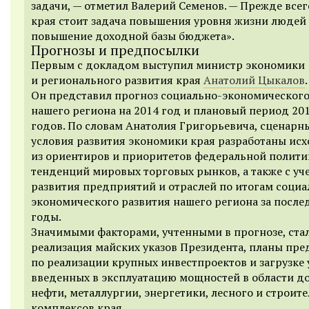
задачи, — отметил Валерий Семенов. — Прежде всег
края стоит задача повышения уровня жизни людей 
повышение доходной базы бюджета».
Прогнозы и предпосылки
Первым с докладом выступил министр экономики
и регионального развития края
Анатолий Цыкалов
.
Он представил прогноз социально-экономического
нашего региона на 2014 год и плановый период
20
годов.
По словам Анатолия Григорьевича, сценарн
условия развития экономики края разработаны ис
из ориентиров и приоритетов федеральной полити
тенденций мировых торговых рынков, а также с уч
развития предприятий и отраслей по итогам социа
экономического развития нашего региона за после
годы.
Значимыми факторами, учтенными в прогнозе, ста
реализация майских указов Президента, планы пр
по реализации крупных инвестпроектов и загрузке 
введенных в эксплуатацию мощностей в области д
нефти, металлургии, энергетики, лесного и строит
комплексов края.