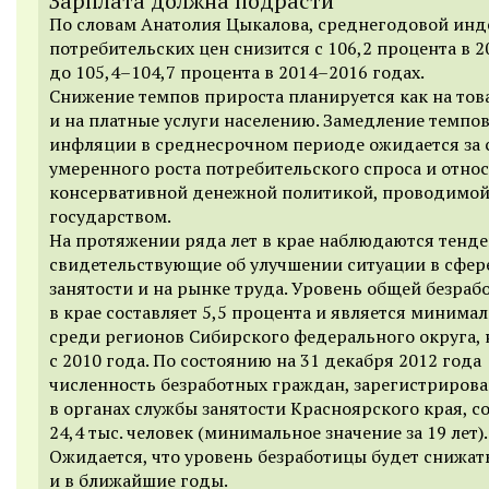
Зарплата должна подрасти
По словам Анатолия Цыкалова, среднегодовой инд
потребительских цен снизится с 106,2 процента в 2
до
105,4–104,7
процента в
2014–2016 годах.
Снижение темпов прироста планируется как на тов
и на платные услуги населению. Замедление темпо
инфляции в среднесрочном периоде ожидается за 
умеренного роста потребительского спроса и отно
консервативной денежной политикой, проводимо
государством.
На протяжении ряда лет в крае наблюдаются тенд
свидетельствующие об улучшении ситуации в сфер
занятости и на рынке труда. Уровень общей безра
в крае составляет 5,5 процента и является миним
среди регионов Сибирского федерального округа, 
с 2010 года. По состоянию на 31 декабря 2012 года
численность безработных граждан, зарегистриров
в органах службы занятости Красноярского края, с
24,4 тыс. человек (минимальное значение за 19 лет).
Ожидается, что уровень безработицы будет снижат
и в ближайшие годы.