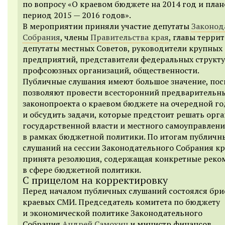
по вопросу «О краевом бюджете на 2014 год и пла
период 2015 — 2016 годов».
В мероприятии приняли участие депутаты
Законод
Собрания
, члены
Правительства края
, главы терри
депутаты местных Советов, руководители крупных
предприятий, представители федеральных структу
профсоюзных организаций, общественности.
Публичные слушания имеют большое значение, пос
позволяют провести всесторонний предварительн
законопроекта о краевом бюджете на очередной го
и обсудить задачи, которые предстоит решать орг
государственной власти и местного самоуправлен
в рамках бюджетной политики. По итогам публичн
слушаний на сессии Законодательного Собрания кр
принята резолюция, содержащая конкретные рек
в сфере бюджетной политики.
С прицелом на корректировку
Перед началом публичных слушаний состоялся бр
краевых СМИ. Председатель комитета по бюджету
и экономической политике Законодательного
Собрания
Андрей Самохин
и министр финансов