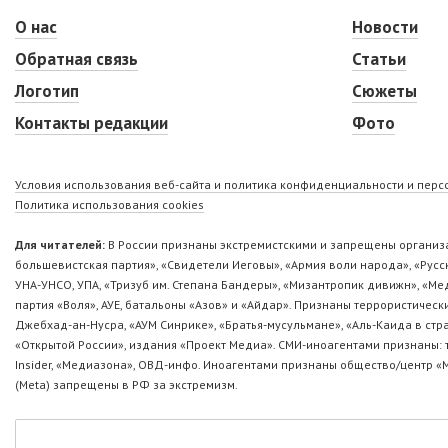
О нас
Новости
Обратная связь
Статьи
Логотип
Сюжеты
Контакты редакции
Фото
Условия использования веб-сайта и политика конфиденциальности и пер
Политика использования cookies
Для читателей:
В России признаны экстремистскими и запрещены организа
большевистская партия», «Свидетели Иеговы», «Армия воли народа», «Ру
УНА-УНСО, УПА, «Тризуб им. Степана Бандеры», «Мизантропик дивижн», «М
партия «Воля», АУЕ, батальоны «Азов» и «Айдар». Признаны террористическ
Джебхад-ан-Нусра, «АУМ Синрике», «Братья-мусульмане», «Аль-Каида в стр
«Открытой России», издания «Проект Медиа». СМИ-иноагентами признаны: т
Insider, «Медиазона», ОВД-инфо. Иноагентами признаны общество/центр «
(Metа) запрещены в РФ за экстремизм.