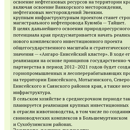
освоение нефтегазовых ресурсов на территории кра
включая освоение Ванкорского месторождения,
нефтегазовых месторождений Эвенкии.
крупным инфраструктурным проектом станет стро
магистрального нефтепровода Куюмба — Тайшет.
В целях дальнейшего освоения природоресурсного
потенциала края предусматривается начать реали
нового комплексного инвестиционного проекта
общегосударственного масштаба и стратегическог
значения — «Ангаро-Енисейский кластер». В ходе е
реализации на основе принципов государственно-
партнерства в период
2012–2021
годов будет созда
горнопромышленных и лесоперерабатывающих пр
на территории Енисейского, Мотыгинского, Северо
Енисейского и Саянского районов края, а также не
инфраструктура.
В сельском хозяйстве в среднесрочном периоде та
планируется реализация крупных инвестиционных
в отрасли животноводства, в том числе по создани
свиноводческих комплексов в Большемуртинском
и Сухобузимском районах.