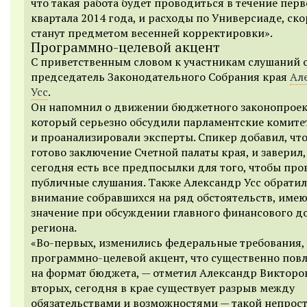
что такая работа будет проводиться в течение перв
квартала 2014 года, и расходы по Универсиаде, ско
станут предметом весенней корректировки».
Программно-целевой акцент
С приветственным словом к участникам слушаний 
председатель Законодательного Собрания края
Ал
Усс
.
Он напомнил о движении бюджетного законопроек
который серьезно обсудили парламентские комите
и проанализировали эксперты. Спикер добавил, что
готово заключение Счетной палаты края, и заверил,
сегодня есть все предпосылки для того, чтобы про
публичные слушания. Также Александр Усс обратил
внимание собравшихся на ряд обстоятельств, име
значение при обсуждении главного финансового д
региона.
«Во-первых, изменились федеральные требования,
программно-целевой акцент, что существенно пов
на формат бюджета, — отметил Александр Викторов
вторых, сегодня в крае существует разрыв между
обязательствами и возможностями — такой непрос