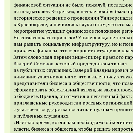
финансовой ситуации не было, пожалуй, последние
пятнадцать лет. В-третьих, в начале ноября было п
историческое решение о проведении Универсиады 
в Красноярске, и появились слухи о том, что это м
мероприятие ухудшит финансовое положение реги
Не согласен категорически! Универсиада не тольк
нам развить социальную инфраструктуру, но и поз
привлечь финансы, что оздоровит ситуацию в крае»
Затем слово взял первый вице-спикер краевого па
Валерий Семенов
, который председательствовал
на публичных слушаниях. Валерий Владимирович о
внимание участников на то, что в зале присутствую
представители бизнеса и общественности, что позв
сформировать объективный взгляд на законопроек
о бюджете. Правда, он отметил и негативный факт: 
приглашенные руководители краевых организаций
с участием государства посчитали нужным принять
в публичных слушаниях.
«Настало время, когда нам необходимо объединить
власти, бизнеса и общества, чтобы решить непрост