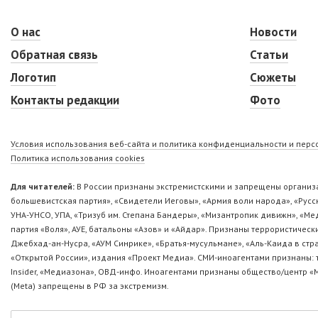
О нас
Новости
Обратная связь
Статьи
Логотип
Сюжеты
Контакты редакции
Фото
Условия использования веб-сайта и политика конфиденциальности и пер
Политика использования cookies
Для читателей:
В России признаны экстремистскими и запрещены организа
большевистская партия», «Свидетели Иеговы», «Армия воли народа», «Ру
УНА-УНСО, УПА, «Тризуб им. Степана Бандеры», «Мизантропик дивижн», «М
партия «Воля», АУЕ, батальоны «Азов» и «Айдар». Признаны террористическ
Джебхад-ан-Нусра, «АУМ Синрике», «Братья-мусульмане», «Аль-Каида в стр
«Открытой России», издания «Проект Медиа». СМИ-иноагентами признаны: т
Insider, «Медиазона», ОВД-инфо. Иноагентами признаны общество/центр «
(Metа) запрещены в РФ за экстремизм.