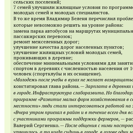
сельских поселений;
7 семей улучшили жилищные условия по программ
молодых семей и молодых специалистов.
В то же время Владимир Беленя перечислил пробл
которые невозможно решить на уровне района:
замена парка автобусов на маршрутах муниципаль
пассажирских перевозок;
ремонт межселенных дорог;
улучшение качества дорог населенных пунктов;
улучшение жилищных условий молодых семей,
проживающих в деревне;
обеспечение минимальными условиями для занят
спортом в деревнях с численностью населения от 1
человек (спортклубы и их оснащение).
«Молодежь после учебы в вузах не желает возвращатьс
констатировал глава района. —
Зарплата в деревнях 
в городе. Инфраструктура слаборазвита. Но благодар
программе «Развитие малых форм хозяйствования в с
местности» люди стали интересоваться работой на з
«Вчера утром приехал в район и в течение всего дня в
с участниками программы поддержки фермеров
, — ра
Валерий Сергиенко. —
После общения с ними настрое
улучшилось, а то когда сидишь в городе, в голове одни 