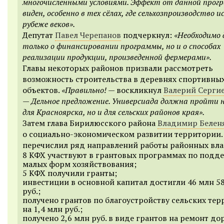
многочисленными условиями. Эффект от данной прог
виден, особенно в тех сёлах, где сельхозпроизводство и
рубеже веков».
Депутат
Павел Черепанов
подчеркнул:
«Необходимо 
только о финансировании программы, но и о способах
реализации продукции, произведенной фермерами».
Главы некоторых районов призвали рассмотреть
возможность строительства в деревнях спортивны
объектов.
«Правильно!
— воскликнул
Валерий Серги
—
Дельное предложение. Универсиада должна пройти 
для Красноярска, но и для сельских районов края».
Затем глава Бирилюсского района
Владимир Белен
о социально-экономическом развитии территории.
перечислил ряд направлений работы районных вла
8 КФХ участвуют в грантовых программах по подд
малых форм хозяйствования;
5 КФХ получили гранты;
инвестиции в основной капитал достигли 46 млн 58
руб.;
получено грантов по благоустройству сельских те
на 1,4 млн руб.;
получено 2,6 млн руб. в виде грантов на ремонт до