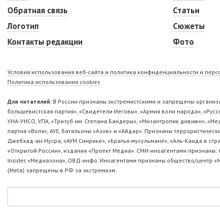
Обратная связь
Статьи
Логотип
Сюжеты
Контакты редакции
Фото
Условия использования веб-сайта и политика конфиденциальности и пер
Политика использования cookies
Для читателей:
В России признаны экстремистскими и запрещены организа
большевистская партия», «Свидетели Иеговы», «Армия воли народа», «Ру
УНА-УНСО, УПА, «Тризуб им. Степана Бандеры», «Мизантропик дивижн», «М
партия «Воля», АУЕ, батальоны «Азов» и «Айдар». Признаны террористическ
Джебхад-ан-Нусра, «АУМ Синрике», «Братья-мусульмане», «Аль-Каида в стр
«Открытой России», издания «Проект Медиа». СМИ-иноагентами признаны: т
Insider, «Медиазона», ОВД-инфо. Иноагентами признаны общество/центр «
(Metа) запрещены в РФ за экстремизм.