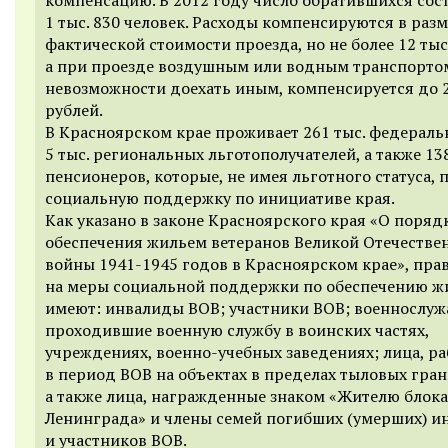
1 тыс. 830 человек. Расходы компенсируются в раз
фактической стоимости проезда, но не более 12 тыс
а при проезде воздушным или водным транспорто
невозможности доехать иным, компенсируется до 2
рублей.
В Красноярском крае проживает 261 тыс. федеральн
5 тыс. региональных льготополучателей, а также 138
пенсионеров, которые, не имея льготного статуса, 
социальную поддержку по инициативе края.
Как указано в законе Красноярского края «О поряд
обеспечения жильем ветеранов Великой Отечестве
войны 1941-1945 годов в Красноярском крае», пра
на меры социальной поддержки по обеспечению ж
имеют: инвалиды ВОВ; участники ВОВ; военнослуж
проходившие военную службу в воинских частях,
учреждениях, военно-учебных заведениях; лица, р
в период ВОВ на объектах в пределах тыловых гран
а также лица, награжденные знаком «Жителю блок
Ленинграда» и члены семей погибших (умерших) и
и участников ВОВ.