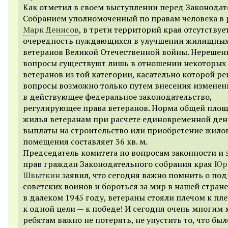
Как отметил в своем выступлении перед Законода
Собранием уполномоченный по правам человека в 
Марк Денисов
, в трети территорий края отсутствуе
очередность нуждающихся в улучшении жилищных
ветеранов Великой Отечественной войны. Нерешен
вопросы существуют лишь в отношении некоторых
ветеранов из той категории, касательно которой р
вопросы возможно только путем внесения изменен
в действующее федеральное законодательство,
регулирующее права ветеранов. Норма общей пло
жилья ветеранам при расчете единовременной де
выплаты на строительство или приобретение жило
помещения составляет 36 кв. м.
Председатель комитета по вопросам законности и 
прав граждан Законодательного собрания края
Юр
Швыткин
заявил, что сегодня важно помнить о под
советских воинов и бороться за мир в нашей стране.
в далеком 1945 году, ветераны стояли плечом к пл
к одной цели — к победе! И сегодня очень многим
ребятам важно не потерять, не упустить то, что был