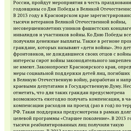
России, пройдут мероприятия в честь праздновани
годовщины со Дня Победы в Великой Отечественно
В 2013 году в Красноярском крае зарегистрировано
тысячи ветеранов Великой Отечественной войны,
несовершеннолетних узников фашистских концлаге
инвалидов и участников войны. Ко Дню Победы все
получили денежные выплаты. Также в регионе пр
граждане, которых называют «дети войны». Это де
фронтовиков, не дождавшиеся своих отцов с войны
интересы сирот войны законодательного закрепле
не имеют. Законопроект Красноярского края, опр
меры социальной поддержки детей лиц, погибших
в Великую Отечественную войну, разработан и нап
краевыми депутатами в Государственную Думу. Не
отметить, что для таких граждан предусмотрена
возможность ежегодно получать компенсации, в ча
компенсации расходов на проезд (раз в год) по те
РФ. Такая поддержка предусмотрена в рамках дол
целевой программы «Старшее поколение». В 2013 го
тысячи реабилитированных лиц получили такую
компенсацию. В 2012 году число обратившихся сос