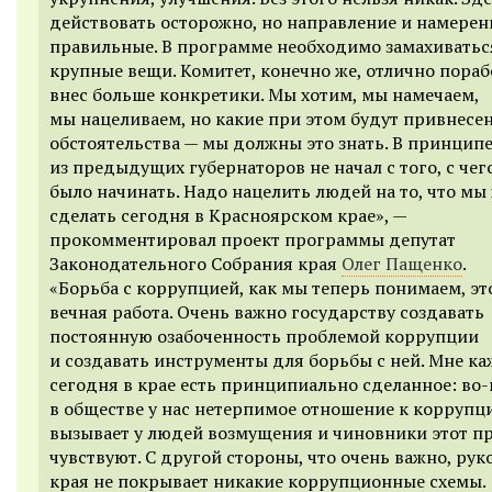
действовать осторожно, но направление и намерен
правильные. В программе необходимо замахиваться
крупные вещи. Комитет, конечно же, отлично пораб
внес больше конкретики. Мы хотим, мы намечаем,
мы нацеливаем, но какие при этом будут привнесе
обстоятельства — мы должны это знать. В принципе
из предыдущих губернаторов не начал с того, с чег
было начинать. Надо нацелить людей на то, что мы
сделать сегодня в Красноярском крае», —
прокомментировал проект программы депутат
Законодательного Собрания края
Олег Пащенко
.
«Борьба с коррупцией, как мы теперь понимаем, эт
вечная работа. Очень важно государству создавать
постоянную озабоченность проблемой коррупции
и создавать инструменты для борьбы с ней. Мне каж
сегодня в крае есть принципиально сделанное: во-
в обществе у нас нетерпимое отношение к коррупци
вызывает у людей возмущения и чиновники этот п
чувствуют. С другой стороны, что очень важно, ру
края не покрывает никакие коррупционные схемы.