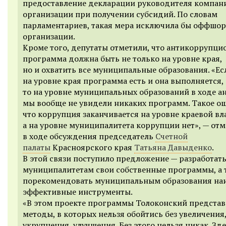
предоставление декларации руководителя компан
организации при получении субсидий. По словам
парламентариев, такая мера исключила бы оффшо
организации.
Кроме того, депутаты отметили, что антикоррупци
программа должна быть не только на уровне края,
но и охватить все муниципальные образования. «Ес
на уровне края программа есть и она выполняется,
то на уровне муниципальных образований в ходе а
мы вообще не увидели никаких программ. Такое о
что коррупция заканчивается на уровне краевой вл
а на уровне муниципалитета коррупции нет», — от
в ходе обсуждения председатель
Счетной
палаты
Красноярского края
Татьяна Давыденко
.
В этой связи поступило предложение — разработат
муниципалитетам свои собственные программы, а 
порекомендовать муниципальным образования на
эффективные инструменты.
«В этом проекте программы Толоконский представ
методы, в которых нельзя обойтись без увеличения
укрупнения, улучшения. Без этого нельзя никак. Зд