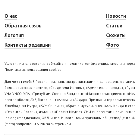
О нас
Новости
Обратная связь
Статьи
Логотип
Сюжеты
Контакты редакции
Фото
Условия использования веб-сайта и политика конфиденциальности и пер
Политика использования cookies
Для читателей:
В России признаны экстремистскими и запрещены организа
большевистская партия», «Свидетели Иеговы», «Армия воли народа», «Ру
УНА-УНСО, УПА, «Тризуб им. Степана Бандеры», «Мизантропик дивижн», «М
партия «Воля», АУЕ, батальоны «Азов» и «Айдар». Признаны террористическ
Джебхад-ан-Нусра, «АУМ Синрике», «Братья-мусульмане», «Аль-Каида в стр
«Открытой России», издания «Проект Медиа». СМИ-иноагентами признаны: т
Insider, «Медиазона», ОВД-инфо. Иноагентами признаны общество/центр «
(Metа) запрещены в РФ за экстремизм.