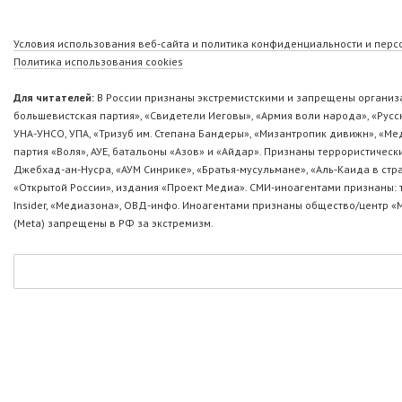
Условия использования веб-сайта и политика конфиденциальности и пер
Политика использования cookies
Для читателей:
В России признаны экстремистскими и запрещены организа
большевистская партия», «Свидетели Иеговы», «Армия воли народа», «Ру
УНА-УНСО, УПА, «Тризуб им. Степана Бандеры», «Мизантропик дивижн», «М
партия «Воля», АУЕ, батальоны «Азов» и «Айдар». Признаны террористическ
Джебхад-ан-Нусра, «АУМ Синрике», «Братья-мусульмане», «Аль-Каида в стр
«Открытой России», издания «Проект Медиа». СМИ-иноагентами признаны: т
Insider, «Медиазона», ОВД-инфо. Иноагентами признаны общество/центр «
(Metа) запрещены в РФ за экстремизм.