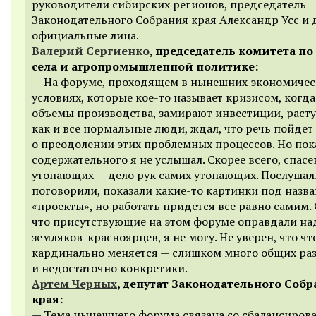
руководители сибирских регионов, председатель
Законодательного Собрания края Александр Усс и 
официальные лица.
Валерий Сергиенко
, председатель комитета по
села и агропромышленной политике:
— На форуме, проходящем в нынешних экономичес
условиях, которые кое-то называет кризисом, когд
объемы производства, замирают инвестиции, растут
как и все нормальные люди, ждал, что речь пойдет
о преодолении этих проблемных процессов. Но пок
содержательного я не услышал. Скорее всего, спасе
утопающих — дело рук самих утопающих. Послушал
поговорили, показали какие-то картинки под назв
«проекты», но работать придется все равно самим. 
что присутствующие на этом форуме оправдали н
земляков-красноярцев, я не могу. Не уверен, что чт
кардинально меняется — слишком много общих ра
и недостаточно конкретики.
Артем Черных
, депутат Законодательного Соб
края:
— Тема нынешнего форума связана со сбалансиро