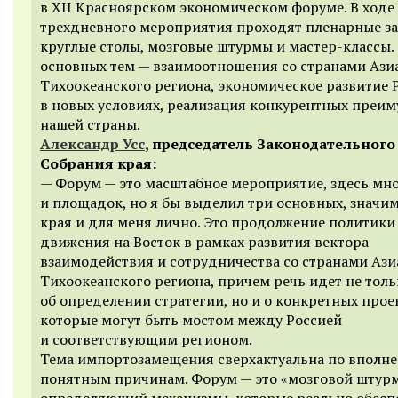
в XII Красноярском экономическом форуме. В ходе
трехдневного мероприятия проходят пленарные за
круглые столы, мозговые штурмы и мастер-классы.
основных тем — взаимоотношения со странами Ази
Тихоокеанского региона, экономическое развитие 
в новых условиях, реализация конкурентных преи
нашей страны.
Александр Усс
, председатель Законодательного
Собрания края:
— Форум — это масштабное мероприятие, здесь мно
и площадок, но я бы выделил три основных, значи
края и для меня лично. Это продолжение политики
движения на Восток в рамках развития вектора
взаимодействия и сотрудничества со странами Ази
Тихоокеанского региона, причем речь идет не толь
об определении стратегии, но и о конкретных прое
которые могут быть мостом между Россией
и соответствующим регионом.
Тема импортозамещения сверхактуальна по вполне
понятным причинам. Форум — это «мозговой штурм
определяющий механизмы, которые реально обесп