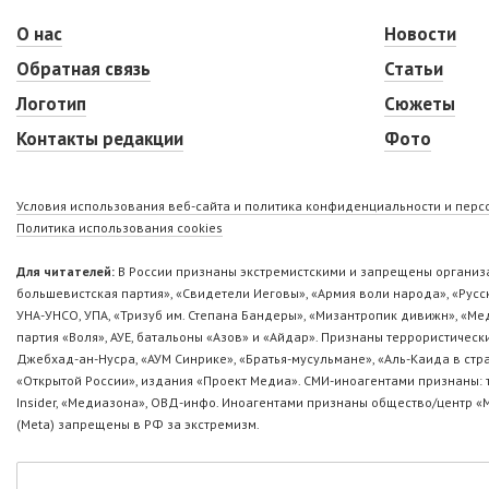
О нас
Новости
Обратная связь
Статьи
Логотип
Сюжеты
Контакты редакции
Фото
Условия использования веб-сайта и политика конфиденциальности и пер
Политика использования cookies
Для читателей:
В России признаны экстремистскими и запрещены организа
большевистская партия», «Свидетели Иеговы», «Армия воли народа», «Ру
УНА-УНСО, УПА, «Тризуб им. Степана Бандеры», «Мизантропик дивижн», «М
партия «Воля», АУЕ, батальоны «Азов» и «Айдар». Признаны террористическ
Джебхад-ан-Нусра, «АУМ Синрике», «Братья-мусульмане», «Аль-Каида в стр
«Открытой России», издания «Проект Медиа». СМИ-иноагентами признаны: т
Insider, «Медиазона», ОВД-инфо. Иноагентами признаны общество/центр «
(Metа) запрещены в РФ за экстремизм.