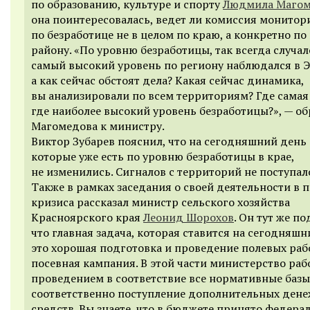
по образованию, культуре и спорту
Людмила Магом
она поинтересовалась, ведет ли комиссия монитор
по безработице не в целом по краю, а конкретно п
району. «По уровню безработицы, так всегда случал
самый высокий уровень по региону наблюдался в Э
а как сейчас обстоят дела? Какая сейчас динамика,
вы анализировали по всем территориям? Где самая
где наиболее высокий уровень безработицы?», — об
Магомедова к министру.
Виктор Зубарев пояснил, что на сегодняшний день
которые уже есть по уровню безработицы в крае,
не изменились. Сигналов с территорий не поступал
Также в рамках заседания о своей деятельности в 
кризиса рассказал министр сельского хозяйства
Красноярского края
Леонид Шорохов
. Он тут же п
что главная задача, которая ставится на сегодняшн
это хорошая подготовка и проведение полевых раб
посевная кампания. В этой части министерство раб
проведением в соответствие все нормативные базы
соответственно поступление дополнительных ден
средств. Вы знаете, что в бюджете принято федера