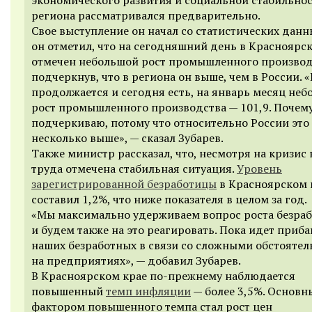
региона рассматривался предварительно.
Свое выступление он начал со статистических данны
он отметил, что на сегодняшний день в Красноярс
отмечен небольшой рост промышленного производ
подчеркнув, что в региона он выше, чем в России. «
продолжается и сегодня есть, на январь месяц не
рост промышленного производства — 101,9. Почем
подчеркиваю, потому что относительно России это
несколько выше», — сказал Зубарев.
Также министр рассказал, что, несмотря на кризис
труда отмечена стабильная ситуация.
Уровень
зарегистрированной безработицы
в Красноярском 
составил 1,2%, что ниже показателя в целом за год.
«Мы максимально удерживаем вопрос роста безра
и будем также на это реагировать. Пока идет приб
наших безработных в связи со сложными обстоятел
на предприятиях», — добавил Зубарев.
В Красноярском крае по-прежнему наблюдается
повышенный
темп инфляции
— более 3,5%. Основ
фактором повышенного темпа стал рост цен