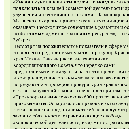
«
Именно муниципалитеты должны и могут активно
подключаться к нашей совместной деятельности д
улучшения инвестиционного климата Красноярског
Мы, в свою очередь, приветствуем такую инициати
оказывать необходимое содействие в развитии
и
о
необходимым административным ресурсом
», —
от
Зубарев.
Несмотря на положительные показатели в сфере ма
и среднего предпринимательства, прокурор Красн
края
Михаил Савчин
рассказал участникам
Координационного Совета, что нередко сами
предприниматели жалуют
ся
на то, что представит
и контролирующие органы «мешают им
развиватьс
по результатам проверок прокуратурой края выявл
6 тысяч нарушений закона в сфере предпринимател
«Прокуро
рами вынесено около 600 протестов на н
правовые акты. Оспаривались правовые акты след
возлагающие на предпринимателей не предусмот
законом обязанности, ограничивающие свободу
экономической деятельности, из административн
регламентов по предоставлению услуг исключалис