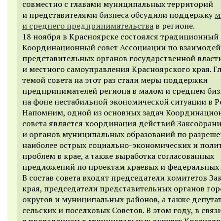
совместно с главами муниципальных территорий
и представителями бизнеса обсудили поддержку
м
и среднего предпринимательства
в регионе.
18 ноября в Красноярске состоялся традиционный
Координационный совет Ассоциации по взаимоде
представительных органов государственной власт
и местного самоуправления Красноярского края. Г
темой совета на этот раз стали меры поддержки
предпринимателей региона в малом и среднем биз
на фоне нестабильной экономической ситуации в Р
Напомним, одной из основных задач Координацио
совета является координация действий Заксобрани
и органов муниципальных образований по разреш
наиболее острых социально-экономических и поли
проблем в крае, а также выработка согласованных
предложений по проектам краевых и федеральных 
В состав совета входят председатели комитетов За
края, председатели представительных органов го
округов и муниципальных районов, а также депута
сельских и поселковых Советов.
В этом году, в связ
с проведением в муниципальных округах Краснояр