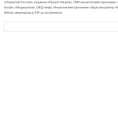
«Открытой России», издания «Проект Медиа». СМИ-иноагентами признаны: т
Insider, «Медиазона», ОВД-инфо. Иноагентами признаны общество/центр «
(Metа) запрещены в РФ за экстремизм.