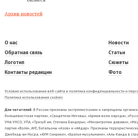
Архив новостей
О нас
Новости
Обратная связь
Статьи
Логотип
Сюжеты
Контакты редакции
Фото
Условия использования веб-сайта и политика конфиденциальности и пер
Политика использования cookies
Для читателей:
В России признаны экстремистскими и запрещены организа
большевистская партия», «Свидетели Иеговы», «Армия воли народа», «Ру
УНА-УНСО, УПА, «Тризуб им. Степана Бандеры», «Мизантропик дивижн», «М
партия «Воля», АУЕ, батальоны «Азов» и «Айдар». Признаны террористическ
Джебхад-ан-Нусра, «АУМ Синрике», «Братья-мусульмане», «Аль-Каида в стр