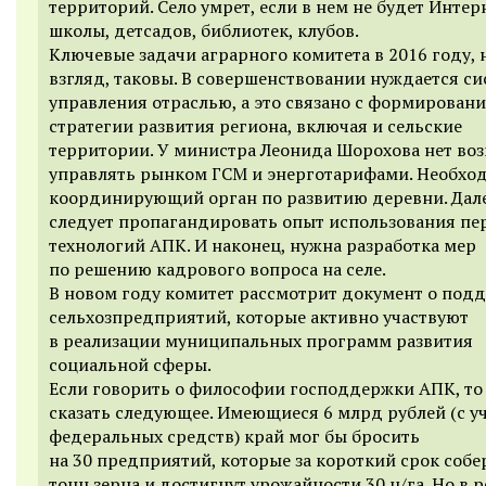
территорий. Село умрет, если в нем не будет Интер
школы, детсадов, библиотек, клубов.
Ключевые задачи аграрного комитета в 2016 году, 
взгляд, таковы. В совершенствовании нуждается си
управления отраслью, а это связано с формирован
стратегии развития региона, включая и сельские
территории. У министра Леонида Шорохова нет во
управлять рынком ГСМ и энерготарифами. Необхо
координирующий орган по развитию деревни. Дале
следует пропагандировать опыт использования пе
технологий АПК. И наконец, нужна разработка мер
по решению кадрового вопроса на селе.
В новом году комитет рассмотрит документ о подд
сельхозпредприятий, которые активно участвуют
в реализации муниципальных программ развития
социальной сферы.
Если говорить о философии господдержки АПК, то
сказать следующее. Имеющиеся 6 млрд рублей (с у
федеральных средств) край мог бы бросить
на 30 предприятий, которые за короткий срок собе
тонн зерна и достигнут урожайности 30 ц/га. Но в р