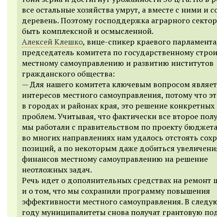
все остальные хозяйства умрут, а вместе с ними и с
деревень. Поэтому господдержка аграрного секто
быть комплексной и осмысленной.
Алексей Клешко
, вице-спикер краевого парламента
председатель комитета по государственному строи
местному самоуправлению и развитию институтов
гражданского общества:
— Для нашего комитета ключевым вопросом являет
интересов местного самоуправления, потому что э
в городах и районах края, это решение конкретны
проблем. Учитывая, что фактически все второе пол
мы работали с правительством по проекту бюджета
во многих направлениях нам удалось отстоять сох
позиций, а по некоторым даже добиться увеличени
финансов местному самоуправлению на решение
неотложных задач.
Речь идет о дополнительных средствах на ремонт 
и о том, что мы сохранили программу повышения
эффективности местного самоуправления. В след
году муниципалитеты снова получат грантовую п