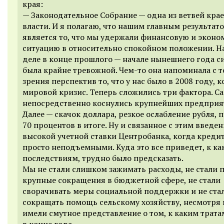
края:
— Законодательное Собрание — одна из ветвей кра
власти. И я полагаю, что нашим главным результат
является то, что мы удержали финансовую и экон
ситуацию в относительно спокойном положении. Н
деле в конце прошлого — начале нынешнего года с
была крайне тревожной. Чем-то она напоминала с 
зрения перспектив то, что у нас было в 2008 году, 
мировой кризис. Теперь сложились три фактора. С
непосредственно коснулись крупнейших предприят
Далее — скачок доллара, резкое ослабление рубля, 
70 процентов в итоге. Ну и связанное с этим введен
высокой учетной ставки Центробанка, когда креди
просто неподъемными. Куда это все приведет, к к
последствиям, трудно было предсказать.
Мы не стали слишком зажимать расходы, не стали 
крупные сокращения в бюджетной сфере, не стали
сворачивать меры социальной поддержки и не ста
сокращать помощь сельскому хозяйству, несмотря н
имели смутное представление о том, к каким трат
в конце года.