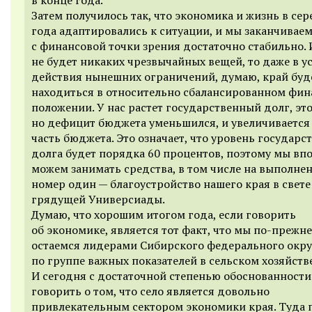
Затем получилось так, что экономика и жизнь в се
года адаптировались к ситуации, и мы заканчиваем
с финансовой точки зрения достаточно стабильно. 
не будет никаких чрезвычайных вещей, то даже в у
действия нынешних ограничений, думаю, край буд
находиться в относительно сбалансированном фи
положении. У нас растет государственный долг, это
но дефицит бюджета уменьшился, и увеличивается
часть бюджета. Это означает, что уровень государс
долга будет порядка 60 процентов, поэтому мы вп
можем занимать средства, в том числе на выполне
номер один — благоустройство нашего края в свете
грядущей Универсиады.
Думаю, что хорошим итогом года, если говорить
об экономике, является тот факт, что мы по-прежн
остаемся лидерами Сибирского федерального окру
по группе важных показателей в сельском хозяйстве
И сегодня с достаточной степенью обоснованност
говорить о том, что село является довольно
привлекательным сектором экономики края. Туда