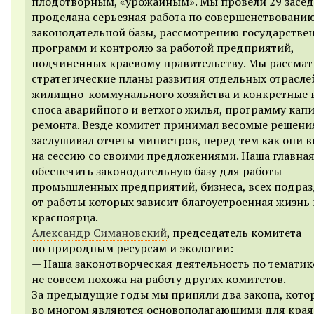
плодотворным, «урожайным». Мы провели 29 засе
проделана серьезная работа по совершенствовани
законодательной базы, рассмотрению государстве
программ и контролю за работой предприятий,
подчиненных краевому правительству. Мы рассма
стратегические планы развития отдельных отрасле
жилищно-коммунального хозяйства и конкретные 
сноса аварийного и ветхого жилья, программу кап
ремонта. Везде комитет принимал весомые решени
заслушивал отчеты министров, перед тем как они 
на сессию со своими предложениями. Наша главная
обеспечить законодательную базу для работы
промышленных предприятий, бизнеса, всех подраз
от работы которых зависит благоустроенная жизнь
красноярца.
Александр Симановский
, председатель комитета
по природным ресурсам и экологии:
— Наша законотворческая деятельность по тематик
не совсем похожа на работу других комитетов.
За предыдущие годы мы приняли два закона, кото
во многом являются основополагающими для края.