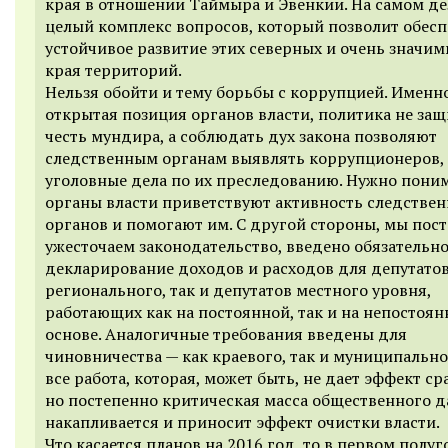
края в отношении Таймыра и Эвенкии. На самом де
целый комплекс вопросов, который позволит обес
устойчивое развитие этих северных и очень значим
края территорий.
Нельзя обойти и тему борьбы с коррупцией. Именн
открытая позиция органов власти, политика не за
честь мундира, а соблюдать дух закона позволяют
следственным органам выявлять коррупционеров, 
уголовные дела по их преследованию. Нужно поним
органы власти приветствуют активность следстве
органов и помогают им. С другой стороны, мы пос
ужесточаем законодательство, введено обязательн
декларирование доходов и расходов для депутатов
регионального, так и депутатов местного уровня,
работающих как на постоянной, так и на непостоян
основе. Аналогичные требования введены для
чиновничества — как краевого, так и муниципально
все работа, которая, может быть, не дает эффект сра
но постепенно критическая масса общественного 
накапливается и приносит эффект очистки власти.
Что касается планов на 2016 год, то в первом полу