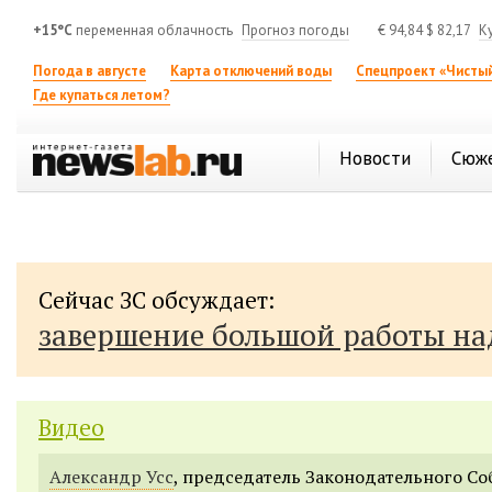
+15°C
переменная облачность
Прогноз погоды
€
94,84
$
82,17
К
Погода в августе
Карта отключений воды
Спецпроект «Чистый
Где купаться летом?
Новости
Сюж
Сейчас ЗС обсуждает:
завершение большой работы н
Видео
Александр Усс
, председатель Законодательного С