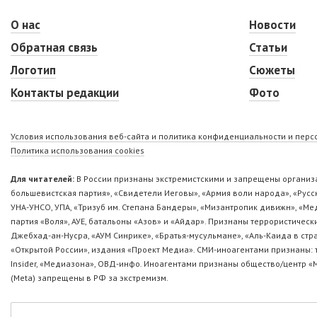
О нас
Новости
Обратная связь
Статьи
Логотип
Сюжеты
Контакты редакции
Фото
Условия использования веб-сайта и политика конфиденциальности и пер
Политика использования cookies
Для читателей:
В России признаны экстремистскими и запрещены организа
большевистская партия», «Свидетели Иеговы», «Армия воли народа», «Ру
УНА-УНСО, УПА, «Тризуб им. Степана Бандеры», «Мизантропик дивижн», «М
партия «Воля», АУЕ, батальоны «Азов» и «Айдар». Признаны террористическ
Джебхад-ан-Нусра, «АУМ Синрике», «Братья-мусульмане», «Аль-Каида в стр
«Открытой России», издания «Проект Медиа». СМИ-иноагентами признаны: т
Insider, «Медиазона», ОВД-инфо. Иноагентами признаны общество/центр «
(Metа) запрещены в РФ за экстремизм.