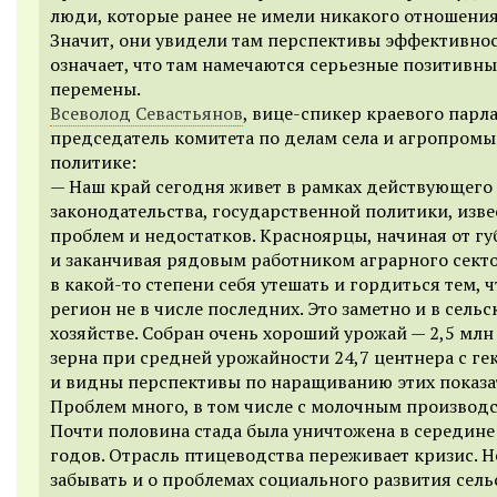
люди, которые ранее не имели никакого отношения 
Значит, они увидели там перспективы эффективност
означает, что там намечаются серьезные позитивны
перемены.
Всеволод Севастьянов
, вице-спикер краевого парл
председатель комитета по делам села и агропром
политике:
— Наш край сегодня живет в рамках действующего
законодательства, государственной политики, изв
проблем и недостатков. Красноярцы, начиная от г
и заканчивая рядовым работником аграрного секто
в какой-то степени себя утешать и гордиться тем, 
регион не в числе последних. Это заметно и в сель
хозяйстве. Собран очень хороший урожай — 2,5 млн
зерна при средней урожайности 24,7 центнера с гек
и видны перспективы по наращиванию этих показа
Проблем много, в том числе с молочным производс
Почти половина стада была уничтожена в середине
годов. Отрасль птицеводства переживает кризис. Н
забывать и о проблемах социального развития сель