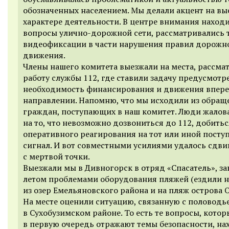
обозначенных населением. Мы делали акцент на в
характере деятельности. В центре внимания наход
вопросы улично-дорожной сети, рассматривались 
видеофиксации в части нарушения правил дорожн
движения.
Члены нашего комитета выезжали на места, рассма
работу службы 112, где ставили задачу предусмотр
необходимость финансирования и движения впере
направлении. Напомню, что мы исходили из обращ
граждан, поступающих в наш комитет. Люди жалов
на то, что невозможно дозвониться до 112, добитьс
оперативного реагирования на тот или иной пост
сигнал. И вот совместными усилиями удалось сдви
с мертвой точки.
Выезжали мы в Дивногорск в отряд «Спасатель», з
летом проблемами оборудования пляжей (ездили н
из озер Емельяновского района и на пляж острова О
На месте оценили ситуацию, связанную с половодь
в Сухобузимском районе. То есть те вопросы, котор
в первую очередь отражают темы безопасности, на