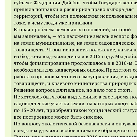
субъект Федерации. Дай бог, чтобы Государственна
приняла поправки и расширила право выбора для
территорий, чтобы эти полномочия использовали 
тоже, к чему люди уже привыкли.
Вторая проблема земельных отношений, которой
мы занимались, — это наложение земель лесного ф
на земли муниципальные, на земли садоводческих
товариществ. Чтобы исправить положение, на эти ц
из бюджета выделяли деньги в 2015 году. Мы добил
чтобы финансирование продолжилось и в 2016-м. 
необходимы для кадастровых оценок. Предстоит с
работа и органов местного самоуправления, и сад
товариществ, и краевого министерства природных 
Решение вопроса длительное, но дело того стоит.
Не хотелось бы, чтобы выделенные в свое время по
садоводческие участки земли, на которых люди ра
по 15–20 лет, приобрели такой юридический статус
все построенное может быть снесено.
По вопросу экологической безопасности и окружа
среды мы уделяли особое внимание обращению с о
Думаю, что в первом квартале 2016 года мы прове