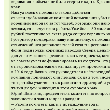
верования и обычаи не были стерты с карты Красн
края.
Нам удалось с помощью закона добиться
от нефтедобывающих компаний возмещения убытк
коренным народам за тот ущерб, который они нано
землям, где ведут свои работы. Уже более 80 милл
рублей поступило на счета ряда общин коренных н
Губернатор поддержал нашу инициативу: с помощ
отчислений недропользователей создать регионал
фонд поддержки коренных народов Севера. Деньг
дадут возможность реализовывать те проекты, кот
не совсем уместно финансировать из бюджета. Эту 
с недропользователями мы планируем продолжит
в 2016 году. Важно, что руководители нефтегазод
компаний понимают: они пришли сюда в том числе
того, чтобы участвовать в развитии территорий и 
жизни людей, живущих в этом суровом краю.
Юрий Швыткин
, председатель комитета по вопрос
законности и защиты прав граждан:
— Работа комитета, как и в предыдущие годы,
обуславливалась проблематикой и актуальностью т