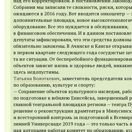
над его корректировкой. В постановлении Законод
Собрания мы записали те сложности, риски, котор
ожидаются в 2016 году. Вот вводится онкоцентр — 
дополнительные площади, новое высокотехнологи
оборудование. Все это нуждается в обслуживании,
в финансовом обеспечении. И в данном постановл
депутаты зафиксировали, что эти средства должны
обязательно заложены. В Ачинске и Канске открыв
в первом квартале следующего года сосудистые ц
та же ситуация. От бесперебойного функционирова
объектов зависит жизнь и здоровье людей, никакие
здесь недопустимы.
Татьяна Волоткевич
, заместитель председателя ко
по образованию, культуре и спорту:
— Сохранение объектов культурного наследия, раб
по подготовке к юбилею Енисейска, завершенный 
главной театральной площадки региона — театра П
решение о реконструкции драмтеатра в Минусинск
и всесторонний контроль за подготовкой к Всемир
зимней Универсиаде 2019 года — это только часть 
над которыми работал комитет по образованию, ку