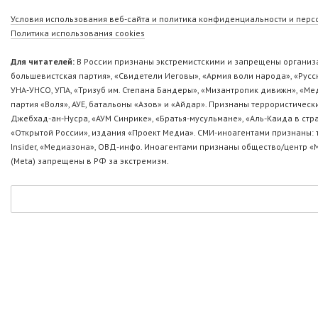
Условия использования веб-сайта и политика конфиденциальности и пер
Политика использования cookies
Для читателей:
В России признаны экстремистскими и запрещены организа
большевистская партия», «Свидетели Иеговы», «Армия воли народа», «Ру
УНА-УНСО, УПА, «Тризуб им. Степана Бандеры», «Мизантропик дивижн», «М
партия «Воля», АУЕ, батальоны «Азов» и «Айдар». Признаны террористическ
Джебхад-ан-Нусра, «АУМ Синрике», «Братья-мусульмане», «Аль-Каида в стр
«Открытой России», издания «Проект Медиа». СМИ-иноагентами признаны: т
Insider, «Медиазона», ОВД-инфо. Иноагентами признаны общество/центр «
(Metа) запрещены в РФ за экстремизм.