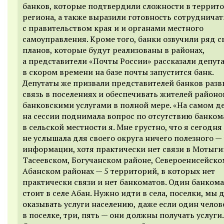
банков, которые подтвердили сложности в террит
региона, а также выразили готовность сотрудничат
с правительством края и и органами местного
самоуправления. Кроме того, банки озвучили ряд с
планов, которые будут реализованы в районах,
а представители «Почты России» рассказали депута
в скором времени на базе почты запустится банк.
Депутаты же призвали представителей банков разв
связь в поселениях и обеспечивать жителей районо
банковскими услугами в полной мере.
«
На самом д
на сессии поднимала вопрос по отсутствию банком
в сельской местности я. Мне грустно, что я сегодня
не услышала для своего округа ничего полезного —
информации, хотя практически нет связи в Мотыги
Тасеевском, Богучанском районе, Североенисейско
Абанском
районах
— 5 территорий, в которых нет
практически связи и нет банкоматов. Один банкома
стоит в селе Абан. Нужно идти в села, поселки, мы
оказывать услуги населению, даже если один челов
в поселке, три, пять — они должны получать услуги.