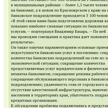
в муниципальных районах — более 1,5 тысяч челове
на банкомат, а в целом по Красноярском у краю на
банковское подразделение приходится 3 100 челов
«
В этой связи н
ами была подготовлена дорожная ка
показано наиболее сложные ситуации по банковск
услугам.
—
подчеркнул Владимир Бахарь. —
По ней
мы проводим совещания и практика дает положит
результаты».
Он также озвучил парламентариям основные прич
недоступности банковских услуг в поселениях:
сок
количества банковских подразделений на селе из-з
экономической ситуации; сокращение количества
предоставляемых услуг юридическим и физически
нехватка банкоматов; сокращение режима рабочего
сокращение обслуживающего персонала в банковс
подразделениях; удаленность села от городского ц
отсутствие качественной инфраструктуры, малочи
населения в территориях края, убыточность подра
кредитных организации.
К обсуждению проблемы подключились и предста