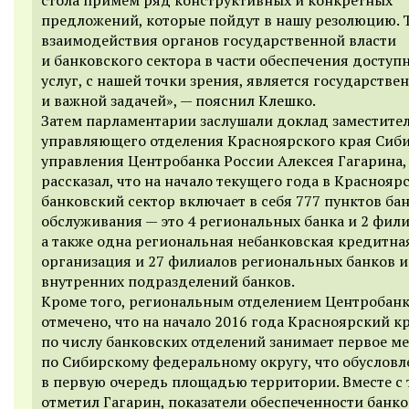
предложений, которые пойдут в нашу резолюцию. 
взаимодействия органов государственной власти
и банковского сектора в части обеспечения доступ
услуг, с нашей точки зрения, является государстве
и важной задачей
», — пояснил Клешко.
Затем парламентарии заслушали доклад заместите
управляющего отделения Красноярского края Сиб
управления Центробанка России Алексе
я
Гагарин
а
рассказал, что на начало текущего года в Краснояр
банковский сектор включает в себя
777
пунктов ба
обслуживания
—
это 4 региональных банка и 2 фили
а также о
дна региональная небанковская кредитна
организация и 27 филиалов региональных банков
внутренних подразделений банков.
Кроме того, региональным отделением Центробанк
отмечено, что на начало 2016 года Красноярский к
по числу банковских отделений занимает первое ме
по
Сибирскому федеральному округу, что обусловл
в первую очередь площадью территории.
Вместе с 
отметил Гагарин,
показатели обеспеченности банк