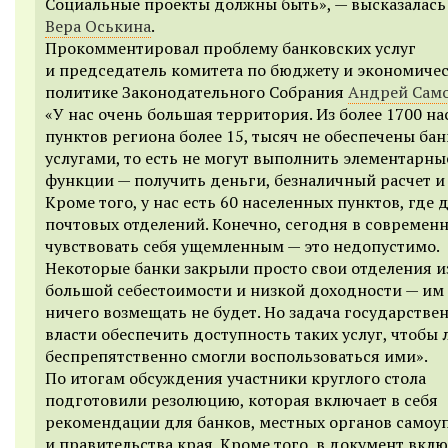
Социальные проекты должны быть
», —
высказалась
Вера Оськина
.
Прокомментировал проблему банковских услуг
и председатель комитета по бюджету и экономиче
политике Законодательного Собрания
Андрей Сам
«У нас очень большая территория. Из более 1700 н
пунктов региона более 15, тысяч не обеспечены ба
услугами, то есть не могут выполнить элементарны
функции — получить деньги, безналичный расчет и 
Кроме того, у нас есть 60 населенных пунктов, где 
почтовых отделений. Конечно, сегодня в современ
чувствовать себя ущемленным — это недопустимо.
Некоторые банки закрыли просто свои отделения и
большой себестоимости и низкой доходности — им
ничего возмещать не будет. Но задача государстве
власти обеспечить доступность таких услуг, чтобы
беспрепятственно смогли воспользоваться ими».
По итогам обсуждения участники круглого стола
подготовили резолюцию, которая включает в себя
рекомендации для банков, местных органов самоу
и правительства края. Кроме того, в документ вкл