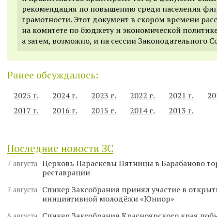
рекомендация
по повышению
среди населения фи
грамотности.
Этот документ в скором времени рас
на комитете по бюджету и экономической политике
а затем, возможно, и на сессии Законодательного С
Ранее обсуждалось:
2025 г.
2024 г.
2023 г.
2022 г.
2021 г.
20
2017 г.
2016 г.
2015 г.
2014 г.
2013 г.
Последние новости ЗС
Церковь Параскевы Пятницы в Барабаново то
7 августа
реставрации
Спикер Заксобрания принял участие в откры
7 августа
инициативной молодёжи «Юниор»
Спикер Заксобрания Красноярского края поб
6 августа