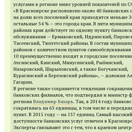
услугами в
регионе
ниже уровней показателей по С
«В Красноярске расположено около 40 банковских 
на долю всех поселений края приходится меньше 3
остальные 34 % — это города края. В пяти муницип
районах края действует по одному пункту банковс
обслуживания — Ермаковский, Идринский, Пировс
Тасеевский, Тюхтетский
районы
. В состав муници
районов с количеством пунктов самообслуживания
10 преимущественно входят и городские поселени
Ачсинский, Канский, Минусинский, Рыбинский,
Назаровский, Шарыповский, а также Богучанский,
Курагинский и Березовский районы», —
доложил Ал
Гагарин.
В регионе также сохраняется тенденция сокращен
банковских филиалов, что подтвердил и министр 
региона
Владимир Бахарь
.
Так, в 2014 году банковс
сократилась на 63 единицы, в том числе и передв
пункт. В 2015 году — на 137 единиц.
Самый высокий
доступности банковских услуг отмечен в Красноярс
Эксперты связывают это с тем, что в краевом центр