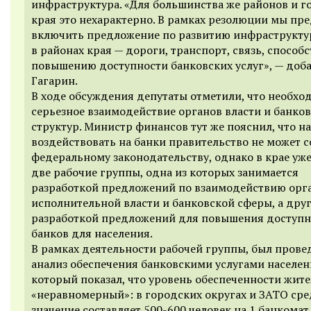
инфраструктура. «
Для большинства же районов и г
края это нехарактерно. В рамках резолюции мы пр
включить предложение по развитию инфраструкт
в районах края — дороги, транспорт, связь, спосо
повышению доступности банковских услуг», —
доб
Гагарин.
В ходе обсуждения депутаты отметили, что необхо
серьезное взаимодействие органов власти и банко
структур. Министр финансов тут же пояснил, что 
воздействовать на банки правительство не может с
федеральному законодательству, однако в крае уже
две рабочие группы, одна из которых занимается
разработкой предложений по взаимодействию орг
исполнительной власти и банковской сферы, а дру
разработкой
предложений для повышения доступн
банков для населения.
В рамках деятельности рабочей группы, был прове
анализ обеспечения
банковскими услугами населен
который
показал,
ч
то уровень обеспеченности жите
«неравномерный»: в городских округах и ЗАТО сре
значение составляет 500-600 человек на 1 банкомат