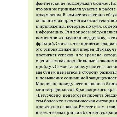
фактически не поддержали бюджет. Но э
что они не принимали участие в работе
документом. В комитетах активно обсу
основным их предметом были текстовые
и приложения, которые, по сути, соде
информацию. Эти вопросы обсуждались
комитетов и получили поддержку, в то
фракций. Считаю, что принятие бюджет
это основа движения вперед. Думаю, ч
достигнет успехов, и те времена, кото
оцениваем как нестабильные и эконом
пройдут. Самое главное, у нас есть осно
мы будем двигаться в сторону развити
и повышения социальной защищенност
Мнение по поводу регионального бюдж
министр финансов Красноярского кра
«
Безусловно, подготовка проекта бюдж
тем более что экономическая ситуация 
достаточно сложная. Вместе с тем, гла
в том, что мы приняли бюджет, сохрани