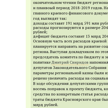
окончательном чтении бюджет региона 
и планвоый период 2018-2019 годов.
Н
главного краевого финансового докум
год выглядят так:
доходы составят 191 млрд 591 млн руб
расходы прогнозируются в размере 204
рублей;
дефицит бюджета составит 13 млрд 204
Основную часть всех расходов краевой 
планируется направить на развитие со
региона.
Выступая докладчиком по этом
председатель комитета по бюджету и 
политике
Дмитрий Свиридов
напомни
депутатов Законодательного Собрания
параметры региональной казны были из
решено увеличить расходы на социальн
В ходе обсуждения депутатскими груп
восемь поправок к проекту бюджета, к
средства по конкретным статья расходо
траты бюджета Красноярского края был
млрд рублей.