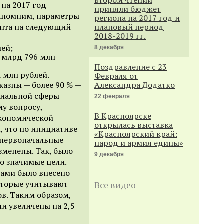
на 2017 год
приняли бюджет
апомним,
параметры
региона на 2017 год и
ента на следующий
плановый период
2018-2019 гг.
лей;
8 декабря
 млрд 796 млн
Поздравление с 23
 млн рублей.
Февраля от
казн
ы
— более 90 % —
Александра Додатко
циальной сферы
22 февраля
у вопросу,
В Красноярске
экономической
открылась выставка
л
, что по инициативе
«Красноярский край:
 первоначальные
народ и армия едины»
менены. Так, было
9 декабря
о значимые цели.
пами было внесено
оторые учитывают
Все видео
в. Таким образом,
и увеличены на 2,5