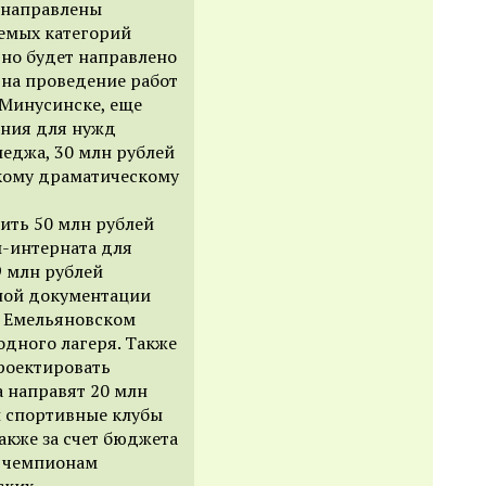
т направлены
емых категорий
но будет направлено
т на проведение работ
 Минусинске, еще
ания для нужд
еджа, 30 млн рублей
скому драматическому
ить 50 млн рублей
-интерната для
9 млн рублей
тной документации
в Емельяновском
одного лагеря. Также
роектировать
а направят 20 млн
 спортивные клубы
Также за счет бюджета
я чемпионам
ских