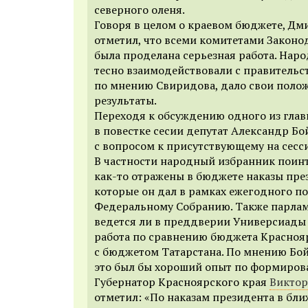
северного оленя.
Говоря в целом о краевом бюджете, Д
отметил, что всеми комитетами Законо
была проделана серьезная работа. Нар
тесно взаимодействовали с правительст
по мнению Свиридова, дало свои поло
результаты.
Переходя к обсуждению одного из гла
в повестке сесии
д
епутат
Александр Бо
с вопросом к присутствующему на сесси
В частности народный избранник поинт
как-то отражены в бюджете наказы пре
которые он дал в рамках ежегодного п
Федеральному Собранию. Также парлам
ведется ли в преддверии Универсиады 
работа по сравнению бюджета Красноя
с бюджетом Татарстана. По мнению Бой
это был бы хороший опыт по формиров
Губернатор Красноярского края
Виктор
отметил: «По наказам президента в бл