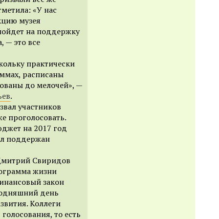
тметила: «У нас
кцию музея
 пойдет на поддержку
, — это все
кольку практически
аммах, расписаны
рованы до мелочей
», —
ьев
.
звал участников
же проголосовать.
юджет на 2017 год
ыл поддержан
Дмитрий Свиридов
рограмма жизни
финансовый закон
годняшний день
звития. Коллеги
голосования, то есть