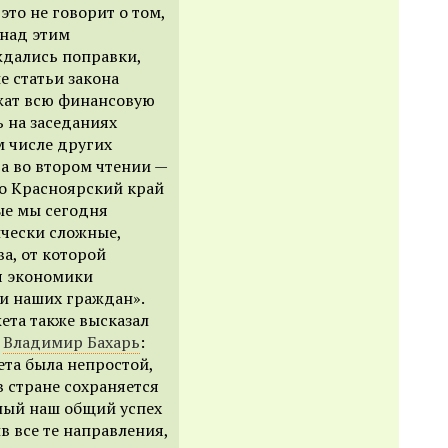
то не говорит о том,
 над этим
ждались поправки,
 статьи закона
ржат всю финансовую
 на заседаниях
м числе других
а во втором чтении —
то Красноярский край
рые мы сегодня
ически сложные,
ва, от которой
я экономики
и наших граждан».
ета также высказал
я
Владимир Бахарь
:
ета была непростой,
в стране сохраняется
вный наш общий успех
в все те направления,