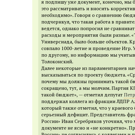
я подпишу уже документ, конечно, мы б
это рассматривать и вносить корректив
необходимо». Говоря о сравнению бюдж
подчернкул, что такая работа в правит
ведется, однако попросил не сравнивать
расходы и мероприятия были разные. «
Универсиада, было больше объектов. Кр
совпало 1000-летие и проведение Игр. У
по другому, но информацию мы учитыв
Толоконский.
Далее
некоторые из парламентариев
на
выска
зываться
по проекту бюджета.
«Ср
почему мы должны принимать такой б
сокращено, тут, а мы молчим. Партия 
такой бюджет», — отметил депутат
Петр
поддержал коллега из фракции ЛДПР А
который также отметил, что
у краевого
серьезный дефицит. Представитель фр
России» Иван Серебряков уточнил, что
документе не ясно и «не конкретно». 
России» не согласились с коллегами и 