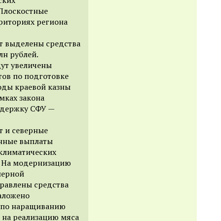
 Плоскостные
риториях региона
ут выделены средства
лн рублей.
дут увеличены
тов по подготовке
оды краевой казны
амках закона
ддержку СФУ —
т и северные
онные выплаты
 климатических
й. На модернизацию
нерной
равлены средства
аложено
 по наращиванию
 на реализацию мяса