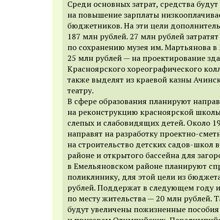
Среди основных затрат, средства буду
на повышение зарплаты низкооплачива
бюджетников. На эти цели дополнитель
187 млн рублей. 27 млн рублей затратя
по со
х
ранению музея им. Мартьянова в
25 млн рублей — на проектирование зд
Красноярского хореографического колл
также выделят из краевой казны Ачин
театру.
В сфере образования планируют направ
на реконструкцию красноярской школы
слепых и слабовидящих детей. Около 1
направят на разработку проектно-сме
на строительство детских садов-школ 
районе и открытого бассейна для загор
в Емельяновском районе планируют сп
поликлинику, для этой цели из бюджет
рублей.
Поддержат в следующем году и
по месту жительства — 20 млн рублей. 
будут увеличены пожизненные пособи
и призерам Олимпийских, Паралимпий