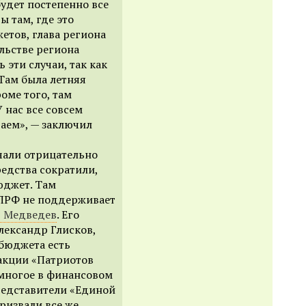
удет постепенно все
ы там, где это
етов, глава региона
ельстве региона
 эти случаи, так как
Там была летняя
оме того, там
 нас все совсем
аем», — заключил
чали
отрицательно
едства сократили,
юджет. Там
КПРФ не поддерживает
 Медведев
.
Его
лександр Глисков,
 бюджета есть
акции «Патриотов
 многое в финансовом
Представители «Единой
призвали все же