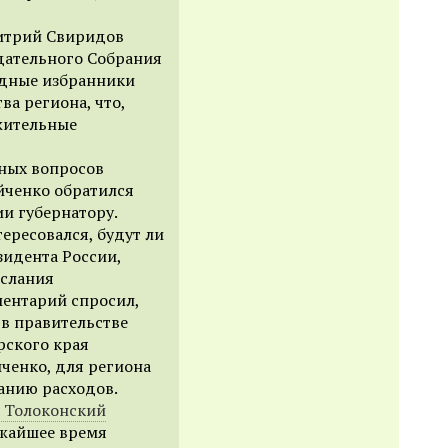
митрий Свиридов
дательного Собрания
одные избранники
ва региона, что,
жительные
вных вопросов
йченко обратился
и губернатору.
ересовался, будут ли
зидента России,
ослания
ентарий спросил,
в правительстве
рского края
ченко, для региона
анию расходов.
 Толоконский
ижайшее время