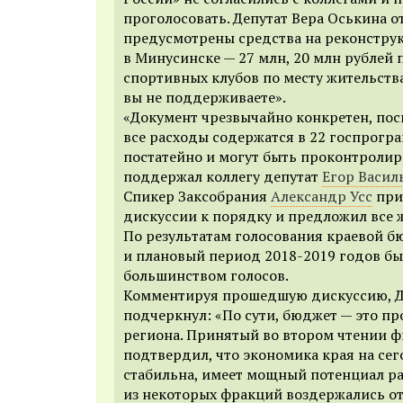
проголосовать. Депутат Вера Оськина о
предусмотрены средства на р
еконстру
в Минусинске — 27 млн, 20 млн рублей
спортивных клубов по месту жительства
вы не поддерживаете».
«
Д
окумент чрезвычайно конкретен, пос
все расходы содержатся в 22 госпрогр
постатейно и могут быть проконтроли
поддержал коллегу депутат
Егор Васил
Спикер Заксобрания
Александр Усс
при
дискуссии к порядку и предложил все 
По результатам голосования краевой б
и плановый период 2018-2019 годов б
большинством голосов.
Комментируя прошедшую дискуссию, 
подчеркнул: «
По сути, бюджет — это п
региона. Принятый во втором чтении 
подтвердил, что экономика края на се
стабильна, имеет мощный потенциал ра
из некоторых фракций воздержались от 