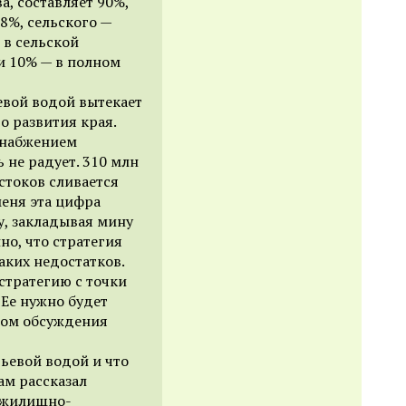
а, составляет 90%,
,8%, сельского —
 в сельской
и 10% — в полном
евой водой вытекает
о развития края.
снабжением
 не радует. 310 млн
стоков сливается
меня эта цифра
ву, закладывая мину
но, что стратегия
аких недостатков.
стратегию с точки
Ее нужно будет
лом обсуждения
тьевой водой и что
ам рассказал
и жилищно-