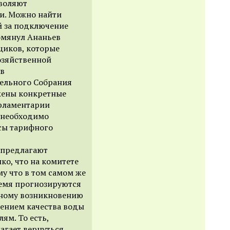
зволяют
и. Можно найти
ей за подключение
помянул Ананьев
щиков, которые
озяйственной
ов
тельного Собрания
жены конкретные
арламентарии
 необходимо
осы тарифного
 предлагают
ко, что на комитете
у что в том самом же
ремя прогнозируются
ному возникновению
шением качества воды
ям. То есть,
лагает вернуться