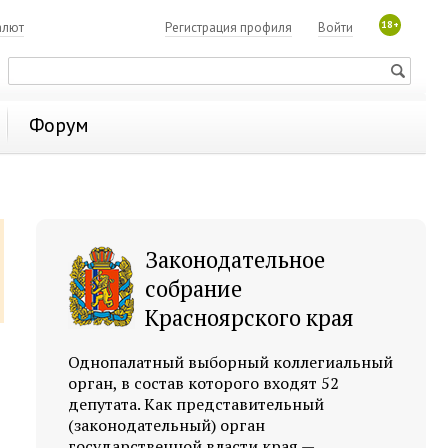
18+
алют
Регистрация профиля
Войти
Форум
Законодательное
собрание
Красноярского края
Однопалатный выборный коллегиальный
орган, в состав которого входят 52
депутата. Как представительный
(законодательный) орган
государственной власти края —