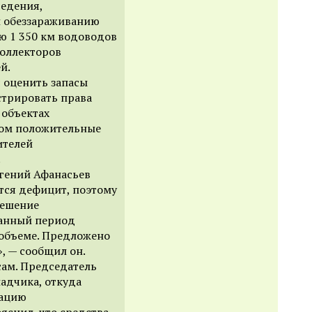
ведения,
 и обеззараживанию
ю 1 350 км водоводов
коллекторов
й.
 оценить запасы
стрировать права
 объектах
лом положительные
ителей
.
вгений Афанасьев
тся дефицит, поэтому
решение
данный период
объеме. Предложено
», — сообщил он.
сам. Председатель
адчика, откуда
зацию
яснил, что средства