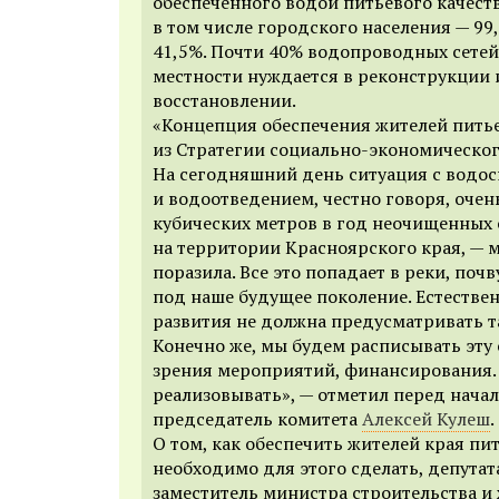
обеспеченного водой питьевого качеств
в том числе городского населения — 99
41,5%. Почти 40% водопроводных сетей
местности нуждается в реконструкции 
восстановлении.
«Концепция обеспечения жителей пить
из Стратегии социально-экономическог
На сегодняшний день ситуация с водо
и водоотведением, честно говоря, очень
кубических метров в год неочищенных 
на территории Красноярского края, — 
поразила. Все это попадает в реки, поч
под наше будущее поколение. Естествен
развития не должна предусматривать т
Конечно же, мы будем расписывать эту 
зрения мероприятий, финансирования. 
реализовывать», — отметил перед нача
председатель комитета
Алексей Кулеш
.
О том, как обеспечить жителей края пи
необходимо для этого сделать, депутат
заместитель министра строительства 