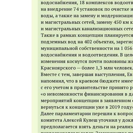
водоснабжения, 18 комплексов водоот
на внедрение 74 установок по очистке
воды, а также на замену и модернизаци
и магистральных сетей, замену 450 км 
и магистральных канализационных сете
Также в рамках концепции планируется
подземных вод на 402 объектах, зареги
муниципальной собственности на 1 056
водоснабжения и водоотведения. В це
изменения коснутся почти половины ж
Красноярского — более 1,3 млн человек
Вместе с тем, завершая выступления, Е
напомнил, что в краевом бюджете имее
с его учетом в правительстве принято 
«о невозможности финансирования в 
мероприятий концепции в заявленном 
вернуться к концепции уже в 2019 году
Далее парламентарии перешли к вопро
комитета Алексей Кулеш уточнил у докл
предполагается взять деньги на реали
первоочередных задач. Замминистра по