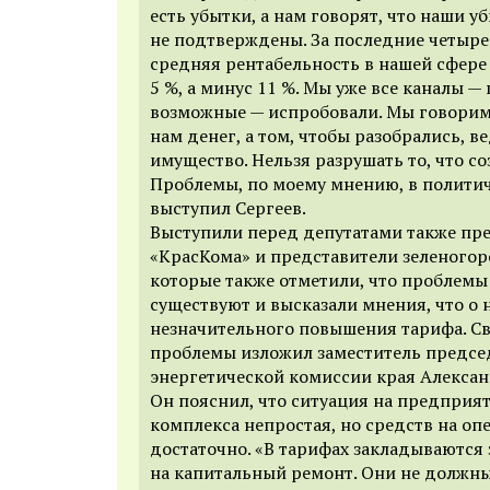
есть убытки, а нам говорят, что наши у
не подтверждены. За последние четыре
средняя рентабельность в нашей сфере 
5 %, а минус 11 %. Мы уже все каналы —
возможные — испробовали. Мы говорим 
нам денег, а том, чтобы разобрались, в
имущество. Нельзя разрушать то, что со
Проблемы, по моему мнению, в полити
выступил Сергеев.
Выступили перед депутатами также пр
«КрасКома» и представители зеленогор
которые также отметили, что проблемы
существуют и высказали мнения, что о
незначительного повышения тарифа.
Св
проблемы изложил заместитель предсе
энергетической комиссии края Алексан
Он пояснил, что ситуация на предприя
комплекса непростая, но средств на о
достаточно. «В тарифах закладываются
на капитальный ремонт. Они не должн