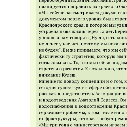
планируется направить из краевого бю
«Мы сейчас рассматриваем документ вт
документом первого уровня была страт
Красноярского края, в которой мы увид
устроена наша жизнь через 15 лет. Бер
уровня, а нам говорят: „Ну да, есть кон
но денег у нас нет, поэтому мы пока ф
не будем“. Вы же понимаете, что мы се
фактически ту стратегию, которую мы 
согласовывать. То, что мы сейчас види
стратегию развития. К сожалению, это т
внимание Кулеш.
Мнение по поводу концепции и о том, 
сегодня существуют в сфере обеспечен
рассказал представитель Ассоциации 
и водоотведения Анатолий Сергеев. Он 
водоснабжения и водоотведения Красн
серьезные проблемы, в том числе изно
инфраструктуры, которая требует ремо
«Мы три года с министерством играем 