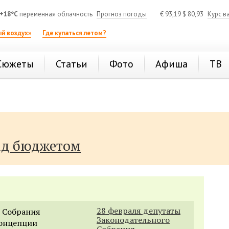
+18°C
переменная облачность
Прогноз погоды
€
93,19
$
80,93
Курс в
й воздух»
Где купаться летом?
Сюжеты
Статьи
Фото
Афиша
ТВ
ад бюджетом
28 февраля депутаты
о Собрания
Законодательного
концепции
Собрания