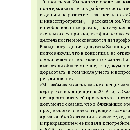
10 процентов. Именно эти средства по
поддерживать сети в рабочем состояни
и деньги на развитие — за счет платеж
и инвестпрограмм», — рассказал он. У
и необоснованные расходы коммуналь
«всплывают» при анализе финансово-х
деятельности и исключаются из тариф
В ходе обсуждения депутаты Законода
подчернкули, что в концепции не отра
сроки решения поставленных задач. П
высказали общее мнение, что документ
доработать, в том числе учесть и вопр
регулирования.
«Мы забываем очень важную вещь: нам
вернуться к концепции в 2019 году. Жал
нет представителей прокуратуры, потом
документе сказано, что в ближайшее в
предпосылки, способствующие возмож
чрезвычайной ситуации в связи с ухуд
и прекращением ее подачи к потребител
к 2019 году, когда правительство пред