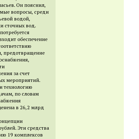
асьев. Он пояснил,
имые вопросы, среди
ьевой водой,
ки сточных вод.
 потребуется
 входит обеспечение
соответствию
м, предотвращение
оснабжения,
ти
ения за счет
ых мероприятий.
 и технологию
ачам, по словам
набжения
енена в 26,2 млрд
концепции
рублей. Эти средства
ию 19 комплексов