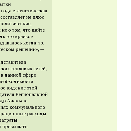
бытки
 года статистическая
составляет не плюс
 политические,
не о том, что дайте
едь это краевое
здавалось когда-то.
ческом решении», —
едставители
ских тепловых сетей,
 в данной сфере
 необходимости
ое видение этой
дателя Региональной
др Ананьев.
тиях коммунального
перационные расходы
 затраты
ы превышать