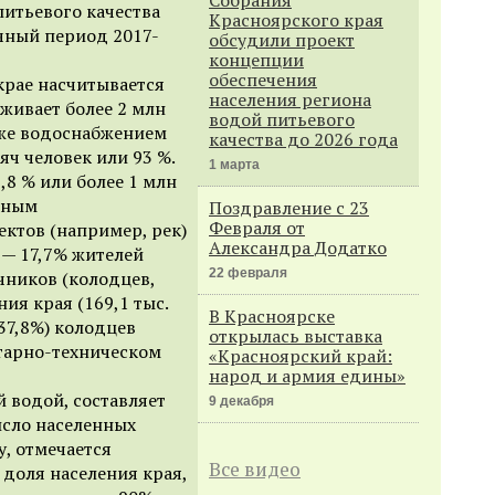
питьевого качества
Красноярского края
очный период 2017-
обсудили проект
концепции
обеспечения
крае насчитывается
населения региона
оживает более 2 млн
водой питьевого
 же водоснабжением
качества до 2026 года
яч человек или 93 %.
1 марта
,8 % или более 1 млн
нным
Поздравление с 23
Февраля от
ктов (например, рек)
Александра Додатко
 — 17,7% жителей
22 февраля
чников (колодцев,
ия края (169,1 тыс.
В Красноярске
(37,8%) колодцев
открылась выставка
тарно-техническом
«Красноярский край:
народ и армия едины»
 водой, составляет
9 декабря
число населенных
, отмечается
Все видео
 доля населения края,