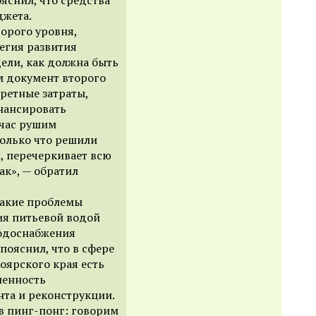
джета.
орого уровня,
егия развития
ели, как должна быть
ем документ второго
кретные затраты,
инансировать
йчас рушим
только что решили
м, перечеркивает всю
ак», — обратил
какие проблемы
ия питьевой водой
водоснабжения
пояснил, что в сфере
оярского края есть
шенность
нта и реконструкции.
в пинг-понг: говорим