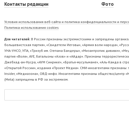
Контакты редакции
Фото
Условия использования веб-сайта и политика конфиденциальности и пер
Политика использования cookies
Для читателей:
В России признаны экстремистскими и запрещены организа
большевистская партия», «Свидетели Иеговы», «Армия воли народа», «Ру
УНА-УНСО, УПА, «Тризуб им. Степана Бандеры», «Мизантропик дивижн», «М
партия «Воля», АУЕ, батальоны «Азов» и «Айдар». Признаны террористическ
Джебхад-ан-Нусра, «АУМ Синрике», «Братья-мусульмане», «Аль-Каида в стр
«Открытой России», издания «Проект Медиа». СМИ-иноагентами признаны: т
Insider, «Медиазона», ОВД-инфо. Иноагентами признаны общество/центр «
(Metа) запрещены в РФ за экстремизм.