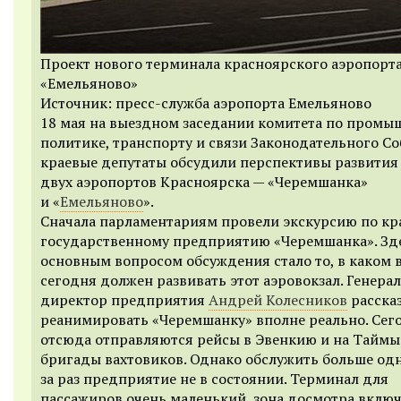
Проект нового терминала красноярского аэропорт
«Емельяново»
Источник: пресс-служба аэропорта Емельяново
18 мая на выездном заседании комитета по промы
политике, транспорту и связи Законодательного С
краевые депутаты обсудили перспективы развития 
двух аэропортов Красноярска — «Черемшанка»
и «
Емельяново
».
Сначала парламентариям провели экскурсию по кр
государственному предприятию «Черемшанка». Зд
основным вопросом обсуждения стало то, в каком 
сегодня должен развивать этот аэровокзал. Генера
директор предприятия
Андрей Колесников
рассказ
реанимировать «Черемшанку» вполне реально. Сег
отсюда отправляются рейсы в Эвенкию и на Таймы
бригады вахтовиков. Однако обслужить больше одн
за раз предприятие не в состоянии. Терминал для
пассажиров очень маленький, зона досмотра включ