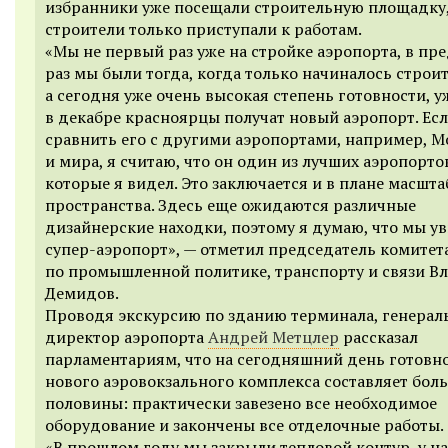
избранники уже посещали строительную площадку,
строители только приступали к работам.
«Мы не первый раз уже на стройке аэропорта, в п
раз мы были тогда, когда только начиналось строит
а сегодня уже очень высокая степень готовности, у
в декабре красноярцы получат новый аэропорт. Ес
сравнить его с другими аэропортами, например, 
и мира, я считаю, что он один из лучших аэропорто
которые я видел. Это заключается и в плане масшта
пространства. Здесь еще ожидаются различные
дизайнерские находки, поэтому я думаю, что мы у
супер-аэропорт», — отметил председатель комитет
по промышленной политике, транспорту и связи В
Демидов.
Проводя экскурсию по зданию терминала, генера
директор аэропорта
Андрей Метцлер
рассказал
парламентариям, что на сегодняшний день готовн
нового аэровокзального комплекса составляет бол
половины: практически завезено все необходимое
оборудование и закончены все отделочные работы.
«В прошлом году мы закрыли тепловой контур, у на