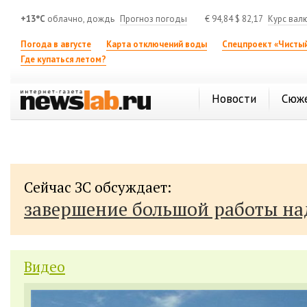
+13°C
облачно, дождь
Прогноз погоды
€
94,84
$
82,17
Курс вал
Погода в августе
Карта отключений воды
Спецпроект «Чистый
Где купаться летом?
Новости
Сюж
Сейчас ЗС обсуждает:
завершение большой работы н
Видео