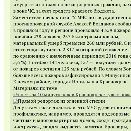
имущества социально незащищенных граждан, на
в зоне ЧС, за счет средств краевого бюджета.
Заместитель начальника ГУ МЧС по государственн
противопожарной службе Алексей Богданов сообщи
в прошлом году в регионе произошло 4 359 пожаров
погибли 238 человек, 257 были травмированы,
материальный ущерб превысил 260 млн рублей. С н
этого года случилось 2 817 возгораний (снижение
по сравнению с аналогичным периодом 2016 года 
5,6 %). Погибло 144 человека, 157 — получили трав
от пожаров составил 123 млн рублей. По словам Бо
больше всего пожаров зафиксировано в Минусинск
Канском районе, городах Норильск и Красноярск.
Материалы по теме
«Успеть за 10 минут»: как в Красноярске тушат пож
Прямой репортаж из огненной стихии
Депутатам также доложили, что
МЧС уделяет вним
профилактике, например, проводятся подворовые
частных и многоквартирных домов, сходы граждан
инструктаж, людям выдаются памятки, брошюры,