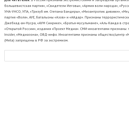
большевистская партия», «Свидетели Иеговы», «Армия воли народа», «Ру
УНА-УНСО, УПА, «Тризуб им. Степана Бандеры», «Мизантропик дивижн», «М
партия «Воля», АУЕ, батальоны «Азов» и «Айдар». Признаны террористическ
Джебхад-ан-Нусра, «АУМ Синрике», «Братья-мусульмане», «Аль-Каида в стр
«Открытой России», издания «Проект Медиа». СМИ-иноагентами признаны: т
Insider, «Медиазона», ОВД-инфо. Иноагентами признаны общество/центр «
(Metа) запрещены в РФ за экстремизм.