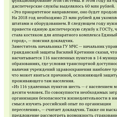
функционирование этой системы. В этом году на е
диспетчерские службы выделялось 60 млн рублей.
«Это приоритетное направление, оно будет продол
На 2018 год необходимо 23 млн рублей для укомпл
штатами и оборудованием. В следующем году нуж
привести единую диспетчерскую службу к ГОСТу, 
стала костяком для аппаратного комплекса Едины
город», — пояснил докладчик.
Заместитель начальника ГУ МЧС — начальник упра
гражданской защиты Василий Кретинин сказал, что
насчитывается 116 населенных пунктов в 14 муни
образованиях, где условия транспортной доступнос
наличия учреждений здравоохранения наиболее тр
что может явиться причиной, осложняющей защит
проживающего там населения.
«Из 116 удаленных пунктов шесть — с населением м
десяти человек. По совокупности необходимых зат
организации безопасности жизнедеятельности в ни
смысл изучить российский опыт по организации
переселения», — считает докладчик. Также он выск
предложение рассмотреть возможность страхован