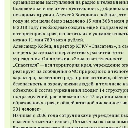
организованы выступления на радио и телевидении
Большое значение имеет деятельность добровольн
пожарных дружин. Алексей Богданов сообщил, что 
году на эти цели было выделено 15 млн 368 тысяч р
В 2018 году необходимо создать еще 8 подразделе
в территориях края, оснастить их и укомплектовать
нужно 11 млн 780 тысяч рублей.
Александр Кобец, директор КГКУ «Спасатель», в с
очередь рассказал о перспективах развития этого
учреждения. Он доложил:
«Зона ответственности
„Спасателя“ — вся территория края, учреждение о
реагирует на сообщения о ЧС природного и техног
характера, различного рода происшествиях, обеспе
безопасность и охрану жизни людей, в том числе н
объектах. В состав учреждения входит 14 структур
подразделений, расположенных в 13 муниципальн
образованиях края, с общей штатной численностью
301 человек».
Начиная с 2006 года сотрудниками учреждения бы
спасено 3 тысячи человек, 16 тысячам оказана пом
Благодаря депутатам были выделены средства (48