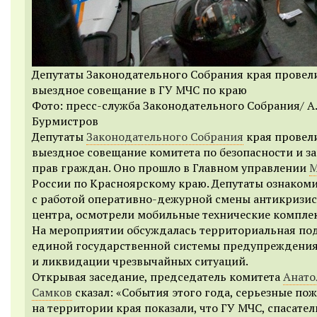
Депутаты Законодательного Собрания края провел
выездное совещание в ГУ МЧС по краю
Фото: пресс-служба Законодательного Собрания/ А.
Бурмистров
Депутаты
Законодательного Собрания
края провел
выездное совещание комитета по безопасности и з
прав граждан. Оно прошло в Главном управлении
России по Красноярскому краю. Депутаты ознаком
с работой оперативно-дежурной смены антикризи
центра, осмотрели мобильные технические компле
На мероприятии обсуждалась территориальная по
единой государственной системы предупреждени
и ликвидации чрезвычайных ситуаций.
Открывая заседание, председатель комитета
Анато
Самков
сказал:
«События этого года, серьезные по
на территории края показали, что ГУ МЧС, спасател