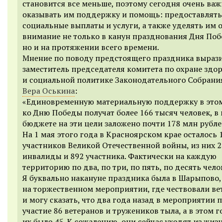
становится все меньше, поэтому сегодня очень ва
оказывать им поддержку и помощь: предоставлять
социальные выплаты и услуги, а также уделять им 
внимание не только в канун празднования Дня Поб
но и на протяжении всего времени.
Мнение по поводу предстоящего праздника выраз
заместитель председателя комитета по охране здо
и социальной политике Законодательного Собрани
Вера Оськина
:
«Единовременную материальную поддержку в это
ко Дню Победы получат более 166 тысяч человек, в
бюджете на эти цели заложено почти 178 млн рубле
На 1 мая этого года в Красноярском крае осталось 
участников Великой Отечественной войны, из них 2
инвалиды и 892 участника. Фактически на каждую
территорию по два, по три, по пять, по десять чело
Я буквально накануне праздника была в Шарыпово,
на торжественном мероприятии, где чествовали ве
и могу сказать, что два года назад в мероприятии
участие 86 ветеранов и тружеников тыла, а в этом г
их было 45. К сожалению, они сейчас уходят из жиз