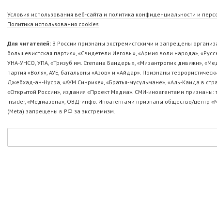
Условия использования веб-сайта и политика конфиденциальности и пер
Политика использования cookies
Для читателей:
В России признаны экстремистскими и запрещены организа
большевистская партия», «Свидетели Иеговы», «Армия воли народа», «Ру
УНА-УНСО, УПА, «Тризуб им. Степана Бандеры», «Мизантропик дивижн», «М
партия «Воля», АУЕ, батальоны «Азов» и «Айдар». Признаны террористическ
Джебхад-ан-Нусра, «АУМ Синрике», «Братья-мусульмане», «Аль-Каида в стр
«Открытой России», издания «Проект Медиа». СМИ-иноагентами признаны: т
Insider, «Медиазона», ОВД-инфо. Иноагентами признаны общество/центр «
(Metа) запрещены в РФ за экстремизм.