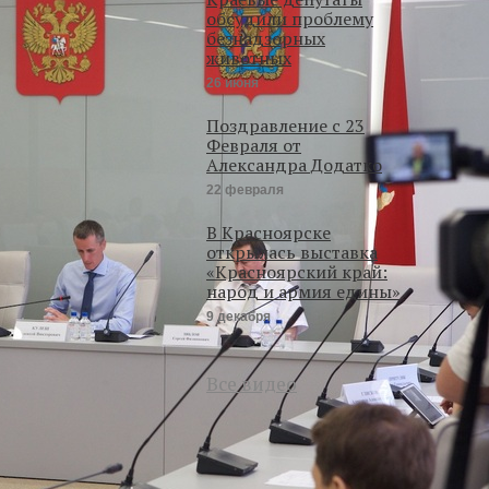
обсудили проблему
безнадзорных
животных
26 июня
Поздравление с 23
Февраля от
Александра Додатко
22 февраля
В Красноярске
открылась выставка
«Красноярский край:
народ и армия едины»
9 декабря
Все видео