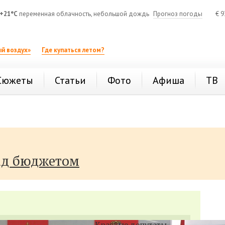
+21°C
переменная облачность, небольшой дождь
Прогноз погоды
€
9
й воздух»
Где купаться летом?
Сюжеты
Статьи
Фото
Афиша
ТВ
ад бюджетом
Краевые депутаты