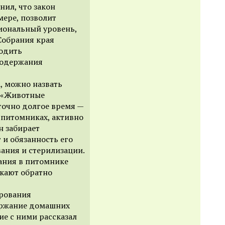
нил, что закон
мере, позволит
иональный уровень,
Собрания края
водить
содержания
, можно назвать
: «Животные
точно долгое время —
 питомниках, активно
н забирает
 и обязанность его
ания и стерилизации.
ания в питомнике
скают обратно
ирования
ержание домашних
ие с ними рассказал