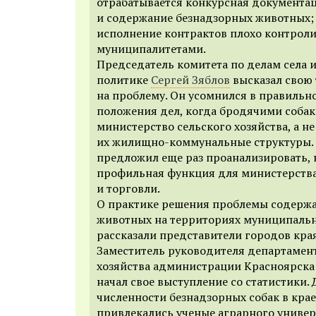
отрабатывается конкурсная документац
и содержание безнадзорных животных; 
исполнение контрактов плохо контрол
муниципалитетами.
Председатель комитета по делам села
политике
Сергей Зяблов
высказал свою 
на проблему. Он усомнился в правиль
положения дел, когда бродячими соба
министерство сельского хозяйства, а н
их жилищно-коммунальные структуры.
предложил еще раз проанализировать, 
профильная функция для министерства 
и торговли.
О практике решения проблемы содерж
животных на территориях муниципаль
рассказали представители городов края
Заместитель руководителя департамен
хозяйства администрации Красноярска
начал свое выступление со статистики. 
численности безнадзорных собак в кра
привлекались ученые аграрного универ