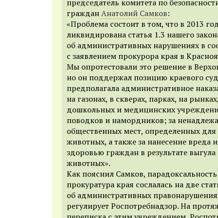
председатель комитета по безопасност
граждан
Анатолий Самков
:
«Проблема состоит в том, что в 2013 го
ликвидирована статья 1.3 нашего закон
об административных нарушениях в со
с заявлением прокурора края в Красноя
Мы опротестовали это решение в Верхо
но он поддержал позицию краевого суда
предполагала административное наказа
на газонах, в скверах, парках, на рынка
дошкольных и медицинских учреждений;
поводков и намордников; за ненадлеж
общественных мест, определенных для
животных, а также за нанесение вреда 
здоровью граждан в результате выгул
животных».
Как пояснил Самков, парадоксальность 
прокуратура края сослалась на две стат
об административных правонарушения
регулирует Роспотребнадзор. На протяж
переписка с этим учреждением, Роспот