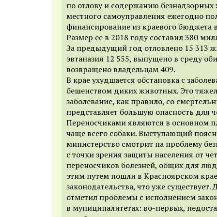
по отлову и содержанию безнадзорных
местного самоуправления ежегодно пол
финансирование из краевого бюджета в
Размер ее в 2018 году составил 380 мил
За предыдущий год отловлено 15 313 ж
эвтаназия 12 555, выпущено в среду оби
возвращено владельцам 409.
В крае ухудшается обстановка с заболе
бешенством диких животных. Это тяжел
заболевание, как правило, со смертель
представляет большую опасность для ч
Переносчиками являются в основном п
чаще всего собаки. Выступающий поясн
министерство смотрит на проблему бе
с точки зрения защиты населения от че
переносчиков болезней, общих для люд
этим путем пошли в Красноярском крае
законодательства, что уже существует.
отметил проблемы с исполнением зако
в муниципалитетах: во-первых, недост