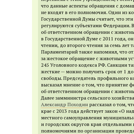
что данные аспекты обращения с дом
не входят в его полномочия. Один из к
Государственной Думы считает, что эт
регулируются субъектами Федерации. 
об ответственном обращении с животн
в Государственной Думе с 2011 года, о
чтении, до второго чтения за семь лет т
Парламентарий также напомнил, что от
за жестокое обращение с животными ус
245 Уголовного кодекса РФ. Санкции т
жесткие — можно получить срок от 1 до
свободы. Председатель профильного к
высказал мнение о том, что принятие ф
об ответственном обращении с животн
Далее замминистра сельского хозяйства
Александр Походин
рассказал о том, ч
крае с 2013 года действует закон «О н
местного самоуправления муниципаль
и городских округов края отдельными
полномочиями по организации провед