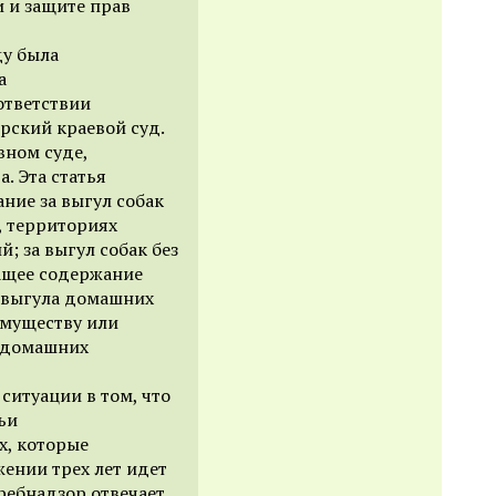
и и защите прав
ду была
а
ответствии
рский краевой суд.
вном суде,
. Эта статья
ние за выгул собак
х, территориях
 за выгул собак без
ащее содержание
 выгула домашних
имуществу или
а домашних
ситуации в том, что
ьи
х, которые
ении трех лет идет
ребнадзор отвечает,