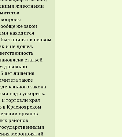
ашними животными
омитетов
и вопросы
Вообще же закон
ыми находится
н был принят в первом
ак и не дошел.
ветственность
тановлена статьей
ам довольно
 3 лет лишения
омитета также
едерального закона
ыми надо ускорить.
 и торговли края
то в Красноярском
аделении органов
ных районов
 государственными
ения мероприятий