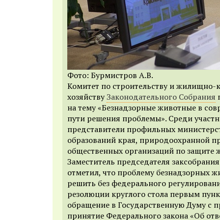
Фото: Бурмистров А.В.
Комитет по строительству и жилищно
хозяйству
Законодательного Собрания
п
на тему «Безнадзорные животные в сов
пути решения проблемы». Среди участн
представители профильных министерс
образований края, природоохранной п
общественных организаций по защите ж
Заместитель председателя заксобрани
отметил, что проблему безнадзорных 
решить без федерального регулировани
резолюции круглого стола первым пунк
обращение в Государственную Думу с п
принятие Федерального закона «Об от