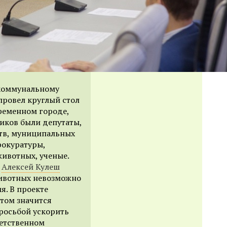
-коммунальному
ровел круглый стол
ременном городе,
иков были депутаты,
тв, муниципальных
рокуратуры,
ивотных, ученые.
я
Алексей Кулеш
животных невозможно
я. В проекте
том значится
росьбой ускорить
ветственном