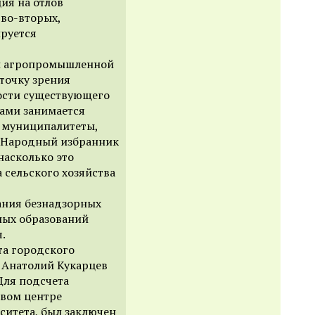
ия на отлов
во-вторых,
ируется
 и агропромышленной
точку зрения
ности существующего
ками занимается
е муниципалитеты,
 Народный избранник
насколько это
сельского хозяйства
ания безнадзорных
ных образований
.
та городского
 Анатолий Кукарцев
Для подсчета
евом центре
ситета, был заключен