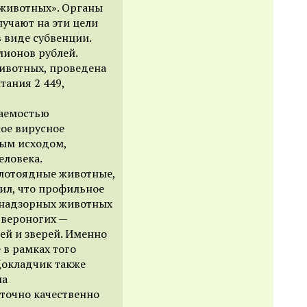
 животных». Органы
учают на эти цели
 виде субвенции.
лионов рублей.
ивотных, проведена
тания 2 449,
ваемостью
ое вирусное
ным исходом,
еловека.
лотоядные животные,
ил, что профильное
знадзорных животных
твероногих —
ей и зверей. Именно
 в рамках того
 Докладчик также
на
аточно качественно