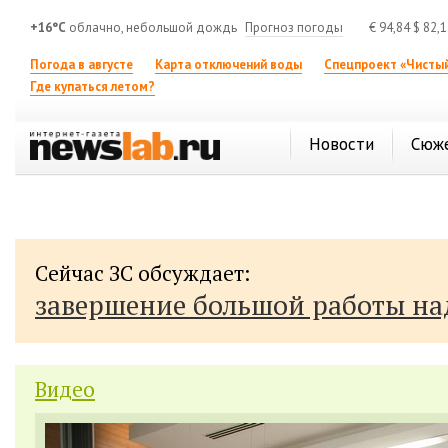
+16°C
облачно, небольшой дождь
Прогноз погоды
€
94,84
$
82,
Погода в августе
Карта отключений воды
Спецпроект «Чистый
Где купаться летом?
Новости
Сюж
Сейчас ЗС обсуждает:
завершение большой работы н
Видео