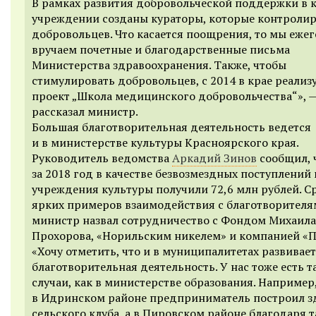
В рамках развития добровольческой поддержки в
учреждении созданы кураторы, которые контроли
добровольцев. Что касается поощрения, то мы еже
вручаем почетные и благодарственные письма
Министерства здравоохранения. Также, чтобы
стимулировать добровольцев, с 2014 в крае реализ
проект „Школа медицинского добровольчества“», 
рассказал министр.
Большая благотворительная деятельность ведется
и в министерстве культуры Красноярского края.
Руководитель ведомства
Аркадий Зинов
сообщил, 
за 2018 год в качестве безвозмездных поступлений
учреждения культуры получили 72,6 млн рублей. С
ярких примеров взаимодействия с благотворител
министр назвал сотрудничество с Фондом Михаила
Прохорова, «Норильским никелем» и компанией «П
«Хочу отметить, что и в муниципалитетах развивае
благотворительная деятельность. У нас тоже есть т
случаи, как в министерстве образования. Например
в Идринском районе предприниматель построил з
сельского клуба, а в Пировском районе благодаря 