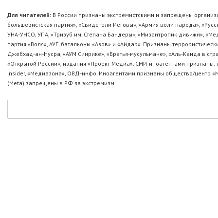
Для читателей:
В России признаны экстремистскими и запрещены организа
большевистская партия», «Свидетели Иеговы», «Армия воли народа», «Ру
УНА-УНСО, УПА, «Тризуб им. Степана Бандеры», «Мизантропик дивижн», «М
партия «Воля», АУЕ, батальоны «Азов» и «Айдар». Признаны террористическ
Джебхад-ан-Нусра, «АУМ Синрике», «Братья-мусульмане», «Аль-Каида в стр
«Открытой России», издания «Проект Медиа». СМИ-иноагентами признаны: т
Insider, «Медиазона», ОВД-инфо. Иноагентами признаны общество/центр «
(Metа) запрещены в РФ за экстремизм.