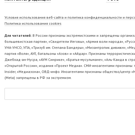
Условия использования веб-сайта и политика конфиденциальности и пер
Политика использования cookies
Для читателей:
В России признаны экстремистскими и запрещены организа
большевистская партия», «Свидетели Иеговы», «Армия воли народа», «Ру
УНА-УНСО, УПА, «Тризуб им. Степана Бандеры», «Мизантропик дивижн», «М
партия «Воля», АУЕ, батальоны «Азов» и «Айдар». Признаны террористическ
Джебхад-ан-Нусра, «АУМ Синрике», «Братья-мусульмане», «Аль-Каида в стр
«Открытой России», издания «Проект Медиа». СМИ-иноагентами признаны: т
Insider, «Медиазона», ОВД-инфо. Иноагентами признаны общество/центр «
(Metа) запрещены в РФ за экстремизм.