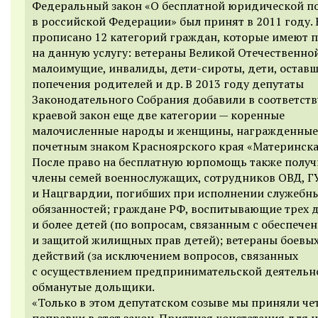
Федеральный закон «О бесплатной юридической 
в российской Федерации» был принят в 2011 году. 
прописано 12 категорий граждан, которые имеют 
на данную услугу: ветераны Великой Отечественно
малоимущие, инвалиды, дети-сироты, дети, оставш
попечения родителей и др. В 2013 году депутаты
Законодательного Собрания добавили в соответс
краевой закон еще две категории — коренные
малочисленные народы и женщины, награжденные
почетным знаком Красноярского края «Материнская
После право на бесплатную юрпомощь также полу
члены семей военнослужащих, сотрудников ОВД, 
и Нацгвардии, погибших при исполнении служебн
обязанностей; граждане РФ, воспитывающие трех 
и более детей (по вопросам, связанным с обеспече
и защитой жилищных прав детей); ветераны боевы
действий (за исключением вопросов, связанных
с осуществлением предпринимательской деятельно
обманутые дольщики.
«Только в этом депутатском созыве мы приняли че
поправки в этот закон. Приятная констатация для 