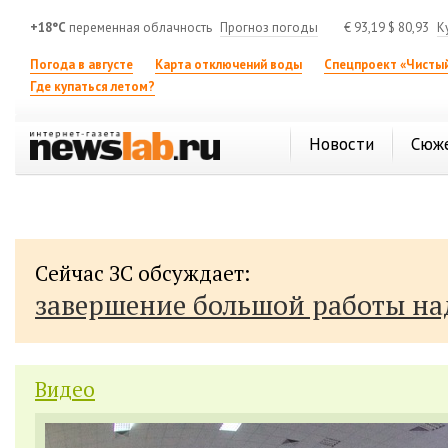
+18°C
переменная облачность
Прогноз погоды
€
93,19
$
80,93
К
Погода в августе
Карта отключений воды
Спецпроект «Чистый
Где купаться летом?
Новости
Сюж
Сейчас ЗС обсуждает:
завершение большой работы н
Видео