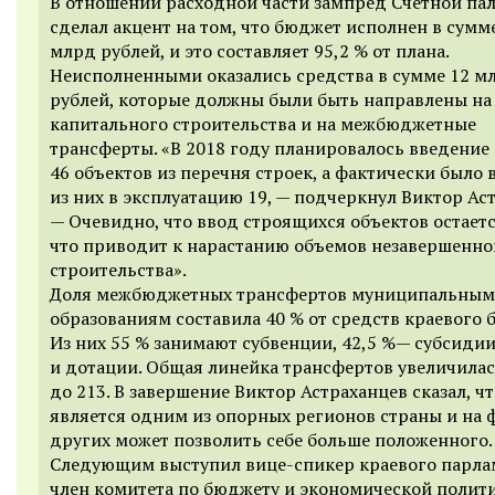
В отношении расходной части зампред Счетной па
сделал акцент на том, что бюджет исполнен в сумме
млрд рублей, и это составляет 95,2 % от плана.
Неисполненными оказались средства в сумме 12 м
рублей, которые должны были быть направлены на
капитального строительства и на межбюджетные
трансферты. «В 2018 году планировалось введение
46 объектов из перечня строек, а фактически было 
из них в эксплуатацию 19, — подчеркнул Виктор Ас
— Очевидно, что ввод строящихся объектов остает
что приводит к нарастанию объемов незавершенно
строительства».
Доля межбюджетных трансфертов муниципальным
образованиям составила 40 % от средств краевого 
Из них 55 % занимают субвенции, 42,5 %— субсиди
и дотации. Общая линейка трансфертов увеличилас
до 213. В завершение Виктор Астраханцев сказал, ч
является одним из опорных регионов страны и на 
других может позволить себе больше положенного.
Следующим выступил вице-спикер краевого парла
член комитета по бюджету и экономической полит