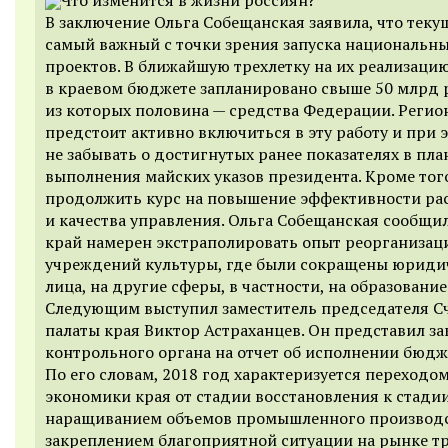
В заключение Ольга Собещанская заявила, что теку
самый важный с точки зрения запуска национальн
проектов. В ближайшую трехлетку на их реализаци
в краевом бюджете запланировано свыше 50 млрд 
из которых половина — средства Федерации. Регио
предстоит активно включиться в эту работу и при 
не забывать о достигнутых ранее показателях в пла
выполнения майских указов президента. Кроме тог
продолжить курс на повышение эффективности ра
и качества управления. Ольга Собещанская сообщил
край намерен экстраполировать опыт реорганизац
учреждений культуры, где были сокращены юриди
лица, на другие сферы, в частности, на образование
Следующим выступил заместитель председателя С
палаты края Виктор Астраханцев. Он представил з
контрольного органа на отчет об исполнении бюдж
По его словам, 2018 год характеризуется переходо
экономики края от стадии восстановления к стадии
наращиванием объемов промышленного производс
закреплением благоприятной ситуации на рынке тр