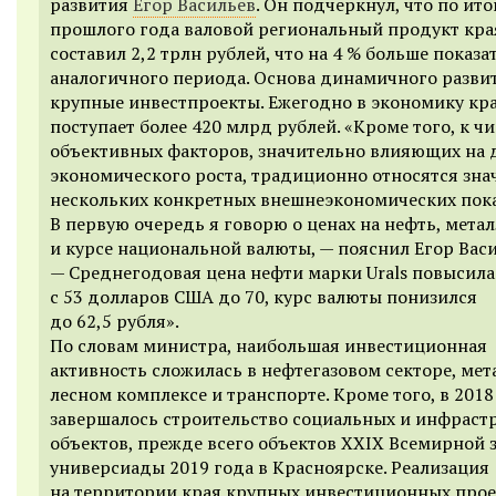
развития
Егор Васильев
. Он подчеркнул, что по ит
прошлого года валовой региональный продукт кра
составил 2,2 трлн рублей, что на 4 % больше показа
аналогичного периода. Основа динамичного разви
крупные инвестпроекты. Ежегодно в экономику кр
поступает более 420 млрд рублей. «Кроме того, к чи
объективных факторов, значительно влияющих на
экономического роста, традиционно относятся зна
нескольких конкретных внешнеэкономических пока
В первую очередь я говорю о ценах на нефть, мета
и курсе национальной валюты, — пояснил Егор Васи
— Среднегодовая цена нефти марки Urals повысила
с 53 долларов США до 70, курс валюты понизился
до 62,5 рубля».
По словам министра, наибольшая инвестиционная
активность сложилась в нефтегазовом секторе, мет
лесном комплексе и транспорте. Кроме того, в 2018
завершалось строительство социальных и инфраст
объектов, прежде всего объектов XXIX Всемирной 
универсиады 2019 года в Красноярске. Реализация
на территории края крупных инвестиционных прое