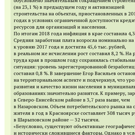
обусловлено значительным сокращением строител
(на 23,1 %) в предыдущем году и активизацией
строительства на объектах, приостановленных в 20
годах в условиях ограниченной доступности кред
ресурсов для организаций и населения.
По итогам 2018 года инфляция в крае составила 4,3
Средняя заработная плата возросла номинально на
к уровню 2017 года и достигла 45,6 тыс. рублей,
в реальном же исчислении рост составил 8,2 %. На 
труда края в прошлом году сохранилась стабильна
ситуация: уровень зарегистрированной безработи
составил 0,8 %. В завершение Егор Васильев остано
на территориальном аспекте и подчеркнул, что ур
развития и качество жизни населения в муниципал
образованиях значительно разнятся. К примеру, за
в Северо-Енисейском районе в 3,7 раза выше, чем
в Назаровском. Объем потребительского рынка на 
жителя в год в Красноярске составляет 308 тысяч р
в Шарыповском районе — 32 тысячи.
«Безусловно, существуют объективные географиче
и исторически сложившиеся факторы. Однако в ус