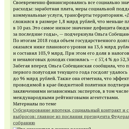
Своевременно финансировались все социально зн
расходы: заработная плата, меры социальной подд
коммунальные услуги, трансферты территориям. 
сложился в размере 1,8 млрд рублей, что меньше п
в 10 раз. Это самое низкое значение дефицита бюд
за последние годы», — подчеркнула Ольга Собещан
По итогам 2018 года объем государственного долг
оказался ниже планового уровня на 13,6 млрд рубл
и составил 103,9 млрд. При этом его доля в налого
и неналоговых доходах снизилась — с 57,4 % до 52,3
Забегая вперед Ольга Собещанская сообщила, что п
первого полугодия текущего года госдолг удалось
до 96 млрд рублей. Также она отметила, что эффек
проводимой в крае бюджетной политики подтвер
заключениями независимых экспертов, в том числе
международными рейтинговыми агентствами.
Материалы по теме
Субсидирование ипотеки, социальный контракт и 
выбросов: главное из послания президента Федер
собранию
Что изменится в жизни россиян?