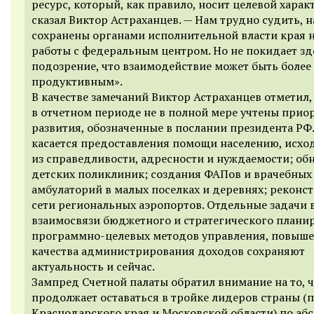
ресурс, который, как правило, носит целевой характ
сказал Виктор Астраханцев. — Нам трудно судить, 
сохранены органами исполнительной власти края 
работы с федеральным центром. Но не покидает з
подозрение, что взаимодействие может быть более
продуктивным».
В качестве замечаний Виктор Астраханцев отметил,
в отчетном периоде не в полной мере учтены прио
развития, обозначенные в послании президента РФ.
касается предоставления помощи населению, исхо
из справедливости, адресности и нуждаемости; об
детских поликлиник; создания ФАПов и врачебных
амбулаторий в малых поселках и деревнях; реконс
сети региональных аэропортов. Отдельные задачи в
взаимосвязи бюджетного и стратегического плани
программно-целевых методов управления, повыш
качества администрирования доходов сохраняют
актуальность и сейчас.
Зампред Счетной палаты обратил внимание на то, ч
продолжает оставаться в тройке лидеров страны (
Краснодарского края и Московской области) по аб