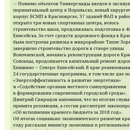
— Помимо объектов Универсиады введен в эксплу
перинатальный центр в Норильске, новый хирурги
корпус БСМП в Красноярске, 37 зданий ФАП в район
открыто три новых спортивных центра, велось
строительство школ, продолжалась подготовка к 4
Енисейска. За счет средств дорожного фонда в Кра
была построена развязка в микрорайоне Тихие Зор
завершено строительство дороги в створе улицы
Волочаевской, началась реконструкция дороги Кра
Солонцы, продолжается капитальный ремонт доро
Епишино — Северо-Енисейский. В крае реализовыв
24 государственные программы, в том числе две н
«Энергоэффективность и развитие энергетики»
и «Содействие органам местного самоуправления
в формировании современной городской среды».
Дмитрий Свиридов напомнил, что по итогам слуша
принята резолюция, а сессия рассмотрит законопр
«Об исполнении краевого бюджета за 2018 год».
Об итогах социально-экономического развития кра
году рассказал министр экономики и регионально