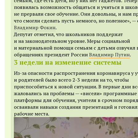
семьям, где есть дети, но у них нет гаджетов. Тепер
появилась возможность общаться и учиться в школ
не прервали свое обучение. Они довольны, и нам п
что смогли сделать пусть немного, но полезное», —
Владимир Фокин
.
Депутат отметил, что школьников поддержат
и на законодательном уровне. Меры социальной
и материальной помощи семьям с детьми озвучил 
обращениях президент России
Владимир Путин
.
3 недели на изменение системы
Из-за опасности распространения коронавируса у 
и родителей было всего 2-3 недели на то, чтобы
приспособиться к новой ситуации. В первые дни вс
жаловались на проблемы — «висели» программные
платформы для обучения, учителя в срочном поря
осваивали навыки создания презентаций и готовил
рабочие места.