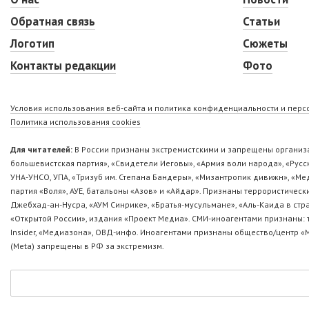
Обратная связь
Статьи
Логотип
Сюжеты
Контакты редакции
Фото
Условия использования веб-сайта и политика конфиденциальности и пер
Политика использования cookies
Для читателей:
В России признаны экстремистскими и запрещены организа
большевистская партия», «Свидетели Иеговы», «Армия воли народа», «Ру
УНА-УНСО, УПА, «Тризуб им. Степана Бандеры», «Мизантропик дивижн», «М
партия «Воля», АУЕ, батальоны «Азов» и «Айдар». Признаны террористическ
Джебхад-ан-Нусра, «АУМ Синрике», «Братья-мусульмане», «Аль-Каида в стр
«Открытой России», издания «Проект Медиа». СМИ-иноагентами признаны: т
Insider, «Медиазона», ОВД-инфо. Иноагентами признаны общество/центр «
(Metа) запрещены в РФ за экстремизм.