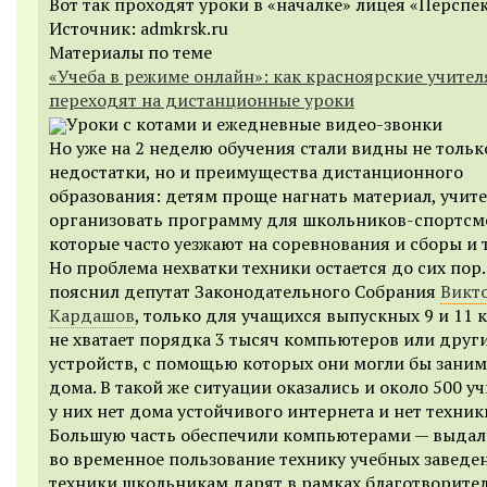
Вот так проходят уроки в «началке» лицея «Перспе
Источник: admkrsk.ru
Материалы по теме
«Учеба в режиме онлайн»: как красноярские учител
переходят на дистанционные уроки
Уроки с котами и ежедневные видео-звонки
Но уже на 2 неделю обучения стали видны не тольк
недостатки, но и преимущества дистанционного
образования: детям проще нагнать материал, учит
организовать программу для школьников-спортсм
которые часто уезжают на соревнования и сборы и т
Но проблема нехватки техники остается до сих пор.
пояснил депутат Законодательного Собрания
Викт
Кардашов
, только для учащихся выпускных 9 и 11 
не хватает порядка 3 тысяч компьютеров или друг
устройств, с помощью которых они могли бы заним
дома. В такой же ситуации оказались и около 500 у
у них нет дома устойчивого интернета и нет техник
Большую часть обеспечили компьютерами — выда
во временное пользование технику учебных заведен
техники школьникам дарят в рамках благотворите