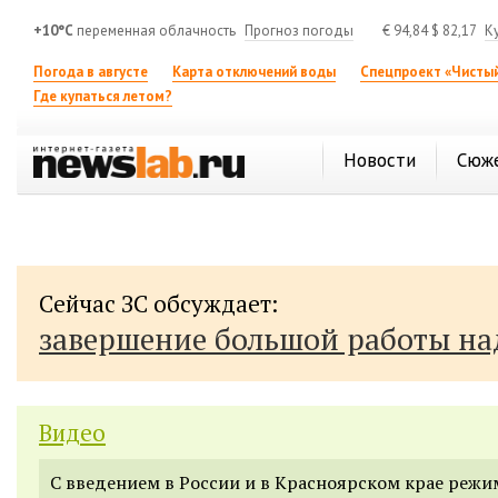
+10°C
переменная облачность
Прогноз погоды
€
94,84
$
82,17
К
Погода в августе
Карта отключений воды
Спецпроект «Чистый
Где купаться летом?
Новости
Сюж
Сейчас ЗС обсуждает:
завершение большой работы н
Видео
С введением в России и в Красноярском крае режи