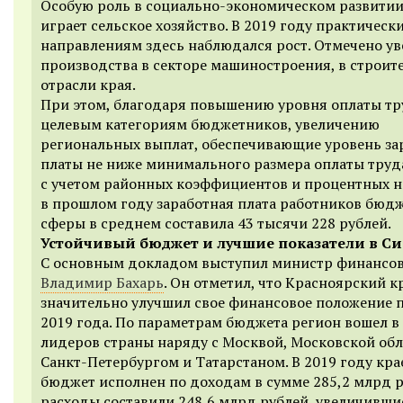
Особую роль в социально-экономическом развитии
играет сельское хозяйство. В 2019 году практическ
направлениям здесь наблюдался рост. Отмечено у
производства в секторе машиностроения, в строит
отрасли края.
При этом, благодаря повышению уровня оплаты тр
целевым категориям бюджетников, увеличению
региональных выплат, обеспечивающие уровень за
платы не ниже минимального размера оплаты труд
с учетом районных коэффициентов и процентных н
в прошлом году заработная плата работников бюд
сферы в среднем составила 43 тысячи 228 рублей.
Устойчивый бюджет и лучшие показатели в С
С основным докладом выступил министр финансов
Владимир Бахарь
. Он отметил, что Красноярский к
значительно улучшил свое финансовое положение 
2019 года. По параметрам бюджета регион вошел в
лидеров страны наряду с Москвой, Московской обл
Санкт-Петербургом и Татарстаном. В 2019 году кра
бюджет исполнен по доходам в сумме 285,2 млрд р
расходы составили 248,6 млрд рублей, увеличившис