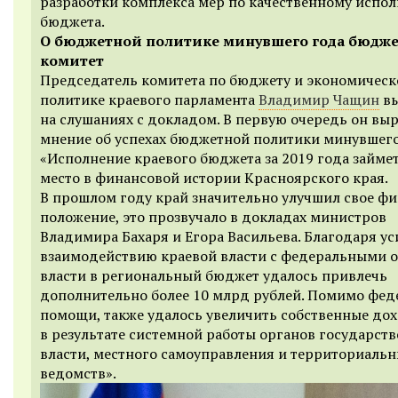
разработки комплекса мер по качественному испо
бюджета.
О бюджетной политике минувшего года бюдж
комитет
Председатель комитета по бюджету и экономическ
политике краевого парламента
Владимир Чащин
вы
на слушаниях с докладом. В первую очередь он выр
мнение об успехах бюджетной политики минувшего
«Исполнение краевого бюджета за 2019 года займет
место в финансовой истории Красноярского края.
В прошлом году край значительно улучшил свое ф
положение, это прозвучало в докладах министров
Владимира Бахаря и Егора Васильева. Благодаря у
взаимодействию краевой власти с федеральными 
власти в региональный бюджет удалось привлечь
дополнительно более 10 млрд рублей. Помимо фед
помощи, также удалось увеличить собственные до
в результате системной работы органов государст
власти, местного самоуправления и территориаль
ведомств».