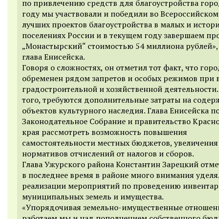
по привлечению средств для благоустройства город
году мы участвовали и победили во Всероссийском
лучших проектов благоустройства в малых и истор
поселениях России и в текущем году завершаем пр
„Монастырский“ стоимостью 54 миллиона рублей», 
глава Енисейска.
Говоря о сложностях, он отметил тот факт, что горо
обременен рядом запретов и особых режимов при 
градостроительной и хозяйственной деятельности
того, требуются дополнительные затраты на содер
объектов культурного наследия. Глава Енисейска п
Законодательное Собрание и правительство Красн
края рассмотреть возможность повышения
самостоятельности местных бюджетов, увеличения
нормативов отчислений от налогов и сборов.
Глава Ужурского района
Константин Зарецкий отме
в последнее время в районе много внимания уделя
реализации мероприятий по проведению инвента
муниципальных земель и имущества.
«Упорядочивая земельно-имущественные отношен
работаем мы и над пополнением собственного бюд