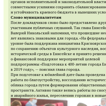
органов исполнительной и законодательной власти
совместными усилиями сохранить сбалансированн
и устойчивость краевого бюджета в нынешних усло
Слово муниципалитетам
После докладчиков слово было предоставлено дру
участникам публичных слушаний. Так глава Енисей
Валерий Никольский напомнил, что прошедшие не
лет являлись знаковыми для города. «На федераль
уровне была поддержана инициатива Красноярско
по сохранению объектов культурного наследия, во
исторической среды в Енисейске и принято решен
о финансовой поддержке мероприятий целевой
подпрограммы
«
Подготовка к 400-летию города Е
в 2019 году
»,
— пояснил глава города.
При подготовке к юбилейной дате была проведена
работа по благоустройству, воссозданию историче
облика города путем формирования общественных
пространств. Активно также велись работы по снос
и аварийного жилья, переселению горожан в новые