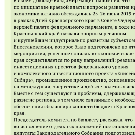
В своем докладе Владимир Чащин напомнил, что
по инициативе краевой власти вопросы развития к
экономики активно обсуждались 25-26 июня 2019 
в рамках Дней Красноярского края в Совете Федер
верхней палате федерального парламента, в ходе к
Красноярский край назвали опорным регионом
и крупнейшим индустриально развитым субъектом
Впостановлении, которое было подготовлено по ит
мероприятия, успешное социально-экономическое 
края осуществляется по ряду направлений: реализ
инвестиционных проектов федерального уровня
и комплексного инвестиционного проекта «Енисей
Сибирь», промышленное производство, основанно
на металлургии, энергетике и добыче полезных ис
Вместе с тем существуют и проблемы, сдерживающ
развитие региона, в том числе связанные с необхо
обеспечения сбалансированности бюджета Красно
края.
Председатель комитета по бюджету рассказал, что
во исполнение отдельных положений постановлен
депутаты Законодательного Собрания подготовил