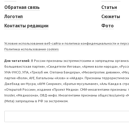
Обратная связь
Статьи
Логотип
Сюжеты
Контакты редакции
Фото
Условия использования веб-сайта и политика конфиденциальности и пер
Политика использования cookies
Для читателей:
В России признаны экстремистскими и запрещены организа
большевистская партия», «Свидетели Иеговы», «Армия воли народа», «Ру
УНА-УНСО, УПА, «Тризуб им. Степана Бандеры», «Мизантропик дивижн», «М
партия «Воля», АУЕ, батальоны «Азов» и «Айдар». Признаны террористическ
Джебхад-ан-Нусра, «АУМ Синрике», «Братья-мусульмане», «Аль-Каида в стр
«Открытой России», издания «Проект Медиа». СМИ-иноагентами признаны: т
Insider, «Медиазона», ОВД-инфо. Иноагентами признаны общество/центр «
(Metа) запрещены в РФ за экстремизм.