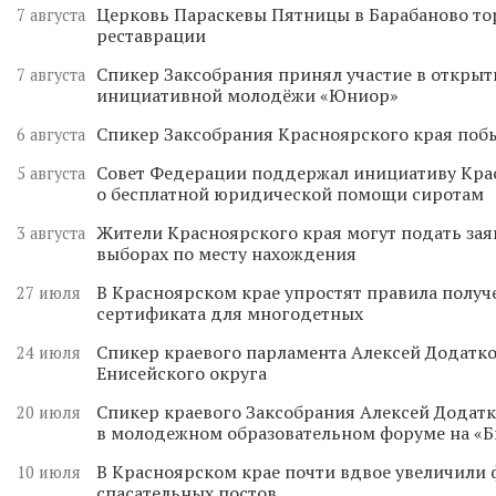
Церковь Параскевы Пятницы в Барабаново то
7 августа
реставрации
Спикер Заксобрания принял участие в откры
7 августа
инициативной молодёжи «Юниор»
Спикер Заксобрания Красноярского края поб
6 августа
Совет Федерации поддержал инициативу Кра
5 августа
о бесплатной юридической помощи сиротам
Жители Красноярского края могут подать зая
3 августа
выборах по месту нахождения
В Красноярском крае упростят правила получ
27 июля
сертификата для многодетных
Спикер краевого парламента Алексей Додатко
24 июля
Енисейского округа
Спикер краевого Заксобрания Алексей Додатк
20 июля
в молодежном образовательном форуме на «
В Красноярском крае почти вдвое увеличили
10 июля
спасательных постов