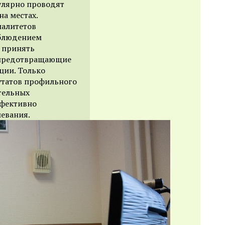
улярно проводят
на местах.
палитетов
облюдением
 принять
 предотвращающие
ции. Только
путатов профильного
тельных
ффективно
евания.