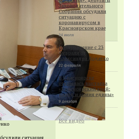
Законодательного
Собрания обсудили
ситуацию с
коронавирусом в
Красноярском крае
24 июля
Поздравление с 23
Февраля от
Александра Додатко
22 февраля
В Красноярске
открылась выставка
«Красноярский край:
народ и армия едины»
9 декабря
Все видео
енко
обсудили ситуация