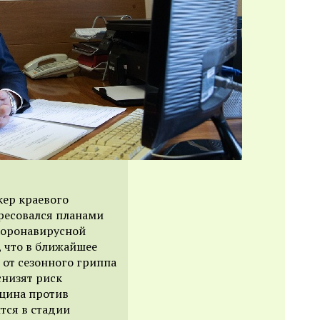
ер краевого
ресовался планами
коронавирусной
, что в ближайшее
 от сезонного гриппа
снизят риск
кцина против
тся в стадии