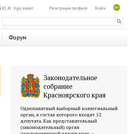
18+
$
81,41
Курс валют
Регистрация профиля
Войти
Форум
Законодательное
собрание
Красноярского края
Однопалатный выборный коллегиальный
орган, в состав которого входят 52
депутата. Как представительный
(законодательный) орган
государственной власти края —