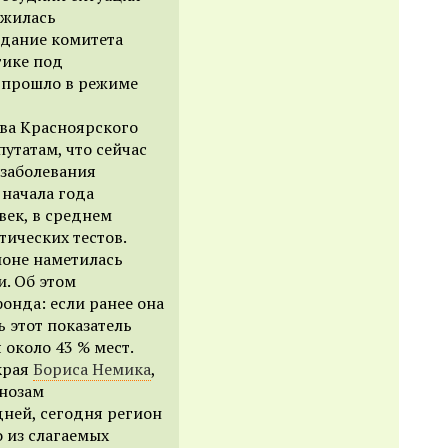
ожилась
едание комитета
тике под
прошло в режиме
ва Красноярского
путатам, что сейчас
 заболевания
 начала года
ек, в среднем
тических тестов.
ионе наметилась
. Об этом
фонда: если ранее она
ь этот показатель
 около 43 % мест.
края
Бориса Немика
,
нозам
дней, сегодня регион
о из слагаемых