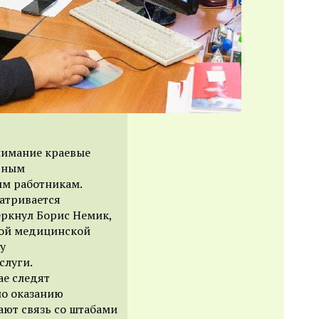
внимание краевые
ьным
м работникам.
атривается
еркнул Борис Немик,
вой медицинской
у
слуги.
ае следят
по оказанию
ют связь со штабами