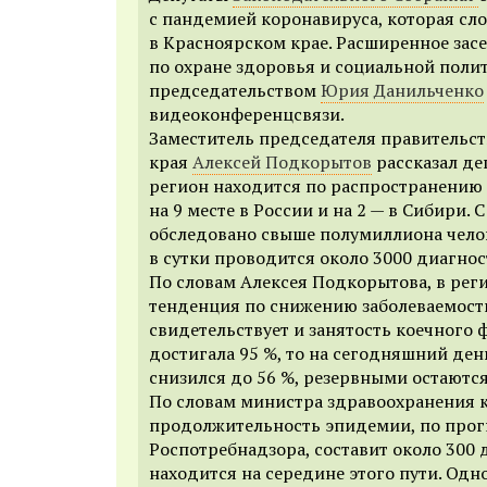
с пандемией коронавируса, которая сл
в Красноярском крае. Расширенное зас
по охране здоровья и социальной поли
председательством
Юрия Данильченко
видеоконференцсвязи.
Заместитель председателя правительст
края
Алексей Подкорытов
рассказал де
регион находится по распространению
на 9 месте в России и на 2 — в Сибири.
С
обследовано свыше полумиллиона челов
в сутки проводится около 3000 диагнос
По словам Алексея Подкорытова, в рег
тенденция по снижению заболеваемости
свидетельствует и занятость коечного 
достигала 95 %, то на сегодняшний ден
снизился до 56 %, резервными остаются
По словам министра здравоохранения 
продолжительность эпидемии, по прог
Роспотребнадзора, составит около 300 
находится на середине этого пути. Одн