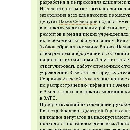
разработки и не проходила клинически
Населению она может быть предложена
завершения всех клинических процедур
Депутат
Павел Семизоров
поднял темы
в выплатах медицинским работникам, 
ремонтов в медицинских учреждениях
их необходимым оборудованием. Вице
Зяблов
обратил внимание Бориса Неми
с получением информации о состоянии
пациентов их близкими. Депутат считае
отрегулировать работу справочных сл
учреждений. Заместитель председател
Собрания
Алексей Кулеш
задал вопрос 
по распространению инфекции в Желез
и Зеленогорске и выплатах медицинск
в ЗАТО.
Присутствующий на совещании руково
Роспотребнадзора
Дмитрий Горяев
еще
внимание депутатов на недопустимост
подходов в постановке диагноза. Дост
по его словам, может поставить только