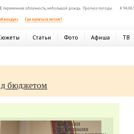
C
переменная облачность, небольшой дождь
Прогноз погоды
€
94,06
й воздух»
Где купаться летом?
Сюжеты
Статьи
Фото
Афиша
ТВ
ад бюджетом
«Победим
совместными
усилиями»: депутаты