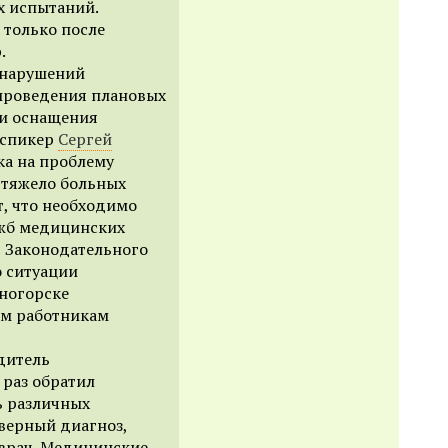
х испытаний.
 только после
.
 нарушений
проведения плановых
 и оснащения
-спикер
Сергей
ка на проблему
 тяжело больных
т, что необходимо
ужб медицинских
я Законодательного
о ситуации
ногорске
им работникам
дитель
 раз обратил
ь различных
оверный диагноз,
 врач. Медицинские