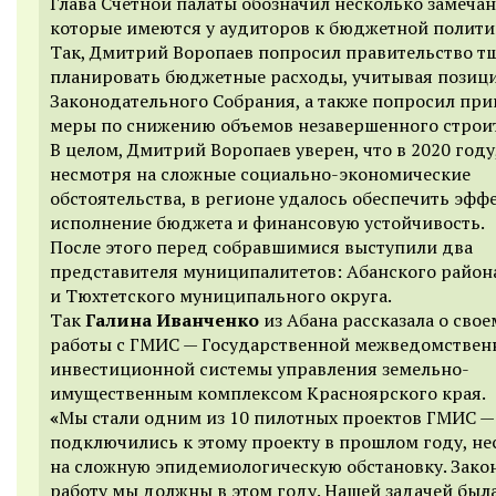
Глава Счетной палаты обозначил несколько замечан
которые имеются у аудиторов к бюджетной политик
Так, Дмитрий Воропаев попросил правительство т
планировать бюджетные расходы, учитывая позиц
Законодательного Собрания, а также попросил при
меры по снижению объемов незавершенного строит
В целом, Дмитрий Воропаев уверен, что в 2020 году
несмотря на сложные социально-экономические
обстоятельства, в регионе удалось обеспечить эфф
исполнение бюджета и финансовую устойчивость.
После этого перед собравшимися выступили два
представителя муниципалитетов: Абанского район
и Тюхтетского муниципального округа.
Так
Галина Иванченко
из Абана рассказала о сво
работы с ГМИС — Государственной межведомствен
инвестиционной системы
управления земельно-
имущественным комплексом Красноярского края.
«
Мы стали одним из 10 пилотных проектов ГМИС —
п
одключились к этому проекту в прошлом году, н
на сложную эпидемиологическую обстановку. Зако
работу мы должны в этом году. Нашей задачей была