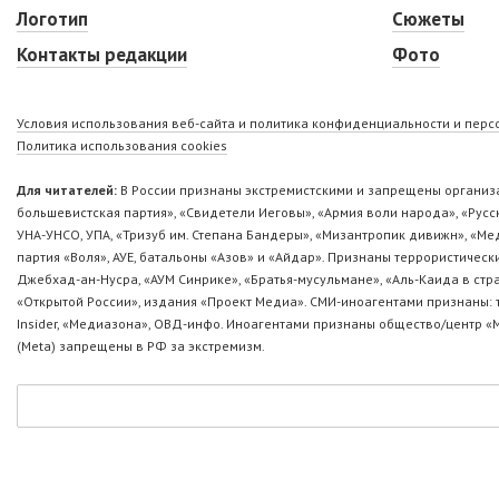
Логотип
Сюжеты
Контакты редакции
Фото
Условия использования веб-сайта и политика конфиденциальности и пер
Политика использования cookies
Для читателей:
В России признаны экстремистскими и запрещены организа
большевистская партия», «Свидетели Иеговы», «Армия воли народа», «Ру
УНА-УНСО, УПА, «Тризуб им. Степана Бандеры», «Мизантропик дивижн», «М
партия «Воля», АУЕ, батальоны «Азов» и «Айдар». Признаны террористическ
Джебхад-ан-Нусра, «АУМ Синрике», «Братья-мусульмане», «Аль-Каида в стр
«Открытой России», издания «Проект Медиа». СМИ-иноагентами признаны: т
Insider, «Медиазона», ОВД-инфо. Иноагентами признаны общество/центр «
(Metа) запрещены в РФ за экстремизм.