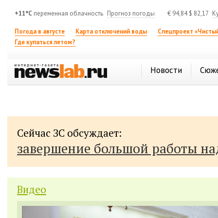
+11°C
переменная облачность
Прогноз погоды
€
94,84
$
82,17
К
Погода в августе
Карта отключений воды
Спецпроект «Чистый
Где купаться летом?
Новости
Сюж
Сейчас ЗС обсуждает:
завершение большой работы н
Видео