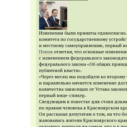
Изменения были приняты единогласно.
комитета по государственному устройст
и местному самоуправлению, первый в
Попов
отметил, что основные изменени
с изменением федерального законодат
федерального закона «Об общих принц
публичной власти».
«Через месяц мы подойдем ко второму
и параллельно начнется изменение дос
количества зависящих от Устава законо
первый вице-спикер.
Следующим в повестке дня стоял докл
по правам человека в Красноярском кр
Он рассказал депутатам о том, на что б
жаловались жители Красноярского края
оказались почти те же самые, что и в 