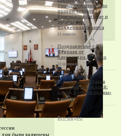
Уполномоченного по
правам человека в
Красноярском крае и
законы для
поддержки бизнеса
21 апреля
Поздравление с 23
Февраля от
Александра Додатко
22 февраля
В Красноярске
открылась выставка
«Красноярский край:
народ и армия едины»
9 декабря
Все видео
сессии
ку дня были включены