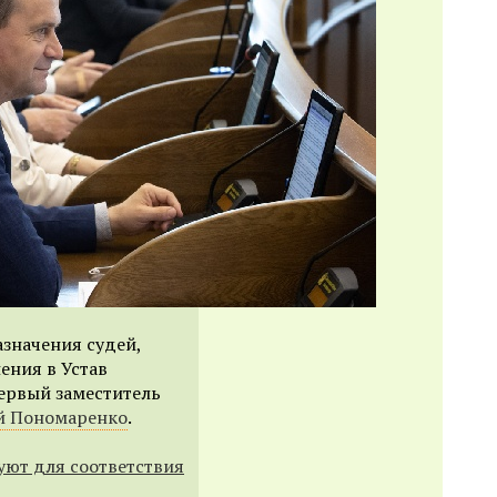
азначения судей,
ения в Устав
первый заместитель
й Пономаренко
.
уют для соответствия