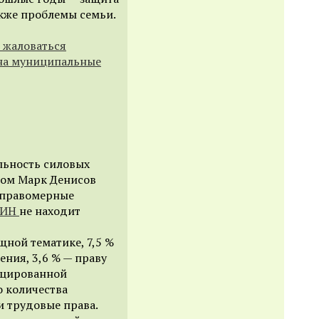
акже проблемы семьи.
 жаловаться
на муниципальные
льность силовых
том Марк Денисов
неправомерные
СИН
не находит
ной тематике, 7,5 %
ения, 3,6 % — праву
ицированной
 количества
 трудовые права.