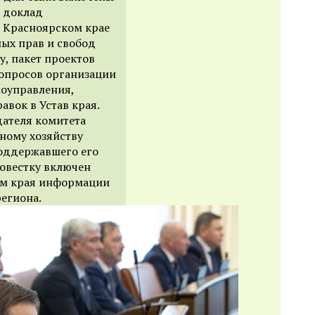
й доклад
в Красноярском крае
ых прав и свобод
у, пакет проектов
вопросов организации
моуправления,
авок в Устав края.
дателя комитета
ному хозяйству
оддержавшего его
 повестку включен
ом края информации
региона.