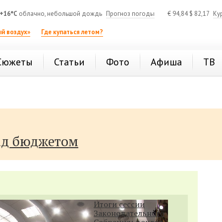
+16°C
облачно, небольшой дождь
Прогноз погоды
€
94,84
$
82,17
Ку
й воздух»
Где купаться летом?
Сюжеты
Статьи
Фото
Афиша
ТВ
ад бюджетом
Итоги сессии
Законодательного
Собрания: доклад