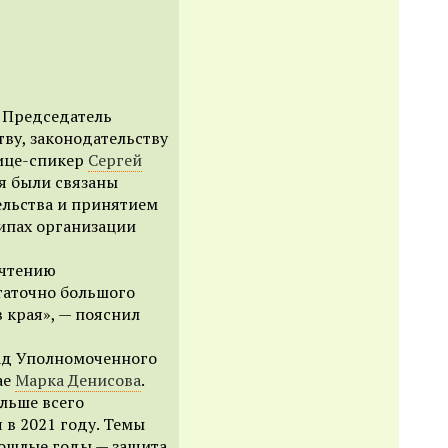
 Председатель
ву, законодательству
ице-спикер
Сергей
я были связаны
ельства и принятием
ипах организации
 чтению
таточно большого
в края», — пояснил
ад Уполномоченного
ае
Марка Денисова
.
ольше всего
 в 2021 году. Темы
прошлые годы — защита