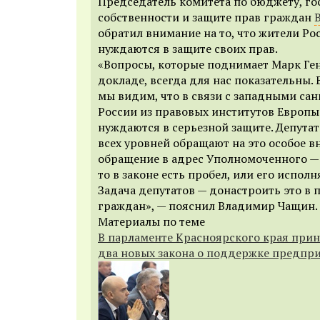
Председатель комитета по бюджету, г
собственности и защите прав граждан
обратил внимание на то, что жители Ро
нуждаются в защите своих прав.
«Вопросы, которые поднимает Марк Ге
докладе, всегда для нас показательны. 
мы видим, что в связи с западными са
России из правовых институтов Европы
нуждаются в серьезной защите. Депутат
всех уровней обращают на это особое 
обращение в адрес Уполномоченного — э
то в законе есть пробел, или его исполн
Задача депутатов — донастроить это в 
граждан», — пояснил Владимир Чащин.
Материалы по теме
В парламенте Красноярского края прин
два новых закона о поддержке предпр