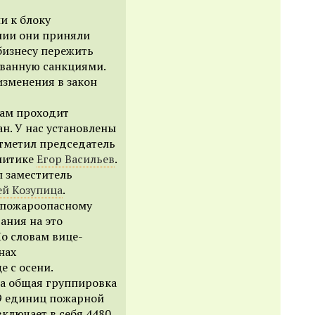
и к блоку
нии они приняли
бизнесу пережить
ванную санкциями.
 изменения в закон
там проходит
н. У нас установлены
отметил председатель
олитике
Егор Васильев
.
л заместитель
ей Козупица
.
к пожароопасному
ания на это
По словам вице-
нах
е с осени.
на общая группировка
49 единиц пожарной
включает в себя 4480