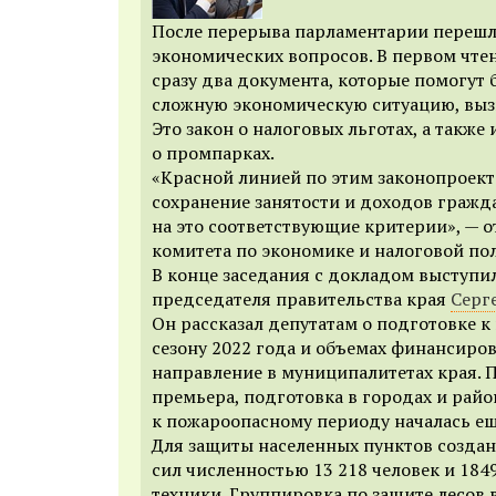
После перерыва парламентарии перешл
экономических вопросов. В первом чте
сразу два документа, которые помогут 
сложную экономическую ситуацию, выз
Это закон о налоговых льготах, а также
о промпарках.
«Красной линией по этим законопроек
сохранение занятости и доходов гражда
на это соответствующие критерии», — 
комитета по экономике и налоговой п
В конце заседания с докладом выступи
председателя правительства края
Серг
Он рассказал депутатам о подготовке 
сезону 2022 года и объемах финансиров
направление в муниципалитетах края. 
премьера, подготовка в городах и райо
к пожароопасному периоду началась ещ
Для защиты населенных пунктов созда
сил численностью 13 218 человек и 18
техники. Группировка по защите лесов 