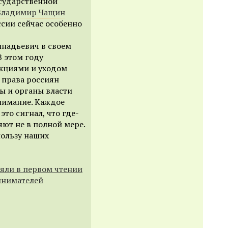
осударственной
Владимир Чащин
ссии сейчас особенно
ннадьевич в своем
В этом году
нкциями и уходом
 права россиян
ы и органы власти
внимание. Каждое
то сигнал, что где-
яют не в полной мере.
пользу наших
яли в первом чтении
инимателей