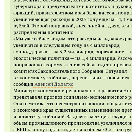
губернатора с председателями комитетов и руков
фракций, правительством края была внесена попра
увеличивающая расходы в 2023 году еще на 14,4 м
рублей. Второй поправкой, внесенной на днях, эти
распределены постатейно.
«Мы уже сейчас видим, что расходы на здравоохра
увеличатся в следующем году на 4 миллиарда,
соцподдержка — на 3,2 миллиарда, образование — н
экологическая политика — на 1,4 миллиарда. Расс
поправки ко второму чтению сейчас идет в профи
комитетах Законодательного Собрания. Ситуация
в экономике устойчивая, перспективы — большие»,
сообщил
Алексей Додатко
.
Министр экономики и регионального развития
Анн
представила прогноз социально-экономического р
Она отметила, что несмотря на санкции, общая сит
в экономике края существенных изменений не пре
и остается устойчивой. За девять месяцев текущего
объем промышленного производства увеличился на
а ВРП к концу года ожидается в объеме 3,5 трлн руб