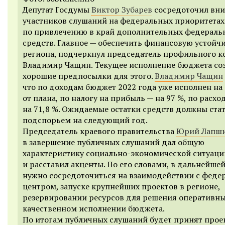
Депутат Госдумы
Виктор Зубарев
сосредоточил вн
участников слушаний на федеральных приоритетах
по привлечению в край дополнительных федераль
средств. Главное — обеспечить финансовую устойч
региона, подчеркнул председатель профильного к
Владимир Чащин. Текущее исполнение бюджета со
хорошие предпосылки для этого.
Владимир Чащин
что по доходам бюджет 2022 года уже исполнен на 
от плана, по налогу на прибыль — на 97 %, по расхо
на 71,8 %. Ожидаемые остатки средств должны ста
подспорьем на следующий год.
Председатель краевого правительства
Юрий Лапш
в завершение публичных слушаний дал общую
характеристику социально-экономической ситуации
и расставил акценты. По его словами, в дальнейшей
нужно сосредоточиться на взаимодействии с фед
центром, запуске крупнейших проектов в регионе,
резервировании ресурсов для решения оперативны
качественном исполнении бюджета.
По итогам публичных слушаний будет принят прое