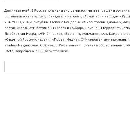
Для читателей:
В России признаны экстремистскими и запрещены организа
большевистская партия», «Свидетели Иеговы», «Армия воли народа», «Ру
УНА-УНСО, УПА, «Тризуб им. Степана Бандеры», «Мизантропик дивижн», «М
партия «Воля», АУЕ, батальоны «Азов» и «Айдар». Признаны террористическ
Джебхад-ан-Нусра, «АУМ Синрике», «Братья-мусульмане», «Аль-Каида в стр
«Открытой России», издания «Проект Медиа». СМИ-иноагентами признаны: т
Insider, «Медиазона», ОВД-инфо. Иноагентами признаны общество/центр «
(Metа) запрещены в РФ за экстремизм.