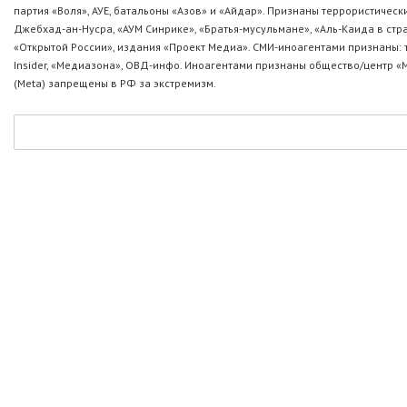
партия «Воля», АУЕ, батальоны «Азов» и «Айдар». Признаны террористическ
Джебхад-ан-Нусра, «АУМ Синрике», «Братья-мусульмане», «Аль-Каида в стр
«Открытой России», издания «Проект Медиа». СМИ-иноагентами признаны: т
Insider, «Медиазона», ОВД-инфо. Иноагентами признаны общество/центр «
(Metа) запрещены в РФ за экстремизм.