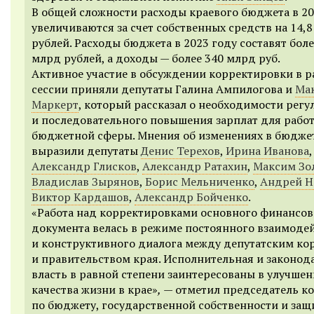
В общей сложности расходы краевого бюджета в 20
увеличиваются за счет собственных средств на 14,
рублей. Расходы бюджета в 2023 году составят боле
млрд рублей, а доходы — более 340 млрд руб.
Активное участие в обсуждении корректировки в р
сессии приняли депутаты Галина Ампилогова и
Ма
Маркерт
, который рассказал о необходимости регу
и последовательного повышения зарплат для рабо
бюджетной сферы. Мнения об изменениях в бюдже
выразили депутаты
Денис Терехов
,
Ирина Иванова
,
Александр Глисков
,
Александр Ратахин
,
Максим Зо
Владислав Зырянов
,
Борис Мельниченко
,
Андрей Н
Виктор Кардашов
,
Александр Бойченко
.
«Работа над корректировками основного финансов
документа велась в режиме постоянного взаимоде
и конструктивного диалога между депутатским ко
и правительством края. Исполнительная и законод
власть в равной степени заинтересованы в улучше
качества жизни в крае»
,
— отметил председатель к
по бюджету, государственной собственности и защ