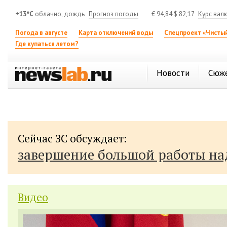
+13°C
облачно, дождь
Прогноз погоды
€
94,84
$
82,17
Курс вал
Погода в августе
Карта отключений воды
Спецпроект «Чистый
Где купаться летом?
Новости
Сюж
Сейчас ЗС обсуждает:
завершение большой работы н
Видео