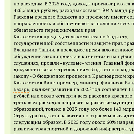
по расходам. В 2025 году доходы прогнозируются 
426,5 млрд рублей, расходы составят 504,9 млрд ру
Расходы краевого бюджета по-прежнему имеют со
направленность и обеспечивают выполнение всех 
обязательств перед жителями края.
Как отметил председатель комитета по бюджету,
государственной собственности и защите прав гра
Владимир Чащин
, в последнее время шло активное
обсуждение законопроекта в комитетах и на публи
слушаниях, прошли «нулевые» чтения. Главный фи
документ отвечает требованиям Бюджетного кодек
закону «О бюджетном процессе в Красноярском кра
Как отметил
Вице-премьер, министр финансов
Вла
Бахарь
, б
юджет развития на 2025 год составляет 1
рублей или около четверти всех расходов краевого
треть всех расходов направят на развитие муници
образований, только в 2025 году это более 140 млр
Структура бюджета развития по отраслям выгляди
следующим образом. В 2025 году около 60% направ
развитие транспортной и дорожной инфраструктур