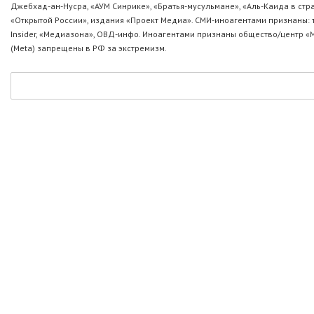
Джебхад-ан-Нусра, «АУМ Синрике», «Братья-мусульмане», «Аль-Каида в стр
«Открытой России», издания «Проект Медиа». СМИ-иноагентами признаны: т
Insider, «Медиазона», ОВД-инфо. Иноагентами признаны общество/центр «
(Metа) запрещены в РФ за экстремизм.