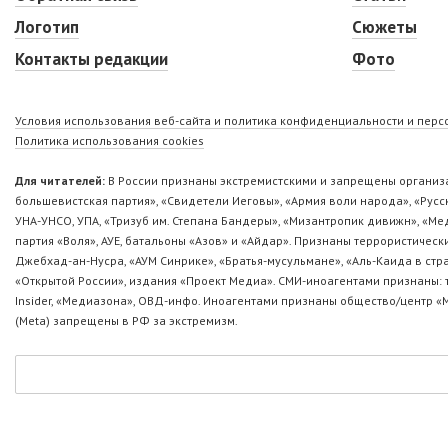
Логотип
Сюжеты
Контакты редакции
Фото
Условия использования веб-сайта и политика конфиденциальности и пер
Политика использования cookies
Для читателей:
В России признаны экстремистскими и запрещены организа
большевистская партия», «Свидетели Иеговы», «Армия воли народа», «Ру
УНА-УНСО, УПА, «Тризуб им. Степана Бандеры», «Мизантропик дивижн», «М
партия «Воля», АУЕ, батальоны «Азов» и «Айдар». Признаны террористическ
Джебхад-ан-Нусра, «АУМ Синрике», «Братья-мусульмане», «Аль-Каида в стр
«Открытой России», издания «Проект Медиа». СМИ-иноагентами признаны: т
Insider, «Медиазона», ОВД-инфо. Иноагентами признаны общество/центр «
(Metа) запрещены в РФ за экстремизм.