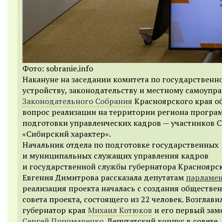
Фото: sobranie.info
Накануне на заседании комитета по государственн
устройству, законодательству и местному самоупр
Законодательного Собрания
Красноярского края о
вопрос реализации на территории региона прогр
подготовки управленческих кадров — участников 
«Сибирский характер».
Начальник отдела по подготовке государственных
и муниципальных служащих управления кадров
и государственной службы губернатора Красноярс
Евгения Димитрова рассказала депутатам
парламен
реализация проекта началась с создания обществе
совета проекта, состоящего из 22 человек. Возглави
губернатор края
Михаил Котюков
и его первый зам
Сергей Пономаренко
. Депутатский корпус в совете