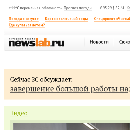
+11°C
переменная облачность
Прогноз погоды
€
95,29
$
82,61
К
Погода в августе
Карта отключений воды
Спецпроект «Чистый
Где купаться летом?
Новости
Сюж
Сейчас ЗС обсуждает:
завершение большой работы н
Видео