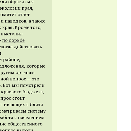
или обратиться
экологии края,
комитет отчет
и паводков, а также
 края. Кроме того,
 выступил
р
по борьбе
 могла действовать
я.
м районе,
едложения, которые
 другим органам
ной вопрос — это
. Вот мы псмотрели
 краевого бюджета,
опрос стоит
роживающих в близи
ссматриваем систему
работа с населением,
ение общественного
 вопрос выхода