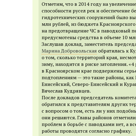
Отметим, что в 2014 году на увеличени
способности русел рек и обеспечение б
гидротехнических сооружений было вы
млн рублей, из бюджета Красноярского
на предотвращение ЧС в паводковый п
предусмотены средства в объеме 10 мл
Заслушав доклад, заместитель председ
Марина Добровольская
обратилась к К
о том, сколько территорий края, несм
зиму, находится в риске затопления. «4
в Красноярском крае подвержены сер
подтоплениям — это такие районы, как
Енисейский, Северо-Енисейский и Кура
Вячеслав Кудрявцев.
После докладов председатель комите
обратился к представителям других те
с вопросом о том, есть ли у них подоб
они решаются. Главы районов отметили,
проблем в борьбе с паводками нет, а в
работы проводятся согласно графику.