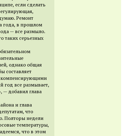
нципе, если сделать
 регулирующая,
 думаю. Ремонт
а года, в прошлом
вода — все размыло.
то таких серьезных
 обязательном
вительные
лей, однако общая
бы составляет
то компенсирующими
й год все размывает,
», — добавил глава
айона и глава
депутатам, что
о. Полторы недели
юсовые температуры,
адеемся, что в этом