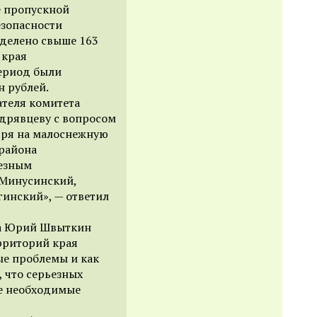
е пропускной
езопасности
делено свыше 163
 края
ериод были
н рублей.
ателя комитета
удрявцеву с вопросом
отря на малоснежную
 района
ьезным
 Минусинский,
гинский», — ответил
та Юрий Швыткин
рриторий края
ные проблемы и как
 что серьезных
се необходимые