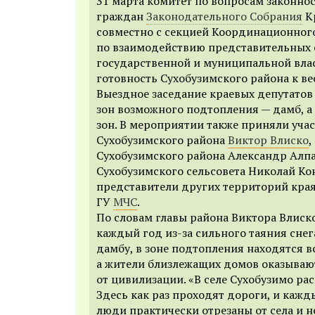
31 марта комитет по вопросам законно
граждан
Законодательного Собрания
Кр
совместно с секцией Координационног
по взаимодействию представительных 
государственной и муниципальной вла
готовность Сухобузимского района к в
Выездное заседание краевых депутатов 
зон возможного подтопления — дамб, 
зон. В мероприятии также приняли учас
Сухобузимского района
Виктор Влиско
,
Сухобузимского района Александр Алпа
Сухобузимского сельсовета Николай Кон
представители других территорий кра
ГУ
МЧС
.
По словам главы района Виктора Влиск
каждый год из-за сильного таяния сне
дамбу, в зоне подтопления находятся 
а жители близлежащих домов оказыва
от цивилизации. «В селе Сухобузимо р
Здесь как раз проходят дороги, и кажд
люди практически отрезаны от села и н