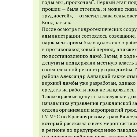
годы мы „проскочим“. Первый этап по
прошли — была оттепель, и можно сказат
трудностей», — отметил глава сельсове
Кондратьев.
После осмотра гидротехнических соор
администрации состоялось совещание,
парламентариям было доложено о рабо
в противопаводковый период, а также 
по восстановлению дамб. Затем, в ходе
депутаты поддержали местную власть 
о комплексной реконструкции дамбы. 
района Александр Алпацкий также отме
верхней дамбы уже разработан, однак
средств на работы пока не выделялось.
Также краевые депутаты заслушали док
начальника управления гражданской з
отдела организации мероприятий гра
ГУ МЧС по Красноярскому краю Вячесл
который рассказал о всех мероприятия
в регионе по предупреждению паводков
и о проверке районов края, которая бу