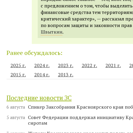
с предложением о том, чтобы выделит
финансовые средства тем территориям, 
критический характер», — рассказал пр
по вопросам защиты и законности пра
Швыткин
.
Ранее обсуждалось:
2025 г.
2024 г.
2023 г.
2022 г.
2021 г.
2
2015 г.
2014 г.
2013 г.
Последние новости ЗС
Спикер Заксобрания Красноярского края поб
6 августа
Совет Федерации поддержал инициативу Кр
5 августа
сиротам