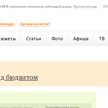
+21°C
переменная облачность, небольшой дождь
Прогноз погоды
€
9
й воздух»
Где купаться летом?
Сюжеты
Статьи
Фото
Афиша
ТВ
ад бюджетом
Заксобрание края