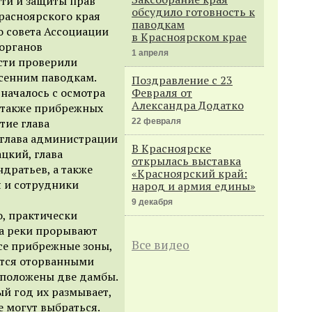
сти и защиты прав
обсудило готовность к
асноярского края
паводкам
о совета Ассоциации
в Красноярском крае
органов
1 апреля
сти проверили
есенним паводкам.
Поздравление с 23
началось с осмотра
Февраля от
Александра Додатко
а также прибрежных
тие глава
22 февраля
 глава администрации
В Красноярске
цкий, глава
открылась выставка
дратьев, а также
«Красноярский край:
я и сотрудники
народ и армия едины»
9 декабря
о, практически
га реки прорывают
Все видео
все прибрежные зоны,
ются оторванными
асположены две дамбы.
ый год их размывает,
е могут выбраться.