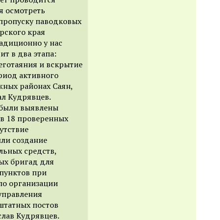
ся осмотреть
к пропуску паводковых
рского края
адиционно у нас
т в два этапа:
неготаяния и вскрытие
ериод активного
жных районах Саян,
ал Кудрявцев.
к были выявлены
 в 18 проверенных
утствие
или создание
льных средств,
ых бригад для
пунктов при
по организации
управления
штатных постов
слав Кудрявцев.