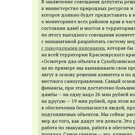
В заключение совещания депутаты реш
в министерство природных ресурсов и 
которое должно будет предоставить в 
о мониторинге всех районов края в част
состояния дамб и мостов в территориях
по итогу выездного совещания комитет
с инициативой разработать систему ме
с паводковыми явлениями
, которая бы
на всей территории Красноярского кра
«Осмотрев два объекта в Сухобузимско
на их примере мы вынашиваем свои пр
лягут в основу решения комитета и по
местного самоуправления. Самый основ
финансы, при этом достаточно большие
дамбы — на одну надо 26 млн рублей из
на другую — 19 млн рублей, при этом в
в обеспечении безопасности людей, п
подтопляемых объектов. Мы сейчас ра
мер до того, как дадут эти деньги. Это 
работа по эвакуации, работа в обеспеч
порядка. Самое главное — это, конечно,