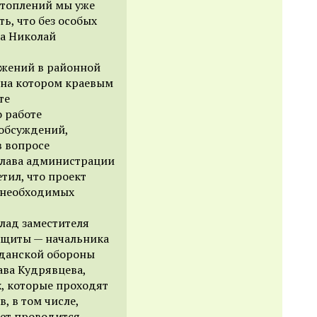
дтоплений мы уже
ь, что без особых
та Николай
ужений в районной
 на котором краевым
те
о работе
 обсуждений,
в вопросе
Глава администрации
тил, что проект
о необходимых
лад заместителя
ащиты — начальника
жданской обороны
ава Кудрявцева,
х, которые проходят
, в том числе,
дет проводится