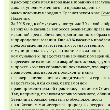
Красноярского края народные избранники заслуш
доклад уполномоченного по правам коренных
малочисленных народов в Красноярском крае
Семе
Пальчина
.
За 2015 год к обмудсмену поступило 70 жалоб и об
из них 60 % касались вопросов реализации
права н
исконной среды обитания, традиционного образа 
и природопользовании.
Еще
40 %
касались
пробле
предоставления качественных государственных
и муниципальных услуг, в том числе жилищно-
коммунальных, предоставление жилых помещений
переселение из ветхого и аварийного жилья, трудо
и прочее. «Анализ обращений показывает, что нар
прав коренных народов происходит в силу
несовершенствования законодательства и серьезн
недостатков, я бы сказал, безграмотной
правоприменительной практики», —
отметил Семен
Так, например, по словам уполномоченного, общи
Эвенкии выражают серьезную обеспокоенность
по действиям министерства природных ресурсов и
края, направленных на принудительное отторжени