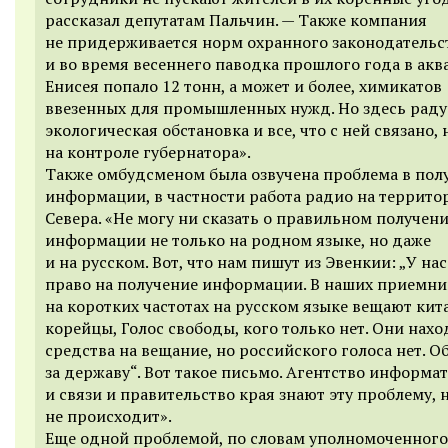
рассказал депутатам Пальчин. —
Т
акже компания
не придерживается норм охранного законодательс
и во время весеннего паводка прошлого года в ак
Енисе
я
попало 12 тонн, а может и более, химикатов
ввезенных для промышленных нужд.
Но здесь раду
экологическая обстановка и все, что с ней связано, 
на контроле губернатора
».
Т
акже омбудсменом была озвучена проблема в пол
информации, в частности работа радио на террито
Севера. «
Не могу ни сказать о правильном получен
информации не только на родном языке, но даже
и на русском. Вот, что нам пишут из Эвенкии: „У на
право на получение информации. В наших приемни
на коротких частотах на русском языке вещают кит
корейцы, Голос свободы, кого только нет. Они нахо
средства на вещание, но российского голоса нет. 
за державу“. Вот такое письмо. Агентство информа
и связи и правительство края знают эту проблему, 
не происходит
».
Еще одной проблемой, по словам уполномоченного