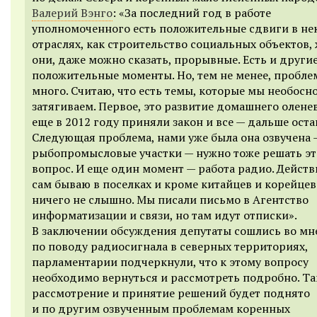
Валерий Вэнго
: «
За последний год в работе
уполномоченного есть положительные сдвиги в не
отраслях, как строительство социальных объектов,
они, даже можно сказать, прорывные. Есть и други
положительные моменты. Но, тем не менее, пробле
много. Считаю, что есть темы, которые мы необосн
затягиваем. Первое, это развитие домашнего олене
еще в 2012 году приняли закон и все — дальше оста
Следующая
проблема, нами уже была она озвучена 
рыбопромысловые участки
— нужно тоже решать эт
вопрос
.
И еще один момент — работа радио. Действ
сам бываю в поселках и кроме китайцев и корейце
ничего не слышно. Мы писали письмо в Агентство
информатизации и связи, но там идут отписки
».
В
заключении обсуждения депутаты сошлись во мн
по поводу радиосигнала в северных территориях,
парламентарии подчеркнули, что к этому вопросу
необходимо вернуться и рассмотреть подробно. Т
рассмотрение и принятие решений будет поднято
и по другим озвученным проблемам коренных