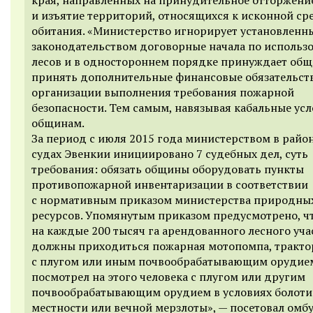
и изъятие территорий, относящихся к исконной ср
обитания. «Министерство игнорир
ует установленн
законодательством договорные начала по использ
лесов и в одностороннем порядке принуждает об
принять дополнительные финансовые обязательств
организации выполнения требования пожарной
безопасности. Тем самым, навязывая кабальные ус
общинам.
За период с июля 2015 года министерством в райо
судах Эвенкии инициировано 7 судебных дел, суть
требования: обязать общины оборудовать пункты
противопожарной инвентаризации в соответствии
с нормативным приказом министерства природны
ресурсов. Упомянутым приказом предусмотрено, ч
на каждые 200 тысяч га арендованного лесного уча
должны приходиться пожарная мотопомпа, тракто
с плугом или иным почвообрабатывающим орудием
посмотрел на этого человека с плугом или другим
почвообрабатывающим орудием в условиях болоти
местности или вечной мерзлоты
», —
посетовал омб