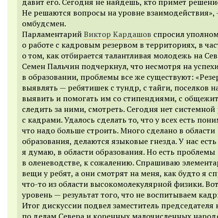
давит его. Сегодня не найдешь, кто примет решени
Не решаются вопросы на уровне взаимодействия
»,
омбудсмен.
Парламентарий
Виктор Кардашов
спросил уполно
о работе с кадровым резервом в территориях
,
в ча
о том, как отбирается талантливая молодежь на Сев
Семен Пальчин подчеркнул, что несмотря на успех
в образовании, проблемы все же существуют: «
Резе
выявлять — ребятишек с тундр, с тайги, поселков н
выявить и помогать им со стипендиями, с общежи
следить за ними, смотреть.
Сегодня нет системной
с кадрами. Удалось сделать то, что у всех
есть пони
что надо больше строить. Много сделано в области
образования, делаются языковые гнезда. У нас есть
я думаю, в области образования. Но есть проблемы
в оленеводстве, к сожалению. Спрашиваю элемент
вещи у ребят, а они смотрят на меня, как будто я с
что-то из области высокомолекулярной физики. Вот
уровень — результат того, что не воспитываем кад
И
тог дискуссии подвел заместитель председателя 
по делам Севера и коренных малочисленных народ