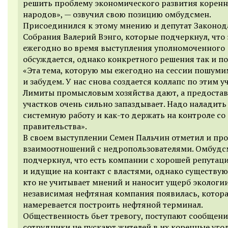
решить проблему экономического развития корен
народов
», — озвучил свою позицию омбудсмен.
Присоединился к этому мнению и депутат Законод
Собрания Валерий Вэнго, которые подчеркнул, что 
ежегодно во время выступления уполномоченного
обсуждается, однако конкретного решения так и по
«Эта т
ема, которую мы ежегодно на сессии пошуми
и забудем. У нас снова создается коллапс по этим у
Лимиты промысловым хозяйства дают, а предоста
участков очень сильно запаздывает.
Надо наладить
системную работу и как-то держать на контроле со
правительства
».
В своем выступлении Семен Пальчин отметил и пр
взаимоотношений с недропользователями. Омбудс
подчеркнул, что есть компании с хорошей репутац
и идущие на контакт с властями, однако существуют
кто не учитывает мнений и наносит ущерб экологии
независимая нефтяная компания появилась, котор
намеревается построить нефтяной терминал.
О
бщественность бьет тревогу, поступают сообщени
сотрудники не пускают жителей в их коренные уго