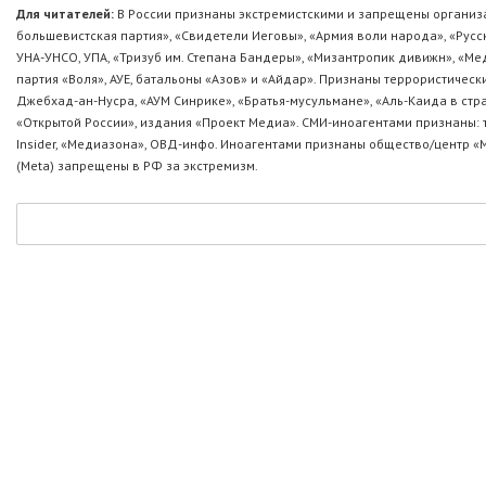
Для читателей:
В России признаны экстремистскими и запрещены организа
большевистская партия», «Свидетели Иеговы», «Армия воли народа», «Ру
УНА-УНСО, УПА, «Тризуб им. Степана Бандеры», «Мизантропик дивижн», «М
партия «Воля», АУЕ, батальоны «Азов» и «Айдар». Признаны террористическ
Джебхад-ан-Нусра, «АУМ Синрике», «Братья-мусульмане», «Аль-Каида в стр
«Открытой России», издания «Проект Медиа». СМИ-иноагентами признаны: т
Insider, «Медиазона», ОВД-инфо. Иноагентами признаны общество/центр «
(Metа) запрещены в РФ за экстремизм.