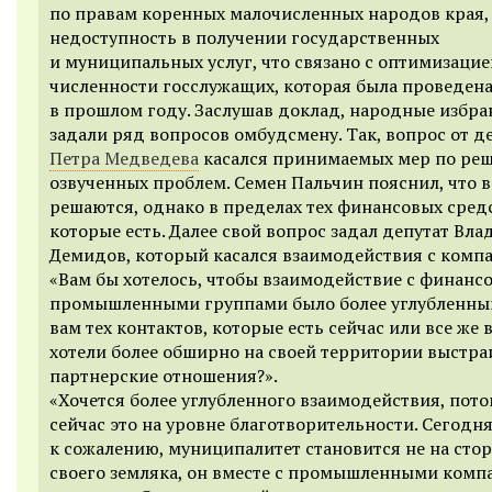
по правам коренных малочисленных народов края,
недоступность в получении государственных
и муниципальных услуг, что связано с оптимизацие
численности госслужащих, которая была проведен
в прошлом году. Заслушав доклад, народные избр
задали ряд вопросов омбудсмену. Так, вопрос от д
Петра Медведева
касался принимаемых мер по ре
озвученных проблем.
Семен Пальчин пояснил, что 
решаются, однако в пределах тех финансовых средс
которые есть. Далее свой вопрос задал депутат Вл
Демидов, который касался взаимодействия с комп
«Вам бы хотелось, чтобы взаимодействие с финанс
промышленными группами было более углубленным
вам тех контактов, которые есть сейчас или все же 
хотели более обширно на своей территории выстра
партнерские отношения?».
«
Хочется более углубленного взаимодействия, пото
сейчас это на уровне благотворительности. Сегодня
к сожалению, муниципалитет становится не на сто
своего земляка, он вместе с промышленными ком