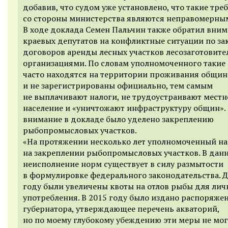
добавив, что судом уже установлено, что такие тре
со стороны министерства являются неправомерны
В
ходе доклада Семен Пальчин также обратил вни
краевых депутатов на конфликтные ситуации по з
договоров аренды лесных участков лесозаготовит
организациями. По словам уполномоченного такие
часто находятся на территории проживания общин
и не зарегистрированы официально, тем самым
не выплачивают налоги, не трудоустраивают местн
население и «уничтожают инфраструктуру общин».
внимание в докладе было уделено закреплению
рыбопромысловых участков.
«
На протяжении несколько лет уполномоченный на
на закреплении рыбопромысловых участков. В данн
неисполнение норм существует в силу размытости
в формулировке федерального законодательства. Да
году были увеличены квоты на отлов рыбы для лич
употребления. В 2015 году было издано распоряже
губернатора, утверждающее перечень акваторий,
но по моему глубокому убеждению эти меры не мог