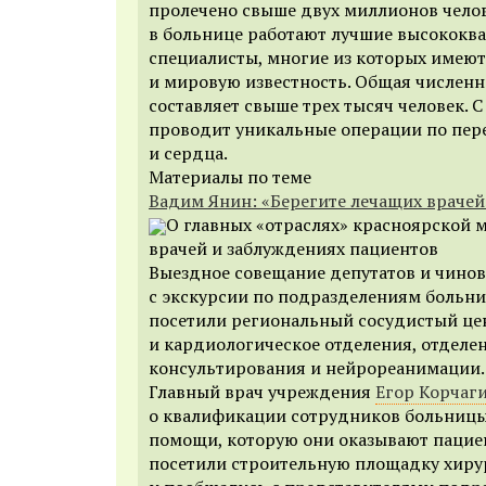
пролечено свыше двух миллионов челов
в больнице работают лучшие высокок
специалисты, многие из которых имею
и мировую известность. Общая численн
составляет свыше трех тысяч человек. С
проводит уникальные операции по пере
и сердца.
Материалы по теме
Вадим Янин: «Берегите лечащих врачей
О главных «отраслях» красноярской 
врачей и заблуждениях пациентов
Выездное совещание депутатов и чино
с экскурсии по подразделениям больниц
посетили региональный сосудистый це
и кардиологическое отделения, отделе
консультирования и нейрореанимации.
Главный врач учреждения
Егор Корчаг
о квалификации сотрудников больниц
помощи, которую они оказывают пациен
посетили строительную площадку хиру