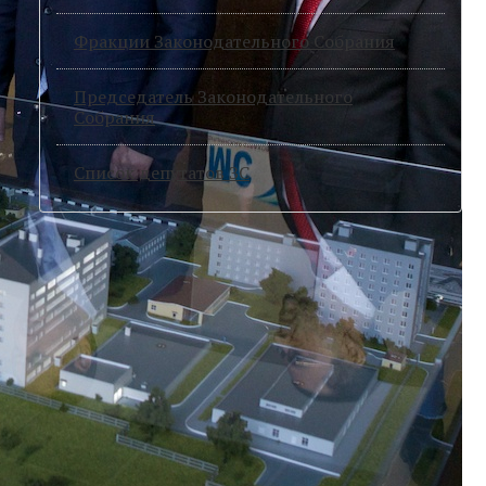
Фракции Законодательного Собрания
Председатель Законодательного
Cобрания
Список депутатов ЗС