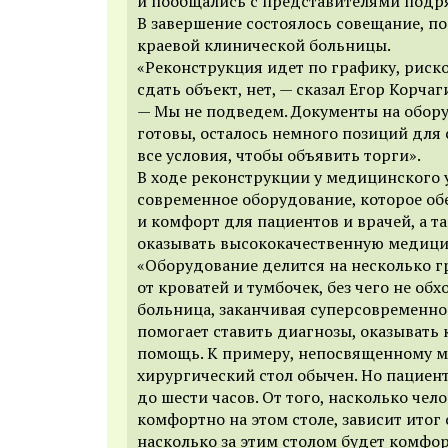
и пообщались с представителями подр
В завершение состоялось совещание, п
краевой клинической больницы.
«Реконструкция идет по графику, риско
сдать объект, нет, — сказал Егор Корчаг
— Мы не подведем. Документы на обор
готовы, осталось немного позиций для 
все условия, чтобы объявить торги».
В ходе реконструкции у медицинского
современное оборудование, которое об
и комфорт для пациентов и врачей, а т
оказывать высококачественную медиц
«Оборудование делится на несколько г
от кроватей и тумбочек, без чего не об
больница, заканчивая суперсовременно
помогает ставить диагнозы, оказывать
помощь. К примеру, непосвященному мо
хирургический стол обычен. Но пациен
до шести часов. От того, насколько чел
комфортно на этом столе, зависит итог 
насколько за этим столом будет комфор