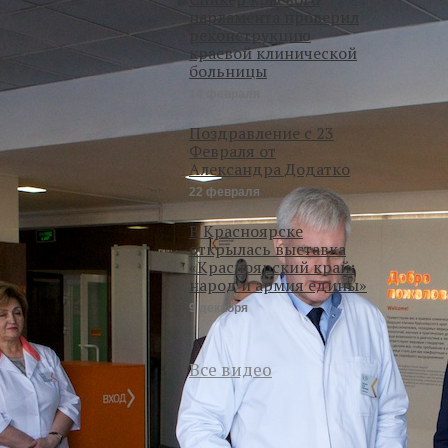
парламента проверил
реконструкцию
краевой клинической
больницы
14 февраля
Поздравление с 23
Февраля от
Александра Додатко
22 февраля
В Красноярске
открылась выставка
«Красноярский край:
народ и армия едины»
9 декабря
Все видео