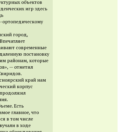
уктурных объектов
денческих игр здесь
щь
о-ортопедическому
ский город,
Впечатляет
аивают современные
удаленную постановку
шим районам, которые
ов», — отметил
Свиридов.
асноярский край нам
ческий корпус
— продолжил
ния.
ъеме. Есть
мое главное, что
ся в том числе
вучали в ходе
купка оборудования