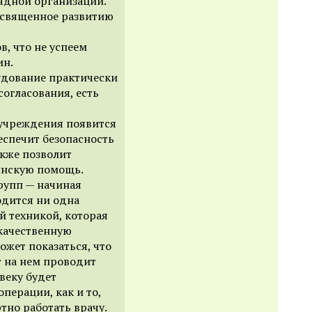
ядной организации.
освященное развитию
в, что не успеем
ин.
удование практически
согласования, есть
 учреждения появится
еспечит безопасность
акже позволит
инскую помощь.
рупп — начиная
ходится ни одна
й техникой, которая
 качественную
жет показаться, что
т на нем проводит
овеку будет
операции, как и то,
тно работать врачу.