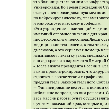
что больница стала одним из инфрастр
Универсиады. Во время проведения Сту
окажут специализированную медпомо
по нейрохирургическому, травматолог
и микрохирургическому профилям.
«Это учреждение — настоящий медицин
имеющий огромное значение для края. 
профессионализм персонала. Люди осв
медицинские технологии, в том числе 
диагнозов, а это серьезная помощь на
испытывают нехватку узких специалист
спикер краевого парламента Дмитрий 
«После визита президента России в Кр
важно проконтролировать, что хирурги
строится в соответствии с графиком, 
председатель Законодательного Собра
— Финансирование ведется в полном об
небольшие вопросы, но они решаемы. Са
весь массив работы будет осуществлять
с учетом пожеланий края, которые проз
встречи с президентом. Радует, что за