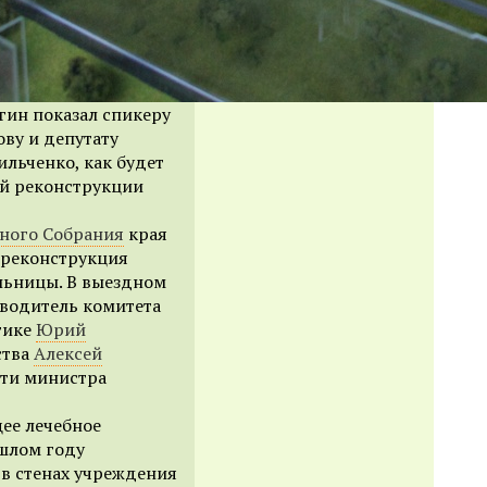
гин показал спикеру
ву и депутату
льченко, как будет
й реконструкции
ного Собрания
края
 реконструкция
льницы. В выездном
водитель комитета
тике
Юрий
ства
Алексей
ти министра
ее лечебное
ошлом году
я в стенах учреждения