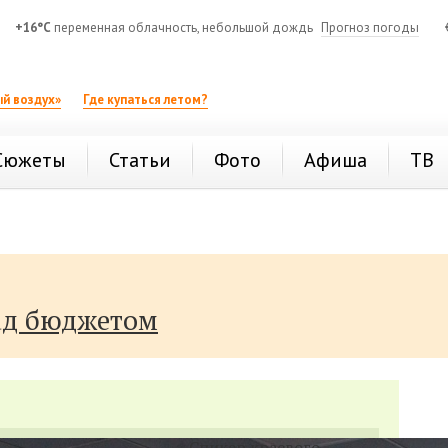
+16°C
переменная облачность, небольшой дождь
Прогноз погоды
й воздух»
Где купаться летом?
Сюжеты
Статьи
Фото
Афиша
ТВ
ад бюджетом
Спикер краевого