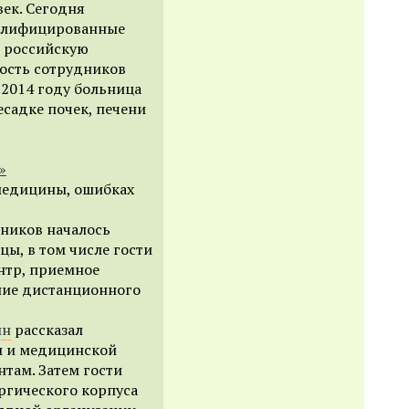
ек. Сегодня
валифицированные
т российскую
ость сотрудников
 2014 году больница
садке почек, печени
»
медицины, ошибках
вников началось
ы, в том числе гости
нтр, приемное
ние дистанционного
ин
рассказал
ы и медицинской
там. Затем гости
ргического корпуса