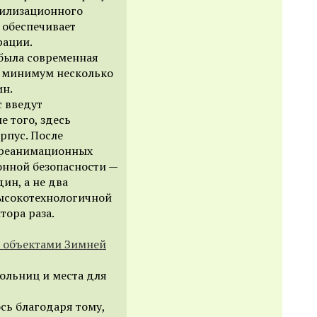
рилизационного
о обеспечивает
рации.
 была современная
ак минимум несколько
ин.
с введут
е того, здесь
рпус. После
 реанимационных
онной безопасности —
ин, а не два
высокотехнологичной
ора раза.
с объектами Зимней
ольниц и места для
сь благодаря тому,