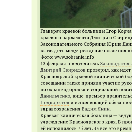
Главврач краевой больницы Егор Корча
краевого парламента Дмитрию Свиридо
Законодательного Собрания Юрию Дани
выглядеть медучреждение после полно
Фото: www.sobranie.info
13 февраля председатель
Законодатель
Дмитрий Свиридов
проверил, как идет
Красноярской краевой клинической бо
совещании также приняли участие
руко
по охране здоровья и социальной поли
Данильченко
,
вице-премьер правитель
Подкорытов
и исполняющий обязаннос
здравоохранения
Вадим Янин
.
Краевая клиническая больница — ведущ
учреждение Красноярского края. В пр
ей исполнилось 75 лет. За все это врем