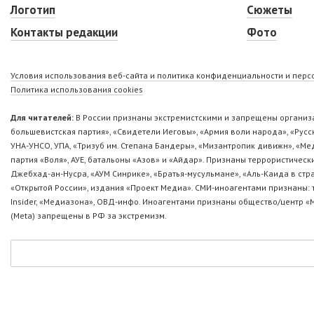
Логотип
Сюжеты
Контакты редакции
Фото
Условия использования веб-сайта и политика конфиденциальности и пер
Политика использования cookies
Для читателей:
В России признаны экстремистскими и запрещены организа
большевистская партия», «Свидетели Иеговы», «Армия воли народа», «Ру
УНА-УНСО, УПА, «Тризуб им. Степана Бандеры», «Мизантропик дивижн», «М
партия «Воля», АУЕ, батальоны «Азов» и «Айдар». Признаны террористическ
Джебхад-ан-Нусра, «АУМ Синрике», «Братья-мусульмане», «Аль-Каида в стр
«Открытой России», издания «Проект Медиа». СМИ-иноагентами признаны: т
Insider, «Медиазона», ОВД-инфо. Иноагентами признаны общество/центр «
(Metа) запрещены в РФ за экстремизм.