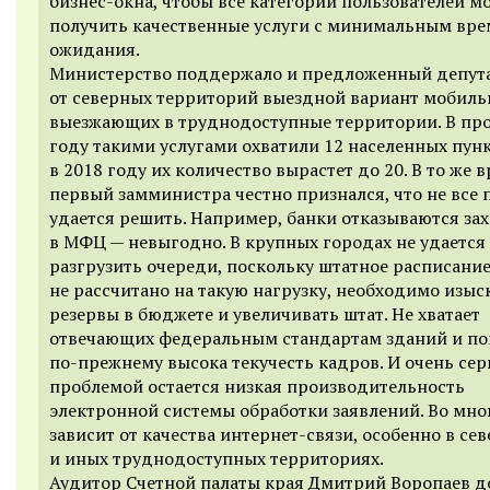
бизнес-окна, чтобы все категории пользователей м
получить качественные услуги с минимальным вр
ожидания.
Министерство поддержало и предложенный депут
от северных территорий выездной вариант мобил
выезжающих в труднодоступные территории. В п
году такими услугами охватили 12 населенных пунк
в 2018 году их количество вырастет до 20. В то же 
первый замминистра честно признался, что не все
удается решить. Например, банки отказываются за
в МФЦ — невыгодно. В крупных городах не удается
разгрузить очереди, поскольку штатное расписан
не рассчитано на такую нагрузку, необходимо изыс
резервы в бюджете и увеличивать штат. Не хватает
отвечающих федеральным стандартам зданий и п
по-прежнему высока текучесть кадров. И очень сер
проблемой остается низкая производительность
электронной системы обработки заявлений. Во мно
зависит от качества интернет-связи, особенно в се
и иных труднодоступных территориях.
Аудитор Счетной палаты края Дмитрий Воропаев 