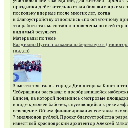
участвовавшие в заседании, для жителей городов т
праздники действительно стали большим ярким с
поскольку впервые после многих лет, когда
к благоустройству относились «по остаточному пр
эти работы так масштабно проведены по всей стран
видимый результат.
Материалы по теме
Владимир Путин похвалил набережную в Дивногор
(видео)
Заместитель главы города Дивногорска Константи
Чебурашкин рассказал о преобразившейся набереж
Енисея, на которой появились смотровые площадки
в виде крыльев бабочек, спускающийся к реке амфи
освещение. Объем финансирования составил около
7 миллионов рублей. Проект благоустройства разра
известный красноярский архитектор Алексей Мякот