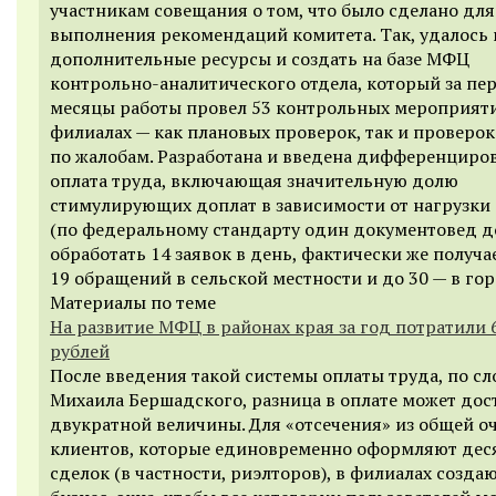
участникам совещания о том, что было сделано для
выполнения рекомендаций комитета. Так, удалось 
дополнительные ресурсы и создать на базе МФЦ
контрольно-аналитического отдела, который за пе
месяцы работы провел 53 контрольных мероприяти
филиалах — как плановых проверок, так и проверок
по жалобам. Разработана и введена дифференциро
оплата труда, включающая значительную долю
стимулирующих доплат в зависимости от нагрузки
(по федеральному стандарту один документовед 
обработать 14 заявок в день, фактически же получа
19 обращений в сельской местности и до 30 — в гор
Материалы по теме
На развитие МФЦ в районах края за год потратили 
рублей
После введения такой системы оплаты труда, по с
Михаила Бершадского, разница в оплате может дос
двукратной величины. Для «отсечения» из общей о
клиентов, которые единовременно оформляют дес
сделок (в частности, риэлторов), в филиалах созда