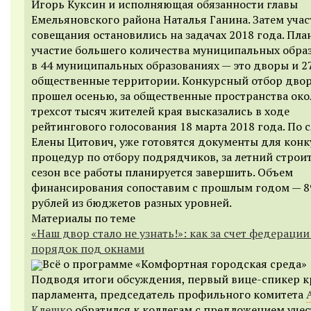
Игорь Куксин и исполняющая обязанности главы
Емельяновского района Наталья Ганина. Затем уча
совещания остановились на задачах 2018 года. Пла
участие большего количества муниципальных обра
в 44 муниципальных образованиях — это дворы и 2
общественные территории. Конкурсный отбор двор
прошел осенью, за общественные пространства око
трехсот тысяч жителей края высказались в ходе
рейтингового голосования 18 марта 2018 года. По 
Елены Цитович, уже готовятся документы для кон
процедур по отбору подрядчиков, за летний строи
сезон все работы планируется завершить. Объем
финансирования сопоставим с прошлым годом — 8
рублей из бюджетов разных уровней.
Материалы по теме
«Наш двор стало не узнать!»: как за счет федерации
порядок под окнами
Всё о программе «Комфортная городская среда»
Подводя итоги обсуждения, первый вице-спикер к
парламента, председатель профильного комитета
Клешко
обратился к коллегам с предложением учес