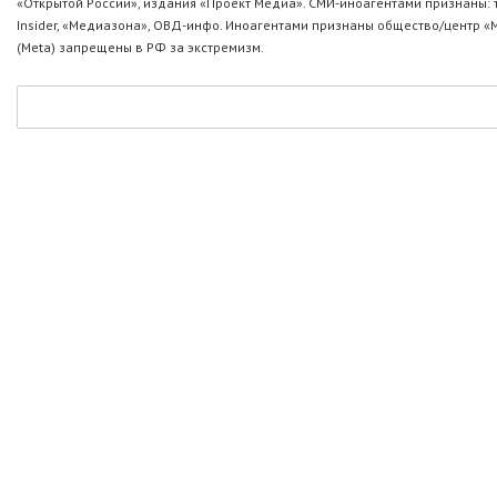
«Открытой России», издания «Проект Медиа». СМИ-иноагентами признаны: т
Insider, «Медиазона», ОВД-инфо. Иноагентами признаны общество/центр «
(Metа) запрещены в РФ за экстремизм.