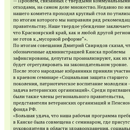
— Проблем, связанных с твердыми коммунальным
отходами, на самом деле множество. Недавно по и
нашего комитета проходил круглый стол по утилиз
по итогам которого мы направили ряд рекоменда
правительству. Наше твердое убеждение заключаетс
что Красноярский край, как и любой другой регион
не готов к „мусорной реформе“».
По итогам совещания Дмитрий Свиридов сказал, ч
обозначенные администрацией Канска проблемы
зафиксированы, депутаты проанализируют, как их
будет отрегулировать на законодательном уровне.
После этого народные избранники приняли участи
в краевом семинаре «Социальная защита старшего
поколения, патриотическое воспитание молодежи 
задача ветеранских организаций». Среди приглаш
были также члены регионального правительства,
представители ветеранских организаций и Пенсио
фонда РФ.
«Большая удача, что наша рабочая программа пре
в Канске была совмещена с семинаром, где присут
руководители в области здравоохранения, социаль