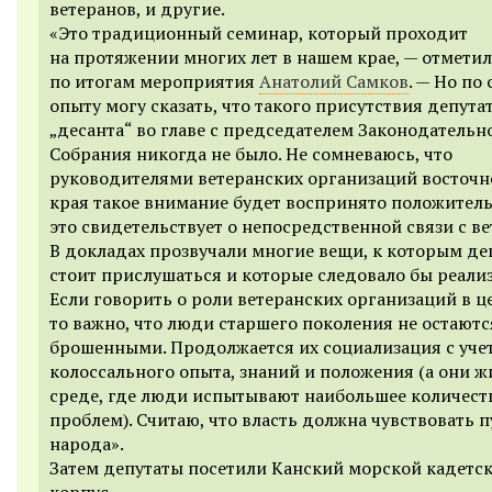
ветеранов, и другие.
«Это традиционный семинар, который проходит
на протяжении многих лет в нашем крае, — отметил
по итогам мероприятия
Анатолий Самков
. — Но по
опыту могу сказать, что такого присутствия депута
„десанта“ во главе с председателем Законодательн
Собрания никогда не было. Не сомневаюсь, что
руководителями ветеранских организаций восточн
края такое внимание будет воспринято положитель
это свидетельствует о непосредственной связи с в
В докладах прозвучали многие вещи, к которым де
стоит прислушаться и которые следовало бы реализ
Если говорить о роли ветеранских организаций в ц
то важно, что люди старшего поколения не остаютс
брошенными. Продолжается их социализация с уче
колоссального опыта, знаний и положения (а они ж
среде, где люди испытывают наибольшее количест
проблем). Считаю, что власть должна чувствовать п
народа».
Затем депутаты посетили Канский морской кадетс
корпус.