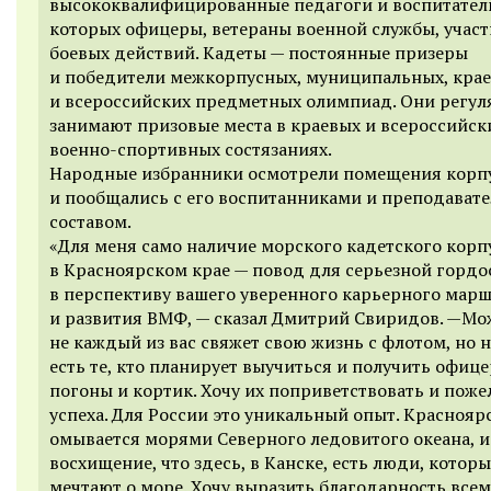
высококвалифицированные педагоги и воспитател
которых офицеры, ветераны военной службы, учас
боевых действий. Кадеты — постоянные призеры
и победители межкорпусных, муниципальных, кра
и всероссийских предметных олимпиад. Они регул
занимают призовые места в краевых и всероссийск
военно-спортивных состязаниях.
Народные избранники осмотрели помещения корп
и пообщались с его воспитанниками и преподават
составом.
«Для меня само наличие морского кадетского корп
в Красноярском крае — повод для серьезной гордо
в перспективу вашего уверенного карьерного мар
и развития ВМФ, — сказал Дмитрий Свиридов. —Мо
не каждый из вас свяжет свою жизнь с флотом, но 
есть те, кто планирует выучиться и получить офиц
погоны и кортик. Хочу их поприветствовать и поже
успеха. Для России это уникальный опыт. Краснояр
омывается морями Северного ледовитого океана, и
восхищение, что здесь, в Канске, есть люди, которы
мечтают о море. Хочу выразить благодарность всем