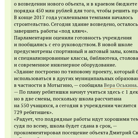
о возведении нового объекта, и в
краевом бюджете
порядка 450 млн рублей для того, чтобы решить пр
В конце 2017 года усиленными темпами началось
строительство. Сегодня здание возведено, осталось
завершить работы «под ключ».
Парламентарии оценили готовность учреждения
и пообщались с его руководством. В новой школе
предусмотрены спортивный и актовый залы, комп
и специализированные классы, библиотека, столов
и современное инженерное оборудование.
«Здание построено по типовому проекту, который 
использоваться в других муниципальных образова
в частности в Мотыгино, — сообщила
Вера Оськина
.
— По плану ребятишки начнут учиться здесь с 1 дек
но в две смены, поскольку школа рассчитана
на 550 учащихся, а сегодня в учреждении числится
729 ребятишек».
«Радует, что подрядные работы идут хорошими те
судя по всему, школа будет сдана в срок, —
прокомментировал посещение объекта Дмитрий С