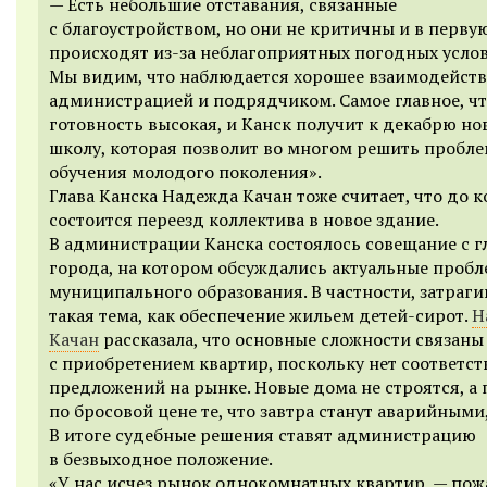
— Есть небольшие отставания, связанные
с благоустройством, но они не критичны и в перву
происходят из-за неблагоприятных погодных услов
Мы видим, что наблюдается хорошее взаимодейст
администрацией и подрядчиком. Самое главное, ч
готовность высокая, и Канск получит к декабрю но
школу, которая позволит во многом решить пробле
обучения молодого поколения».
Глава Канска Надежда Качан тоже считает, что до к
состоится переезд коллектива в новое здание.
В администрации Канска состоялось совещание с г
города, на котором обсуждались актуальные проб
муниципального образования. В частности, затраги
такая тема, как обеспечение жильем детей-сирот.
Н
Качан
рассказала, что основные сложности связаны
с приобретением квартир, поскольку нет соответс
предложений на рынке. Новые дома не строятся, а 
по бросовой цене те, что завтра станут аварийными,
В итоге судебные решения ставят администрацию
в безвыходное положение.
«У нас исчез рынок однокомнатных квартир, — пож