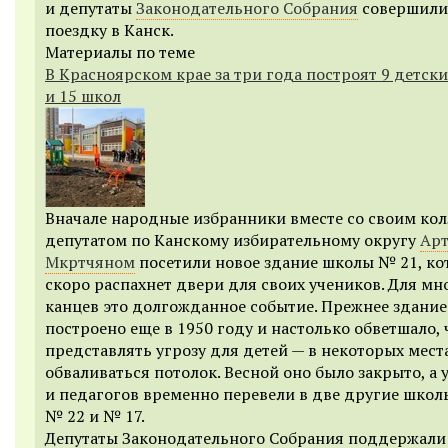
и депутаты
Законодательного Собрания
совершили
поездку в Канск.
Материалы по теме
В Красноярском крае за три года построят 9 детски
и 15 школ
Вначале народные избранники вместе со своим кол
депутатом по Канскому избирательному округу
Ар
Мкртчяном
посетили новое здание школы № 21, ко
скоро распахнет двери для своих учеников. Для мн
канцев это долгожданное событие. Прежнее здание
построено еще в 1950 году и настолько обветшало, 
представлять угрозу для детей — в некоторых мест
обваливаться потолок. Весной оно было закрыто, а 
и педагогов временно перевели в две другие школ
№ 22 и № 17.
Депутаты Законодательного Собрания поддержали