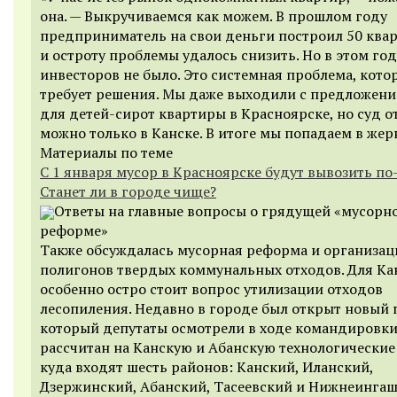
она. — Выкручиваемся как можем. В прошлом году
предприниматель на свои деньги построил 50 квар
и остроту проблемы удалось снизить. Но в этом год
инвесторов не было. Это системная проблема, кото
требует решения. Мы даже выходили с предложени
для детей-сирот квартиры в Красноярске, но суд о
можно только в Канске. В итоге мы попадаем в жер
Материалы по теме
С 1 января мусор в Красноярске будут вывозить по
Станет ли в городе чище?
Ответы на главные вопросы о грядущей «мусорн
реформе»
Также обсуждалась мусорная реформа и организац
полигонов твердых коммунальных отходов. Для Ка
особенно остро стоит вопрос утилизации отходов
лесопиления. Недавно в городе был открыт новый 
который депутаты осмотрели в ходе командировки
рассчитан на Канскую и Абанскую технологические
куда входят шесть районов: Канский, Иланский,
Дзержинский, Абанский, Тасеевский и Нижнеингаш