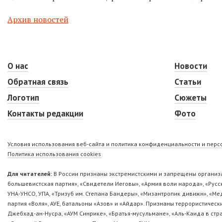
Архив новостей
О нас
Новости
Обратная связь
Статьи
Логотип
Сюжеты
Контакты редакции
Фото
Условия использования веб-сайта и политика конфиденциальности и пер
Политика использования cookies
Для читателей:
В России признаны экстремистскими и запрещены организа
большевистская партия», «Свидетели Иеговы», «Армия воли народа», «Ру
УНА-УНСО, УПА, «Тризуб им. Степана Бандеры», «Мизантропик дивижн», «М
партия «Воля», АУЕ, батальоны «Азов» и «Айдар». Признаны террористическ
Джебхад-ан-Нусра, «АУМ Синрике», «Братья-мусульмане», «Аль-Каида в стр