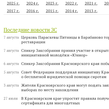
2025 г.
2024 г.
2023 г.
2022 г.
2021 г.
20
2017 г.
2016 г.
2015 г.
2014 г.
2013 г.
Последние новости ЗС
Церковь Параскевы Пятницы в Барабаново то
7 августа
реставрации
Спикер Заксобрания принял участие в откры
7 августа
инициативной молодёжи «Юниор»
Спикер Заксобрания Красноярского края поб
6 августа
Совет Федерации поддержал инициативу Кра
5 августа
о бесплатной юридической помощи сиротам
Жители Красноярского края могут подать зая
3 августа
выборах по месту нахождения
В Красноярском крае упростят правила получ
27 июля
сертификата для многодетных