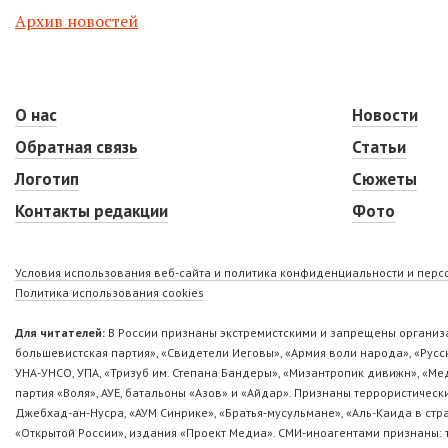
Архив новостей
О нас
Новости
Обратная связь
Статьи
Логотип
Сюжеты
Контакты редакции
Фото
Условия использования веб-сайта и политика конфиденциальности и пер
Политика использования cookies
Для читателей:
В России признаны экстремистскими и запрещены организа
большевистская партия», «Свидетели Иеговы», «Армия воли народа», «Ру
УНА-УНСО, УПА, «Тризуб им. Степана Бандеры», «Мизантропик дивижн», «М
партия «Воля», АУЕ, батальоны «Азов» и «Айдар». Признаны террористическ
Джебхад-ан-Нусра, «АУМ Синрике», «Братья-мусульмане», «Аль-Каида в стр
«Открытой России», издания «Проект Медиа». СМИ-иноагентами признаны: т