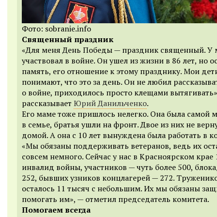
Фото: sobranie.info
Священный праздник
«Для меня День Победы — праздник священный. У 
участвовал в войне. Он ушел из жизни в 86 лет, но о
память, его отношение к этому празднику. Мои дет
понимают, что это за день. Он не любил рассказыва
о войне, приходилось просто клещами вытягивать»
рассказывает
Юрий Данильченко
.
Его маме тоже пришлось нелегко. Она была самой 
в семье, братья ушли на фронт. Двое из них не верн
домой. А она с 10 лет вынуждена была работать в ко
«Мы обязаны поддерживать ветеранов, ведь их ост
совсем немного. Сейчас у нас в Красноярском крае 
инвалид войны, участников — чуть более 500, блок
252, бывших узников концлагерей — 272. Труженик
осталось 11 тысяч с небольшим. Их мы обязаны за
помогать им», — отметил председатель комитета.
Помогаем всегда