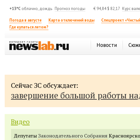
+13°C
облачно, дождь
Прогноз погоды
€
94,84
$
82,17
Курс вал
Погода в августе
Карта отключений воды
Спецпроект «Чистый
Где купаться летом?
Новости
Сюж
Сейчас ЗС обсуждает:
завершение большой работы н
Видео
Депутаты
Законодательного Собрания
Красноярско