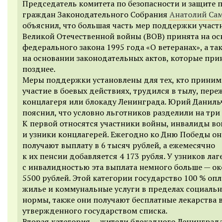
Председатель комитета
по безопасности и защите 
граждан Законодательного Собрания
Анатолий Са
объяснил, что большая часть мер поддержки участ
Великой Отечественной войны (ВОВ) принята на о
федерального закона 1995 года «О ветеранах», а та
на основании законодательных актов, которые пр
позднее.
Меры поддержки установлены для тех, кто приним
участие в боевых действиях, трудился в тылу, пере
концлагеря или блокаду Ленинграда. Юрий Даниль
пояснил, что условно льготников разделили на три
К первой относятся участники войны, инвалиды в
и узники концлагерей. Ежегодно ко Дню Победы о
получают выплату в 6 тысяч рублей, а ежемесячно
к их пенсии добавляется 4 173 рубля. У узников лаг
с инвалидностью эта выплата немного больше — ок
5500 рублей. Этой категории государство 100 % оп
жилье и коммунальные услуги в пределах социаль
нормы, также они получают бесплатные лекарства 
утвержденного государством списка.
Вторая категория — жители блокадного Ленинграда