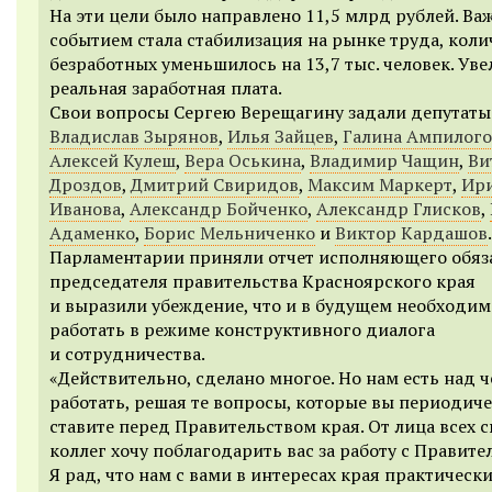
На эти цели было направлено 11,5 млрд рублей. В
событием стала стабилизация на рынке труда, коли
безработных уменьшилось на 13,7 тыс. человек. Ув
реальная заработная плата.
Свои вопросы Сергею Верещагину задали депутаты
Владислав Зырянов
,
Илья Зайцев
,
Галина Ампилого
Алексей Кулеш
,
Вера Оськина
,
Владимир Чащин
,
Ви
Дроздов
,
Дмитрий Свиридов
,
Максим Маркерт
,
Ир
Иванова
,
Александр Бойченко
,
Александр Глисков
,
Адаменко
,
Борис Мельниченко
и
Виктор Кардашов
.
Парламентарии приняли отчет исполняющего обяз
председателя правительства Красноярского края
и выразили убеждение, что и в будущем необходим
работать в режиме конструктивного диалога
и сотрудничества.
«Действительно, сделано многое. Но нам есть над 
работать, решая те вопросы, которые вы периодич
ставите перед Правительством края. От лица всех 
коллег хочу поблагодарить вас за работу с Правите
Я рад, что нам с вами в интересах края практически