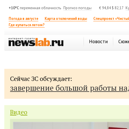
+10°C
переменная облачность
Прогноз погоды
€
94,84
$
82,17
К
Погода в августе
Карта отключений воды
Спецпроект «Чистый
Где купаться летом?
Новости
Сюж
Сейчас ЗС обсуждает:
завершение большой работы н
Видео