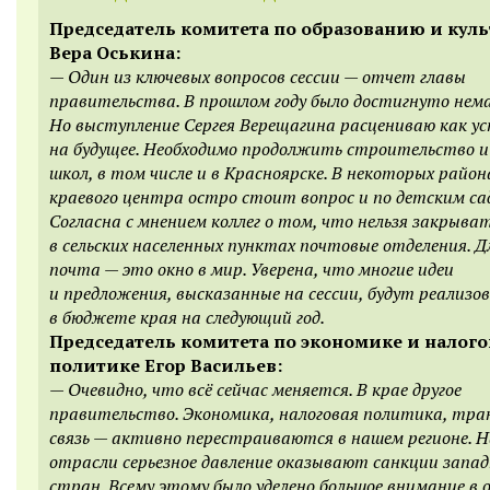
Председатель комитета по образованию и куль
Вера Оськина:
—
Один из ключевых вопросов сессии — отчет главы
правительства. В прошлом году было достигнуто нема
Но выступление Сергея Верещагина расцениваю как у
на будущее. Необходимо продолжить строительство 
школ, в том числе и в Красноярске. В некоторых район
краевого центра остро стоит вопрос и по детским са
Согласна с мнением коллег о том, что нельзя закрыва
в сельских населенных пунктах почтовые отделения. Д
почта — это окно в мир. Уверена, что многие идеи
и предложения, высказанные на сессии, будут реализо
в бюджете края на следующий год.
Председатель комитета по экономике и налог
политике Егор Васильев:
—
Очевидно, что всё сейчас меняется. В крае другое
правительство. Экономика, налоговая политика, тра
связь — активно перестраиваются в нашем регионе. 
отрасли серьезное давление оказывают санкции запа
стран. Всему этому было уделено большое внимание в о