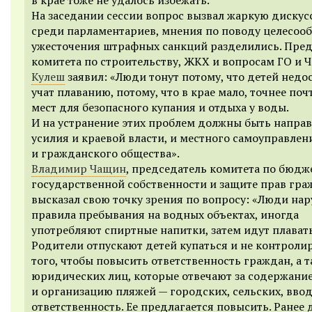
На заседании сессии вопрос вызвал жаркую диску
среди парламентариев, мнения по поводу целесоо
ужесточения штрафных санкций разделились. Пред
комитета по строительству, ЖКХ и вопросам ГО и 
Кулеш
заявил: «Люди тонут потому, что детей недо
учат плаванию, потому, что в крае мало, точнее поч
мест для безопасного купания и отдыха у воды.
И на устранение этих проблем должны быть напра
усилия и краевой власти, и местного самоуправлен
и гражданского общества».
Владимир Чащин
, председатель комитета по бюдже
государственной собственности и защите прав гра
высказал свою точку зрения по вопросу: «Люди на
правила пребывания на водных объектах, иногда
употребляют спиртные напитки, затем идут плавать
Родители отпускают детей купаться и не контроли
того, чтобы повысить ответственность граждан, а 
юридических лиц, которые отвечают за содержани
и организацию пляжей — городских, сельских, вво
ответственность. Ее предлагается повысить. Ранее 