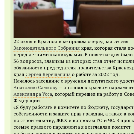
22 июня в Красноярске прошла очередная сессия
Законодательного Собрания
края, которая стала п
перед летними «каникулами». В повестке дня было
36 вопросов, главным из которых стал отчет испо
обязанности председателя правительства Красноя
края
Сергея Верещагина
о работе за 2022 год.
Началось заседание с вручения депутатского удос
Анатолию Самкову
— он занял в краевом парламент
Александра Усса
, который перешел на работу в Сов
Федерации.
«Я буду работать в комитете по бюджету, государс
собственности и защите прав граждан, а также в к
по строительству, ЖКХ и вопросам ГО и ЧС. В про
созыве краевого парламента я возглавлял комитет
по безопасности и защите прав граждан, сегодня ег