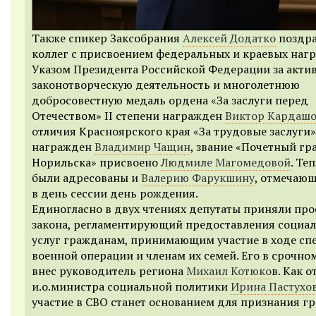
Также спикер Заксобрания
Алексей Додатко
поздр
коллег с присвоением федеральных и краевых нагр
Указом Президента Российской Федерации за акти
законотворческую деятельность и многолетнюю
добросовестную медаль ордена «За заслуги перед
Отечеством» II степени награжден
Виктор Кардаш
отличия Красноярского края «За трудовые заслуги»
награжден
Владимир Чащин
, звание «Почетный г
Норильска» присвоено
Людмиле Магомедовой
. Те
были адресованы и
Валерию Фарукшину
, отмечаю
в день сессии день рождения.
Единогласно в двух чтениях депутаты приняли про
закона, регламентирующий предоставления социа
услуг гражданам, принимающим участие в ходе сп
военной операции и членам их семей. Его в срочно
внес руководитель региона
Михаил Котюко
в. Как 
и.о.министра социальной политики
Ирина Пастухо
участие в СВО станет основанием для признания г