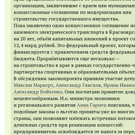
организации, заключившие с краем или муниципал
концессионные соглашения по модернизации или
строительству государственного имущества.
Пока заключено одно концессионное соглашение на
наземного электрического транспорта в Красноярс
на 20 лет, объём капитальных вложений в проект с
12,4 млрд рублей. Это федеральный проект, котор
финансируется с привлечением средств федеральн
бюджета. Прорабатываются еще несколько —
на строительство в крае в рамках государственно-
партнерства спортивных и образовательных объект
В обсуждении законопроекта приняли участие деп
Максим Маркерт
,
Александр Глисков
,
Ирина Ивано
Александр Бойченко
. Они посчитали принятие док
нецелесообразным. И.о. министра экономики
и регионального развития
Анна Гарнец
пояснила, ч
подобные законы о льготах приняты уже во многих
страны, они позволяют избежать встречных потоко
денежных средств при реализации концессий:
предприниматель освобождается от налога за пер