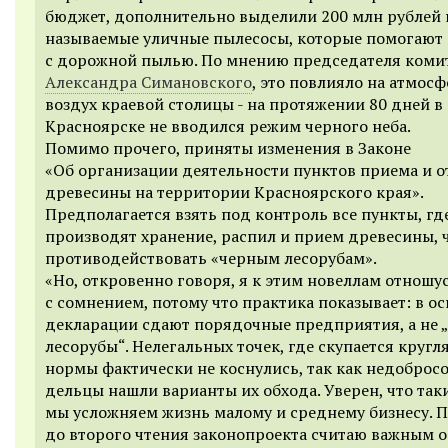
бюджет, дополнительно выделили 200 млн рублей 
называемые уличные пылесосы, которые помогают 
с дорожной пылью. По мнению председателя коми
Александра Симановского
, это повлияло на атмос
воздух краевой столицы - на протяжении 80 дней в
Красноярске не вводился режим черного неба.
Помимо прочего, приняты изменения в Законе
«Об организации деятельности пунктов приема и о
древесины на территории Красноярского края».
Предполагается взять под контроль все пункты, гд
производят хранение, распил и прием древесины, 
противодействовать «черным лесорубам».
«Но, откровенно говоря, я к этим новеллам отношу
с сомнением, потому что практика показывает: в о
декларации сдают порядочные предприятия, а не 
лесорубы“. Нелегальных точек, где скупается кругл
нормы фактически не коснулись, так как недоброс
дельцы нашли варианты их обхода. Уверен, что так
мы усложняем жизнь малому и среднему бизнесу. 
до второго чтения законопроекта считаю важным 