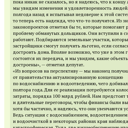
пока никак не сказалось, но я надеюсь, что к концу 
мы увидим изменения и удовлетворенность людей.
полгода назад я испытывал недоверие к этой систе
то теперь есть надежда, что что-то получится. Из з
законопроектов отметил бы те, которые помогают 
проблему обманутых дольщиков. Они вступили в си
работают. Подбираются земельные участки, которы
застройщики смогут получить льготно, если соглас
достроить дома. Вполне возможно, что уже в этом 
состоится их передача, и мы увидим, какие объект
достроены», — отметил депутат.
«Из вопросов на перспективу — мы наконец получи
от правительства актуализированную концепцию
по водоснабжению и водоотведению, чего добивал
полтора года. Для ее реализации потребуются коло
затраты, порядка 100 млрд рублей. Нам предстоят
и длительные переговоры, чтобы финансы были в
хотя бы частично, и надеюсь, что они увенчаются у
Ведь ситуация с водоснабжением, водоотведением
и водоочисткой в некоторых районах края наблюда
катастрофическая. Туда, где жизнеобеспечению что