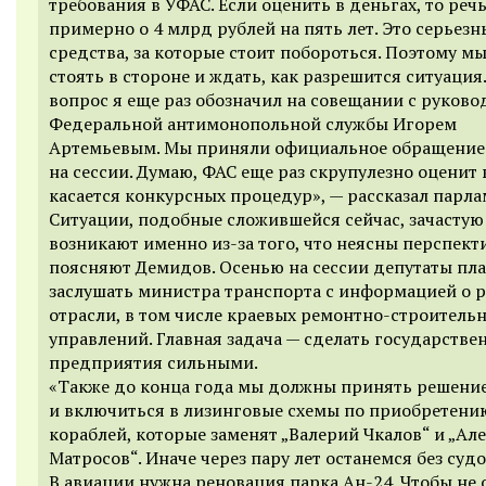
требования в УФАС. Если оценить в деньгах, то реч
примерно о 4 млрд рублей на пять лет. Это серьезн
средства, за которые стоит побороться. Поэтому м
стоять в стороне и ждать, как разрешится ситуация.
вопрос я еще раз обозначил на совещании с руков
Федеральной антимонопольной службы Игорем
Артемьевым. Мы приняли официальное обращение
на сессии. Думаю, ФАС еще раз скрупулезно оценит в
касается конкурсных процедур», — рассказал парл
Ситуации, подобные сложившейся сейчас, зачастую
возникают именно из-за того, что неясны перспект
поясняют Демидов. Осенью на сессии депутаты пл
заслушать министра транспорта с информацией о 
отрасли, в том числе краевых ремонтно-строитель
управлений. Главная задача — сделать государстве
предприятия сильными.
«Также до конца года мы должны принять решени
и включиться в лизинговые схемы по приобретени
кораблей, которые заменят „Валерий Чкалов“ и „Ал
Матросов“. Иначе через пару лет останемся без судо
В авиации нужна реновация парка Ан-24. Чтобы не 