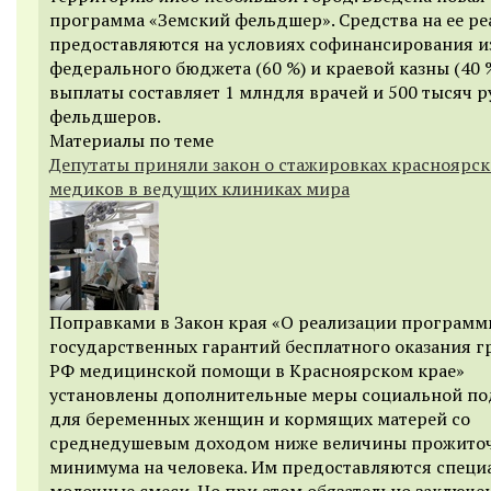
программа «Земский фельдшер». Средства на ее р
предоставляются на условиях софинансирования и
федерального бюджета (60 %) и краевой казны (40 %
выплаты составляет 1 млндля врачей и 500 тысяч р
фельдшеров.
Материалы по теме
Депутаты приняли закон о стажировках красноярск
медиков в ведущих клиниках мира
Поправками в Закон края «О реализации програм
государственных гарантий бесплатного оказания 
РФ медицинской помощи в Красноярском крае»
установлены дополнительные меры социальной п
для беременных женщин и кормящих матерей со
среднедушевым доходом ниже величины прожито
минимума на человека. Им предоставляются специ
молочные смеси. Но при этом обязательно заключе