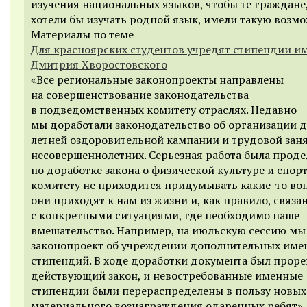
изучения национальных языков, чтобы те граждане
хотели бы изучать родной язык, имели такую возмо
Материалы по теме
Для красноярских студентов учредят стипендии и
Дмитрия Хворостовского
«Все региональные законопроекты направлены
на совершенствование законодательства
в подведомственных комитету отраслях. Недавно
мы доработали законодательство об организации 
летней оздоровительной кампании и трудовой зан
несовершеннолетних. Серьезная работа была проде
по доработке закона о физической культуре и спор
комитету не приходится придумывать какие-то во
они приходят к нам из жизни и, как правило, связа
с конкретными ситуациями, где необходимо наше
вмешательство. Например, на июльскую сессию мы
законопроект об учреждении дополнительных име
стипендий. В ходе доработки документа был проре
действующий закон, и невостребованные именные
стипендии были перераспределены в пользу новых
материального вознаграждения одаренных ребят»,