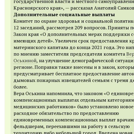
государственной власти и местного самоуправлен
Красноярского края», — рассказал Анатолий Самко
Дополнительные социальные выплаты
Комитет по охране здоровья и социальной политик
12 заседаний, рассмотрел 209 вопросов. Приняты п
Закон края «О дополнительных мерах поддержки с
имеющих детей». Увеличен срок предоставления к
материнского капитала до конца 2021 года. Это на
по мнению заместителя председателя комитета
Ве
Оськиной
, на улучшение демографической ситуаци
регионе. Поправки также внесены и в закон, котор
предусматривает бесплатное предоставление авт
дымовых пожарных извещателей семьям с тремя д
более.
Вера Оськина напомнила, что законом «О единовр
компенсационных выплатах отдельным категория
медицинских работников» было установлено новое
расходное обязательство по предоставлению
единовременных компенсационных выплат врачам
фельдшерам, переехавшими на работу в сельскую
территорию либо небольшой город. Введена новая