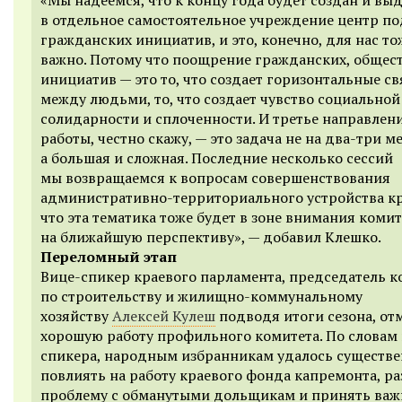
в отдельное самостоятельное учреждение центр п
гражданских инициатив, и это, конечно, для нас то
важно. Потому что поощрение гражданских, общес
инициатив — это то, что создает горизонтальные св
между людьми, то, что создает чувство социальной
солидарности и сплоченности. И третье направлен
работы, честно скажу, — это задача не на два-три м
а большая и сложная. Последние несколько сессий
мы возвращаемся к вопросам совершенствования
административно-территориального устройства кр
что эта тематика тоже будет в зоне внимания комит
на ближайшую перспективу», — добавил Клешко.
Переломный этап
Вице-спикер краевого парламента, председатель к
по строительству и жилищно-коммунальному
хозяйству
Алексей Кулеш
подводя итоги сезона, от
хорошую работу профильного комитета. По словам
спикера, народным избранникам удалось существ
повлиять на работу краевого фонда капремонта, р
проблему с обманутыми дольщикам и принять ва