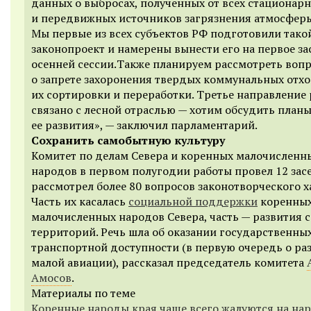
данных о выбросах, полученных от всех стационар
и передвижных источников загрязнения атмосферы
Мы первые из всех субъектов РФ подготовили тако
законопроект и намерены вынести его на первое з
осенней сессии.Также планируем рассмотреть воп
о запрете захоронения твердых коммунальных отхо
их сортировки и переработки. Третье направление
связано с лесной отраслью — хотим обсудить план
ее развития», — заключил парламентарий.
Сохранить самобытную культуру
Комитет по делам Севера и коренных малочисленн
народов в первом полугодии работы провел 12 зас
рассмотрел более 80 вопросов законотворческого х
Часть их касалась
социальной поддержки
коренны
малочисленных народов Севера, часть — развития 
территорий. Речь шла об оказании государственных
транспортной доступности (в первую очередь о ра
малой авиации), рассказал председатель комитета
Амосов
.
Материалы по теме
Коренные народы края чаще всего жалуются на на