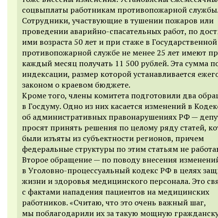
соцвыплаты работникам противопожарной службы
Сотрудники, участвующие в тушении пожаров или
проведении аварийно-спасательных работ, по дос
ими возраста 50 лет и при стаже в Государственной
противопожарной службе не менее 25 лет имеют п
каждый месяц получать 11 500 рублей. Эта сумма 
индексации, размер которой устанавливается ежег
законом о краевом бюджете.
Кроме того, члены комитета подготовили два обр
в Госдуму. Одно из них касается изменений в Кодек
об административных правонарушениях РФ — депу
просят принять решения по целому ряду статей, к
были изъяты из субъектности регионов, причем
федеральные структуры по этим статьям не работа
Второе обращение — по поводу внесения изменени
в Уголовно-процессуальный кодекс РФ в целях за
жизни и здоровья медицинского персонала. Это св
с фактами нападения пациентов на медицинских
работников. «Считаю, что это очень важный шаг,
мы поблагодарили их за такую мощную гражданск