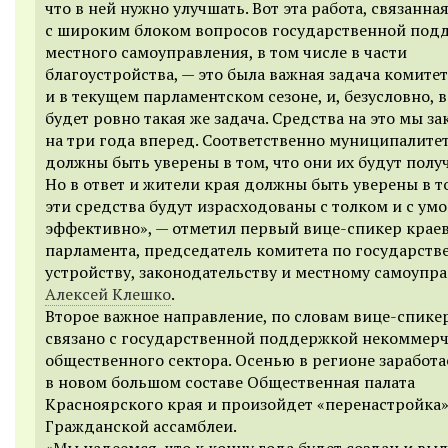
что в ней нужно улучшать. Вот эта работа, связанна
с широким блоком вопросов государственной под
местного самоуправления, в том числе в части
благоустройства, — это была важная задача комитет
и в текущем парламентском сезоне, и, безусловно, 
будет ровно такая же задача. Средства на это мы з
на три года вперед. Соответственно муниципалите
должны быть уверены в том, что они их будут получ
Но в ответ и жители края должны быть уверены в т
эти средства будут израсходованы с толком и с умо
эффективно», — отметил первый вице-спикер крае
парламента, председатель комитета по государств
устройству, законодательству и местному самоупр
Алексей Клешко
.
Второе важное направление, по словам вице-спикер
связано с государственной поддержкой некоммерч
общественного сектора. Осенью в регионе заработа
в новом большом составе Общественная палата
Красноярского края и произойдет «перенастройка
Гражданской ассамблеи.
«Мы надеемся, что к концу года будет создан и вы