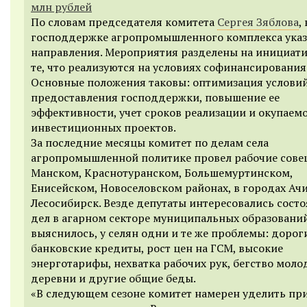
млн рублей
По словам председателя комитета
Сергея Зяблова
,
господдержке агропромышленного комплекса указ
направления. Мероприятия разделены на инициат
те, что реализуются на условиях софинансирования
Основные положения таковы: оптимизация услови
предоставления господдержки, повышение ее
эффективности, учет сроков реализации и окупаем
инвестиционных проектов.
За последние месяцы комитет по делам села
агропромышленной политике провел рабочие сове
Манском, Краснотуранском, Большемуртинском,
Енисейском, Новоселовском районах, в городах Ач
Лесосибирск. Везде депутаты интересовались сост
дел в агарном секторе муниципальных образований
выяснилось, у селян одни и те же проблемы: дорог
банковские кредиты, рост цен на ГСМ, высокие
энерготарифы, нехватка рабочих рук, бегство моло
деревни и другие общие беды.
«В следующем сезоне комитет намерен уделить пр