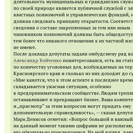
деятельность муниципальных и гражданских служ
по своей природе является публичной службой с э
властных полномочий и управленческих функций, 
должна следовать принципу открытости. Соответс
сведения о составе закрепленных за тем или иным
чиновником полномочий должны быть общедосту
тем более что никакого отношения к их частной жи
не имеют.
После доклада депутаты задали омбудсмену ряд во
Александр Бойченко
поинтересовался, есть ли стат
по количеству уголовных дел, возбуждаемых на те
Красноярского края и сколько из них доходит до с
«Мне кажется, что в этом аспекте в последнее врем
складывается ужасная ситуация, особенно
в предпринимательском сообществе. Людям трепл
останавливают и прекращают бизнес. Ваша компет
и „присмотр“ за этим вопросом могут придать ему
дополнительную справедливость», — сказал депута
Марк Денисов отметил: «Вопрос большой и важный
на данный момент такими цифрами не располагаю, 
мы обязательно присмотримся. На мой взгляд, дав