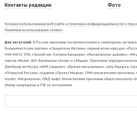
Контакты редакции
Фото
Условия использования веб-сайта и политика конфиденциальности и пер
Политика использования cookies
Для читателей:
В России признаны экстремистскими и запрещены организа
большевистская партия», «Свидетели Иеговы», «Армия воли народа», «Ру
УНА-УНСО, УПА, «Тризуб им. Степана Бандеры», «Мизантропик дивижн», «М
партия «Воля», АУЕ, батальоны «Азов» и «Айдар». Признаны террористическ
Джебхад-ан-Нусра, «АУМ Синрике», «Братья-мусульмане», «Аль-Каида в стр
«Открытой России», издания «Проект Медиа». СМИ-иноагентами признаны: т
Insider, «Медиазона», ОВД-инфо. Иноагентами признаны общество/центр «
(Metа) запрещены в РФ за экстремизм.