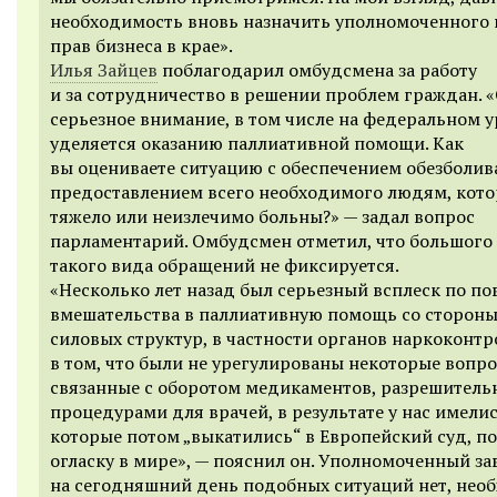
необходимость вновь назначить уполномоченного 
прав бизнеса в крае».
Илья Зайцев
поблагодарил омбудсмена за работу
и за сотрудничество в решении проблем граждан. 
серьезное внимание, в том числе на федеральном у
уделяется оказанию паллиативной помощи. Как
вы оцениваете ситуацию с обеспечением обезболи
предоставлением всего необходимого людям, кот
тяжело или неизлечимо больны?» — задал вопрос
парламентарий. Омбудсмен отметил, что большого
такого вида обращений не фиксируется.
«Несколько лет назад был серьезный всплеск по по
вмешательства в паллиативную помощь со стороны
силовых структур, в частности органов наркоконтр
в том, что были не урегулированы некоторые вопро
связанные с оборотом медикаментов, разрешител
процедурами для врачей, в результате у нас имелис
которые потом „выкатились“ в Европейский суд, п
огласку в мире», — пояснил он. Уполномоченный за
на сегодняшний день подобных ситуаций нет, нео