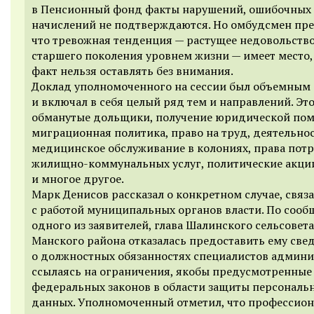
в Пенсионный фонд факты нарушений, ошибочных
начислений не подтверждаются. Но омбудсмен пре
что тревожная тенденция — растущее недовольств
старшего поколения уровнем жизни — имеет место, 
факт нельзя оставлять без внимания.
Доклад уполномоченного на сессии был объемным
и включал в себя целый ряд тем и направлений. Эт
обманутые дольщики, получение юридической по
миграционная политика, право на труд, деятельно
медицинское обслуживание в колониях, права пот
жилищно-коммунальных услуг, политические акци
и многое другое.
Марк Денисов рассказал о конкретном случае, связ
с работой муниципальных органов власти. По соо
одного из заявителей, глава Шалинского сельсовета
Манского района отказалась предоставить ему све
о должностных обязанностях специалистов админи
ссылаясь на ограничения, якобы предусмотренные
федеральных законов в области защиты персональ
данных. Уполномоченный отметил, что профессио