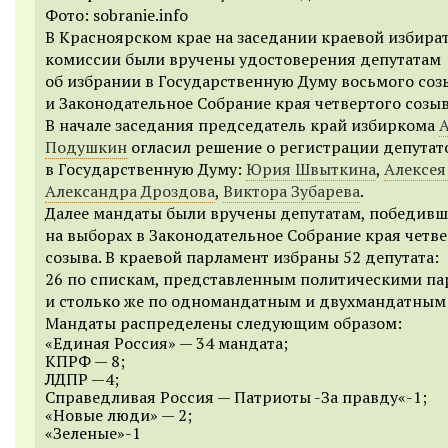
Фото: sobranie.info
В Красноярском крае на заседании краевой избира
комиссии были вручены удостоверения депутатам
об избрании в Государственную Думу восьмого соз
и Законодательное Собрание края четвертого созыв
В начале заседания председатель край избиркома
А
Подушкин
огласил решение о регистрации депутат
в Государственную Думу:
Юрия Швыткина
,
Алексея
Александра Дроздова
,
Виктора Зубарева
.
Далее мандаты были вручены депутатам, победив
на выборах в Законодательное Собрание края четв
созыва. В краевой парламент избраны 52 депутата:
26 по спискам, представленным политическими па
и столько же по одномандатным и двухмандатным 
Мандаты распределены следующим образом:
«Единая Россия» — 34 мандата;
КПРФ — 8;
ЛДПР —4;
Справедливая Россия — Патриоты -За правду«-1;
«Новые люди» — 2;
«Зеленые»-1