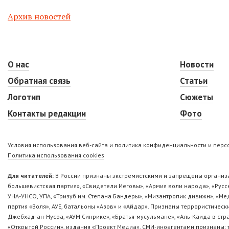
Архив новостей
О нас
Новости
Обратная связь
Статьи
Логотип
Сюжеты
Контакты редакции
Фото
Условия использования веб-сайта и политика конфиденциальности и пер
Политика использования cookies
Для читателей:
В России признаны экстремистскими и запрещены организа
большевистская партия», «Свидетели Иеговы», «Армия воли народа», «Ру
УНА-УНСО, УПА, «Тризуб им. Степана Бандеры», «Мизантропик дивижн», «М
партия «Воля», АУЕ, батальоны «Азов» и «Айдар». Признаны террористическ
Джебхад-ан-Нусра, «АУМ Синрике», «Братья-мусульмане», «Аль-Каида в стр
«Открытой России», издания «Проект Медиа». СМИ-иноагентами признаны: т