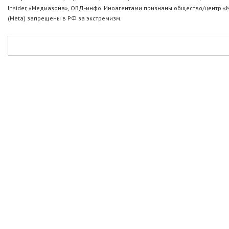
Insider, «Медиазона», ОВД-инфо. Иноагентами признаны общество/центр «
(Metа) запрещены в РФ за экстремизм.