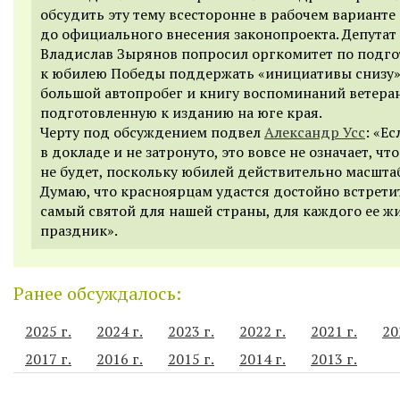
обсудить эту тему всесторонне в рабочем варианте
до официального внесения законопроекта. Депутат
Владислав Зырянов попросил оргкомитет по подго
к юбилею Победы поддержать «инициативы снизу»
большой автопробег и книгу воспоминаний ветеран
подготовленную к изданию на юге края.
Черту под обсуждением подвел
Александр Усс
: «Ес
в докладе и не затронуто, это вовсе не означает, что
не будет, поскольку юбилей действительно масшта
Думаю, что красноярцам удастся достойно встрети
самый святой для нашей страны, для каждого ее ж
праздник».
Ранее обсуждалось:
2025 г.
2024 г.
2023 г.
2022 г.
2021 г.
20
2017 г.
2016 г.
2015 г.
2014 г.
2013 г.