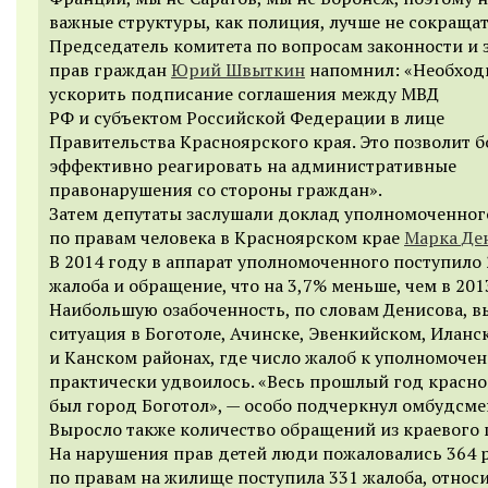
важные структуры, как полиция, лучше не сокращат
Председатель комитета по вопросам законности и
прав граждан
Юрий Швыткин
напомнил: «Необход
ускорить подписание соглашения между МВД
РФ и субъектом Российской Федерации в лице
Правительства Красноярского края. Это позволит б
эффективно реагировать на административные
правонарушения со стороны граждан».
Затем депутаты заслушали доклад уполномоченног
по правам человека в Красноярском крае
Марка Де
В 2014 году в аппарат уполномоченного поступило
жалоба и обращение, что на 3,7% меньше, чем в 201
Наибольшую озабоченность, по словам Денисова, в
ситуация в Боготоле, Ачинске, Эвенкийском, Иланс
и Канском районах, где число жалоб к уполномоче
практически удвоилось. «Весь прошлый год красно
был город Боготол», — особо подчеркнул омбудсме
Выросло также количество обращений из краевого 
На нарушения прав детей люди пожаловались 364 р
по правам на жилище поступила 331 жалоба, относ