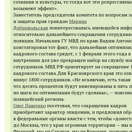
сознания и культуры, то тогда вот эти репрессивны
возымеют эффект».
Заместитель председателя комитета по вопросам з
и защиты прав граждан
Марина
Добровольская
поинтересовалась имеющейся инф
относительно дальнейшего сокращения сотрудник
полиции. Начальник ГУ МВД по краю Вадим Антон
констатировал тот факт, что дальнейшая оптимиза
кадрового состава грядет, с 1 февраля этого года в
внутренних дел уже прекращен набор на службу но
сотрудников. МВД РФ ориентирует на сокращение 
кадрового состава. Для Красноярского края это озн
минус 1800 сотрудников. «Не исключаю, есть такая 
что десять процентов будут нивелированы в пять 
но шаги по оптимизации будут сделаны», — поясни
полицейский региона.
Олег Пащенко
посетовал, что сокращения кадров
приобретают характер эпидемии, и предложил обр
в федеральные органы власти с тем, чтобы «донест
до Москвы, что у края огромная территория — мы к
Франций, мы не Саратов, мы не Воронеж, поэтому н