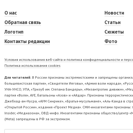
О нас
Новости
Обратная связь
Статьи
Логотип
Сюжеты
Контакты редакции
Фото
Условия использования веб-сайта и политика конфиденциальности и пер
Политика использования cookies
Для читателей:
В России признаны экстремистскими и запрещены организа
большевистская партия», «Свидетели Иеговы», «Армия воли народа», «Ру
УНА-УНСО, УПА, «Тризуб им. Степана Бандеры», «Мизантропик дивижн», «М
партия «Воля», АУЕ, батальоны «Азов» и «Айдар». Признаны террористическ
Джебхад-ан-Нусра, «АУМ Синрике», «Братья-мусульмане», «Аль-Каида в стр
«Открытой России», издания «Проект Медиа». СМИ-иноагентами признаны: т
Insider, «Медиазона», ОВД-инфо. Иноагентами признаны общество/центр «
(Metа) запрещены в РФ за экстремизм.