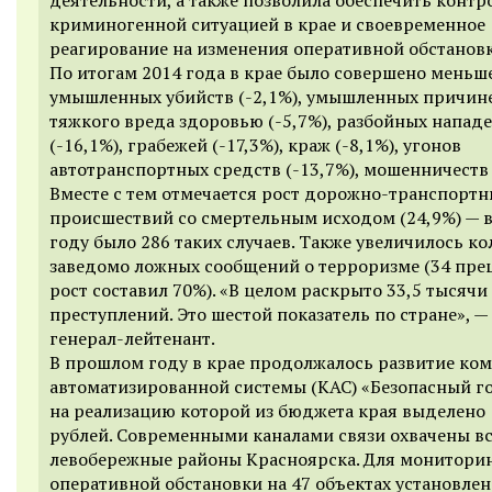
криминогенной ситуацией в крае и своевременное
реагирование на изменения оперативной обстановк
По итогам 2014 года в крае было совершено меньш
умышленных убийств (-2,1%), умышленных причин
тяжкого вреда здоровью (-5,7%), разбойных напад
(-16,1%), грабежей (-17,3%), краж (-8,1%), угонов
автотранспортных средств (-13,7%), мошенничеств 
Вместе с тем отмечается рост дорожно-транспортн
происшествий со смертельным исходом (24,9%) — 
году было 286 таких случаев. Также увеличилось к
заведомо ложных сообщений о терроризме (34 пре
рост составил 70%). «В целом раскрыто 33,5 тысячи
преступлений. Это шестой показатель по стране», —
генерал-лейтенант.
В прошлом году в крае продолжалось развитие ко
автоматизированной системы (КАС) «Безопасный г
на реализацию которой из бюджета края выделено 
рублей. Современными каналами связи охвачены в
левобережные районы Красноярска. Для монитори
оперативной обстановки на 47 объектах установлен