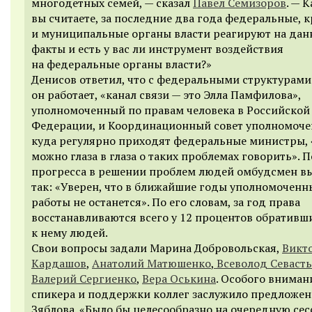
многодетных семей, — сказал
Павел Семизоров
. — К
вы считаете, за последние два года федеральные, 
и муниципальные органы власти реагируют на дан
факты и есть у вас ли инструмент воздействия
на федеральные органы власти?»
Денисов ответил, что с федеральными структурами
он работает, «канал связи — это Элла Памфилова»,
уполномоченный по правам человека в Российской
Федерации, и Координационный совет уполномоче
куда регулярно приходят федеральные министры, 
можно глаза в глаза о таких проблемах говорить». 
прогресса в решении проблем людей омбудсмен в
так: «Уверен, что в ближайшие годы уполномоченн
работы не останется». По его словам, за год права
восстанавливаются всего у 12 процентов обративш
к нему людей.
Свои вопросы задали Марина Добровольская,
Викт
Кардашов
,
Анатолий Матюшенко
,
Всеволод Севаст
Валерий Сергиенко
,
Вера Оськина
. Особого вниман
спикера и поддержки коллег заслужило предложен
Зяблова. «Было бы целесообразно на очередную се