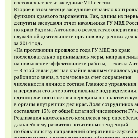
состоялось третье заседание VIII сессии.
Второе в этом месяце заседание отразило контрол
функции краевого парламента. Так, одним из перв
депутаты заслушали отчет начальника ГУ МВД Росс
по краю
Вадима Антонова
о результатах оперативн
служебной деятельности органов внутренних дел к
за 2014 год.
«На протяжении прошлого года ГУ МВД по краю
последовательно принимались меры, направленны
на повышение эффективности работы, — сказал Ант
— В этой связи для нас крайне важным являлось у
районного звена, в том числе за счет сокращения
численности личного состава Главного управления
и передачи его в территориальные подразделения.
единиц личного состава переданы на практическую
в органы внутренних дел края. Доля сотрудников а
составляет 13% от общей штатной численности ГУ».
Реализация намеченного комплекса мер способств
дальнейшему развитию позитивных тенденций
по большинству направлений оперативно-служебн
деятельности, а также позволила обеспечить контр