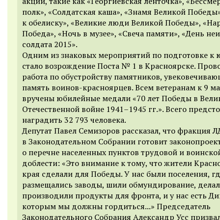
акции, такие как «Георгиевская ленточка», «Бессм
полк», «Солдатская каша», «Знамя Великой Победы»
к обелиску», «Великие люди Великой Победы», «На
Победа», «Ночь в музее», «Свеча памяти», «День не
солдата 2015».
Одним из знаковых мероприятий по подготовке к
стало возрождение Поста № 1 в Красноярске. Пров
работа по обустройству памятников, увековечива
память воинов-красноярцев. Всем ветеранам к 9 ма
вручены юбилейные медали «70 лет Победы в Вели
Отечественной войне 1941–1945 гг.». Всего предст
наградить 32 793 человека.
Депутат Павел Семизоров рассказал, что фракция 
в Законодательном Собрании готовит законопроек
о перечне населенных пунктов трудовой и воинско
доблести: «Это внимание к тому, что жители Красн
края сделали для Победы. У нас были поселения, г
размещались заводы, шили обмундирование, делал
производили продукты для фронта, и у нас есть Ди
которым мы должны гордиться...» Председатель
Законодательного Собрания Александр Усс призвал