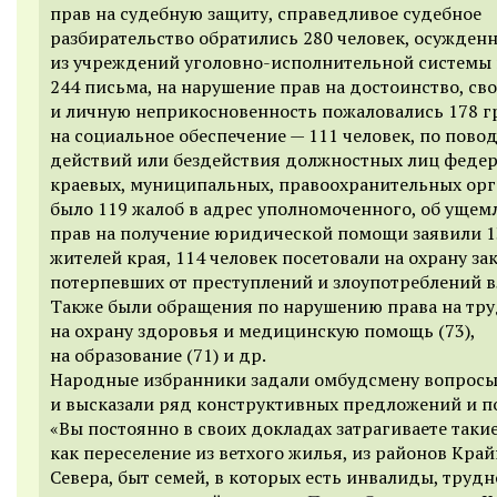
прав на судебную защиту, справедливое судебное
разбирательство обратились 280 человек, осужден
из учреждений уголовно-исполнительной системы
244 письма, на нарушение прав на достоинство, св
и личную неприкосновенность пожаловались 178 г
на социальное обеспечение — 111 человек, по пово
действий или бездействия должностных лиц федер
краевых, муниципальных, правоохранительных орг
было 119 жалоб в адрес уполномоченного, об ущем
прав на получение юридической помощи заявили 1
жителей края, 114 человек посетовали на охрану за
потерпевших от преступлений и злоупотреблений в
Также были обращения по нарушению права на труд
на охрану здоровья и медицинскую помощь (73),
на образование (71) и др.
Народные избранники задали омбудсмену вопрос
и высказали ряд конструктивных предложений и п
«Вы постоянно в своих докладах затрагиваете таки
как переселение из ветхого жилья, из районов Кра
Севера, быт семей, в которых есть инвалиды, труд