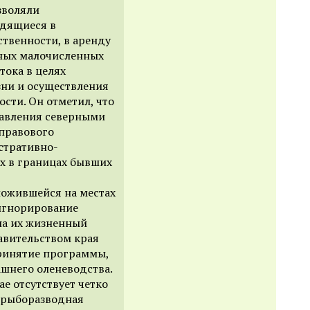
зволяли
одящиеся в
твенности, в аренду
ных малочисленных
тока в целях
зни и осуществления
сти. Он отметил, что
равления северными
правового
стративно-
х в границах бывших
ложившейся на местах
 игнорирование
на их жизненный
авительством края
принятие программы,
шнего оленеводства.
ае отсутствует четко
 рыборазводная