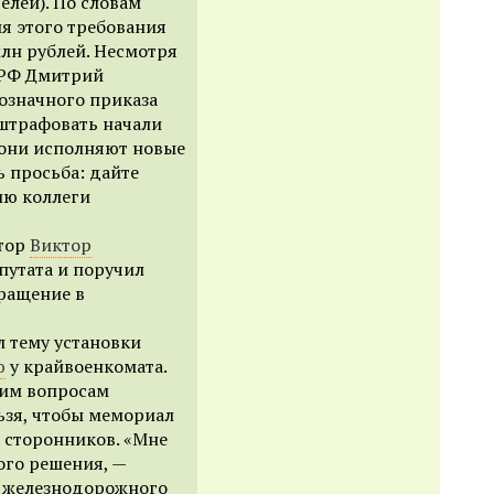
елей). По словам
я этого требования
лн рублей. Несмотря
а РФ Дмитрий
означного приказа
штрафовать начали
 они исполняют новые
ь просьба: дайте
ию коллеги
атор
Виктор
путата и поручил
ращение в
л тему установки
ю
у крайвоенкомата.
ким вопросам
ьзя, чтобы мемориал
 сторонников. «Мне
ого решения, —
е железнодорожного