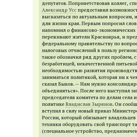
депутатов. Поприветствовав коллег, сп
Александр Усс
предоставил возможност
высказаться по актуальным вопросам,
для жизни края. Первым попросил сло
напомнил о финансово-экономических 
переживают жители Красноярья, и пре
федеральному правительству по вопро
налоговых отчислений в пользу регион
также обозначил ряд других проблем, с
безработицей, некачественной питьево
необходимостью развития производств
заниматься политикой, которая ни к че
сказал Быков. — Нам нужно консолидир
объединяться». После него выступил з
председателя комитета по делам села
политике
Владислав Зырянов
. Он сообщ
вступил в силу новый приказ Министер
России, который обязывает владельце
техники оборудовать свой транспорт т
(специальное устройство, предназначе