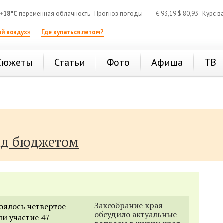
+18°C
переменная облачность
Прогноз погоды
€
93,19
$
80,93
Курс в
й воздух»
Где купаться летом?
Сюжеты
Статьи
Фото
Афиша
ТВ
ад бюджетом
Заксобрание края
оялось четвертое
обсудило актуальные
ли участие 47
вопросы в жизни края