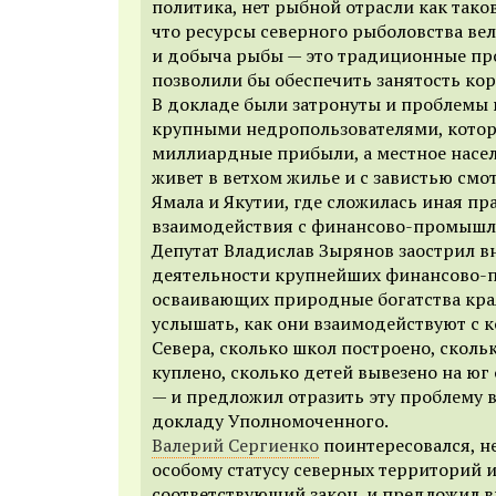
политика, нет рыбной отрасли как таков
что ресурсы северного рыболовства вел
и добыча рыбы — это традиционные пр
позволили бы обеспечить занятость кор
В докладе были затронуты и проблемы
крупными недропользователями, кото
миллиардные прибыли, а местное насе
живет в ветхом жилье и с завистью смо
Ямала и Якутии, где сложилась иная пр
взаимодействия с финансово-промышл
Депутат Владислав Зырянов заострил в
деятельности крупнейших финансово-
осваивающих природные богатства края
услышать, как они взаимодействуют с
Севера, сколько школ построено, сколь
куплено, сколько детей вывезено на юг 
— и предложил отразить эту проблему 
докладу Уполномоченного.
Валерий Сергиенко
поинтересовался, не
особому статусу северных территорий 
соответствующий закон, и предложил в