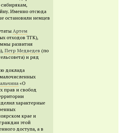
-сибирякам,
йну. Именно отсюда
ые остановили немцев
утаты
Артем
ых отходов ТГК),
аммы развития
),
Петр Медведев
(по
ельсовета) и ряд
ию доклада
 малочисленных
альчина
«О
х прав и свобод
территории
выделил характерные
ренных
ноярском крае и
 граждан этой
нного доступа, а в