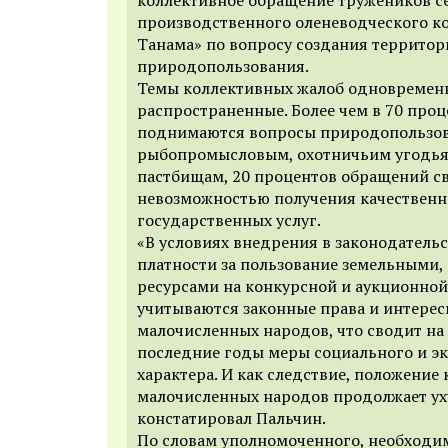
производственного оленеводческого ко
Танама» по вопросу создания террито
природопользования.
Темы коллективных жалоб одновремен
распространенные. Более чем в 70 про
поднимаются вопросы природопользова
рыбопромысловым, охотничьим угодья
пастбищам, 20 процентов обращений св
невозможностью получения качествен
государственных услуг.
«В условиях внедрения в законодатель
платности за пользование земельными,
ресурсами на конкурсной и аукционной
учитываются законные права и интере
малочисленных народов, что сводит на
последние годы меры социального и э
характера. И как следствие, положение
малочисленных народов продолжает ух
констатировал Пальчин.
По словам уполномоченного, необходи