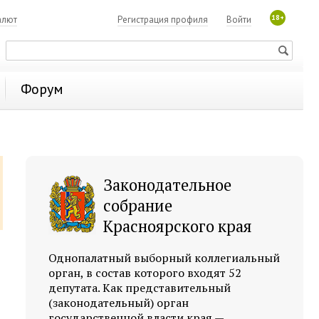
18+
алют
Регистрация профиля
Войти
Форум
Законодательное
собрание
Красноярского края
Однопалатный выборный коллегиальный
орган, в состав которого входят 52
депутата. Как представительный
(законодательный) орган
государственной власти края —