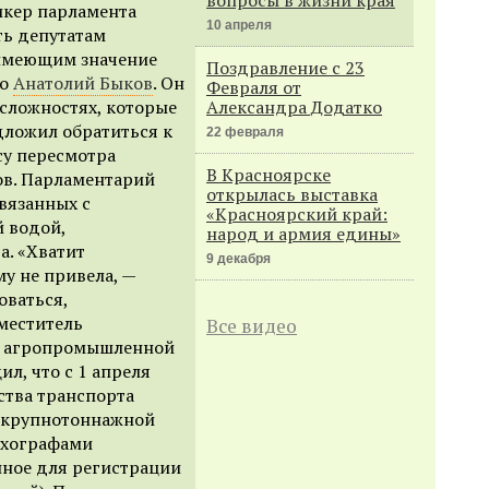
икер парламента
10 апреля
ь депутатам
 имеющим значение
Поздравление с 23
во
Анатолий Быков
. Он
Февраля от
сложностях, которые
Александра Додатко
дложил обратиться к
22 февраля
су пересмотра
В Красноярске
ов. Парламентарий
открылась выставка
вязанных с
«Красноярский край:
й водой,
народ и армия едины»
а. «Хватит
9 декабря
му не привела, —
оваться,
аместитель
Все видео
 и агропромышленной
ил, что с 1 апреля
ства транспорта
в крупнотоннажной
ахографами
нное для регистрации