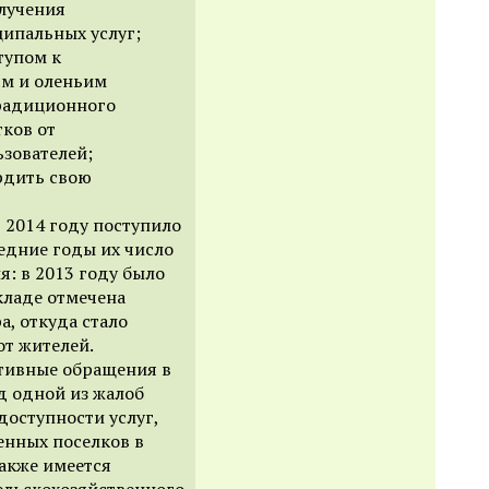
лучения
ипальных услуг;
тупом к
м и оленьим
радиционного
ков от
зователей;
рдить свою
 2014 году поступило
едние годы их число
я: в 2013 году было
кладе отмечена
, откуда стало
от жителей.
тивные обращения в
д одной из жалоб
доступности услуг,
енных поселков в
акже имеется
ельскохозяйственного