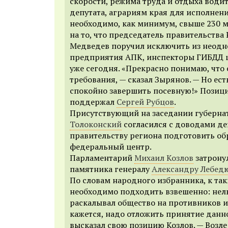
скорости, режима труда и отдыха водит
депутата, аграриям края для исполнени
необходимо, как минимум, свыше 230 м
на то, что председатель правительств
Медведев поручил исключить из неодн
предприятия АПК, инспекторы ГИБДД 
уже сегодня. «Прекрасно понимаю, что
требования, — сказал Зырянов. — Но ест
спокойно завершить посевную!» Позиц
поддержал
Сергей Рубцов
.
Присутствующий на заседании губерн
Толоконский
согласился с доводами де
правительству региона подготовить об
федеральный центр.
Парламентарий
Михаил Козлов
затрону
памятника генералу
Александру Лебед
По словам народного избранника, к та
необходимо подходить взвешенно: нел
раскалывал общество на противников и
кажется, надо отложить принятие данн
высказал свою позицию Козлов. — Возл