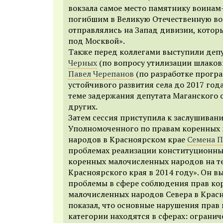
вокзала самое место памятнику воинам
погибшим в Великую Отечественную во
отправлялись на Запад дивизии, котор
под Москвой».
Также перед коллегами выступили деп
Черных
(по вопросу утилизации шлаков
Павел Черепанов
(по разработке прогр
устойчивого развития села до 2017 года
теме задержания депутата Маганского с
других.
Затем сессия приступила к заслушиван
Уполномоченного по правам коренных
народов в Красноярском крае
Семена П
проблемах реализации конституционны
коренных малочисленных народов на 
Красноярского края в 2014 году». Он 
проблемы в сфере соблюдения прав ко
малочисленных народов Севера в Крас
показал, что основные нарушения прав
категории находятся в сферах: ограниче