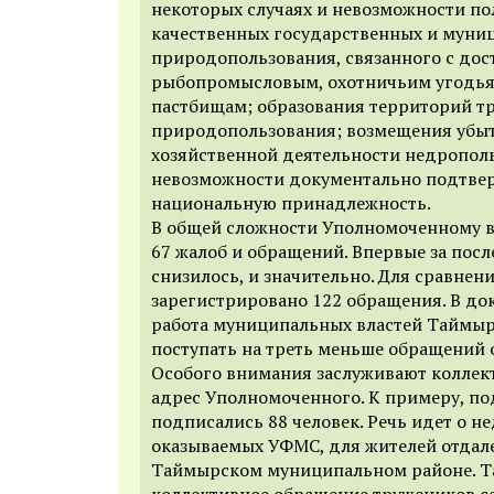
некоторых случаях и невозможности по
качественных государственных и муниц
природопользования, связанного с дос
рыбопромысловым, охотничьим угодья
пастбищам; образования территорий т
природопользования; возмещения убыт
хозяйственной деятельности недрополь
невозможности документально подтве
национальную принадлежность.
В общей сложности Уполномоченному в
67 жалоб и обращений. Впервые за посл
снизилось, и значительно. Для сравнени
зарегистрировано 122 обращения. В до
работа муниципальных властей Таймыра
поступать на треть меньше обращений 
Особого внимания заслуживают коллек
адрес Уполномоченного. К примеру, по
подписались 88 человек. Речь идет о не
оказываемых УФМС, для жителей отдал
Таймырском муниципальном районе. Т
коллективное обращение тружеников с