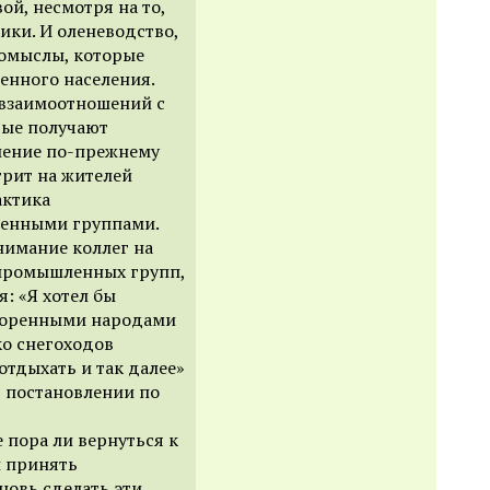
ой, несмотря на то,
ики. И оленеводство,
омыслы, которые
енного населения.
 взаимоотношений с
рые получают
ление по-прежнему
трит на жителей
актика
енными группами.
нимание коллег на
промышленных групп,
: «Я хотел бы
 коренными народами
ко снегоходов
отдыхать и так далее»
в постановлении по
 пора ли вернуться к
и принять
новь сделать эти