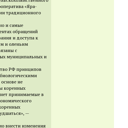
оператива «Яра-
рии традиционного
но и самые
центах обращений
ния и доступа к
м и оленьим
язаны с
ных муниципальных и
ство РФ принципов
 биологическими
 основе не
сы коренных
 нет принимаемые в
кономического
 коренных
удшаться», —
мо внести изменения