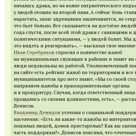
началась драка, но на волне патриотического подъ
у людей отошло на второй план. А сейчас боль стал
нарастать, запас адреналина заканчивается, не секр
это бьет больно. Все сказывается на достатке людей
года спустя, после всей этой драки с санкицями и
политическими ситуациями, — у людей болит. Мы 
это видеть и реагировать», — высказал свое мнение
Иван Серебряков
спросил о количестве жалоб
на муниципальных служащих в районах и знают ли 
люди недовольны их работой. Уполномоченный поя
на сайте есть рейтинг жалоб по территориям и все 
муниципалитетов про него знают. «Мы со своей ст
напрвляем жалобы в праоохранительные органы
и в прокуратуру. Случаи, когда ответственный лица
прощались со своими должностями, есть», — расск
Денисов.
Владимир Демидов
уточнил о социальной поддер
населения: «Есть ли какие-то жалобы из интернато
пожилых людей, домов пристарелых? Как вы оцени
часть поддержки?». Денисов пояснил, что точечны