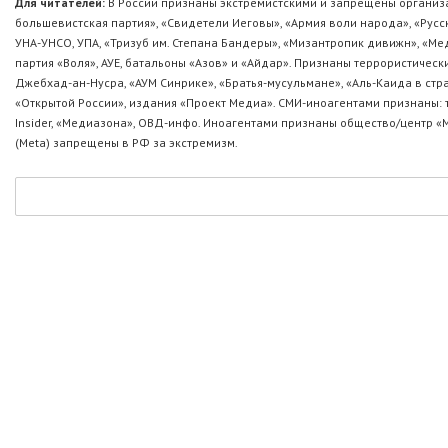
Для читателей:
В России признаны экстремистскими и запрещены организа
большевистская партия», «Свидетели Иеговы», «Армия воли народа», «Ру
УНА-УНСО, УПА, «Тризуб им. Степана Бандеры», «Мизантропик дивижн», «М
партия «Воля», АУЕ, батальоны «Азов» и «Айдар». Признаны террористическ
Джебхад-ан-Нусра, «АУМ Синрике», «Братья-мусульмане», «Аль-Каида в стр
«Открытой России», издания «Проект Медиа». СМИ-иноагентами признаны: т
Insider, «Медиазона», ОВД-инфо. Иноагентами признаны общество/центр «
(Metа) запрещены в РФ за экстремизм.