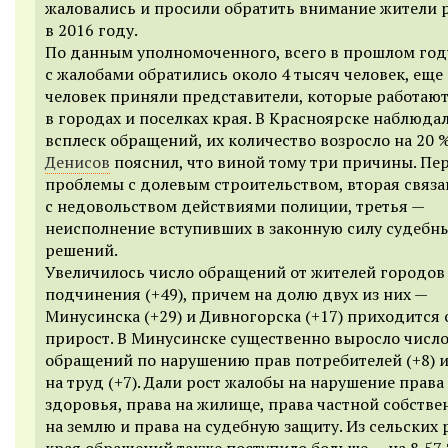
жаловались и просили обратить внимание жители 
в 2016 году.
По данным уполномоченного, всего в прошлом год
с жалобами обратились около 4 тысяч человек, еще
человек приняли представители, которые работаю
в городах и поселках края. В Красноярске наблюда
всплеск обращений, их количество возросло на 20 
Денисов
пояснил, что виной тому три причины. Пе
проблемы с долевым строительством, вторая связа
с недовольством действиями полиции, третья —
неисполнение вступивших в законную силу судебн
решений.
Увеличилось число обращений от жителей городов
подчинения (+49), причем на долю двух из них —
Минусинска (+29) и Дивногорска (+17) приходится
прирост. В Минусинске существенно выросло числ
обращений по нарушению прав потребителей (+8) и
на труд (+7). Дали рост жалобы на нарушение права
здоровья, права на жилище, права частной собстве
на землю и права на судебную защиту. Из сельских
края обращений также поступило больше — на 8,57 %