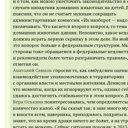
и о том, как можно ужесточить законодательство в
случаев нападения домашних жиыотных на детей. 
пояснил, что он не считает нужным сокращать
администартивные комиссии. «Их наоборот — надо
увеличивать. Что касается второго вопроса, то тема
домашних животных давняя. Непонятно, какое вед
должно играть первую скрипку в этом деле. На мой
это вопорос больше к федеральным структурам. Мы
стороны тоже обращаемся в федеральные ведомст
и рекомендуем более четко разграничить правила»
отметил он.
Анатолий Самков
спросил то, как омбудсмен оцени
взаимодействие уполномоченных в террияториях
с органами власти и местными жителями. Денисов 
что моменты, когда их игнорируют есть, однако се
удалось достигнуть стабильности в этом вопросе. 
Вера Оськина
поинтересовалась, чем определяетсы
количество жалоб. «Я бы сказал так: в зале много м
в юности всем, наверняка, приходилось подраться.
знают, что во время драки ничего не болит, а на ут
встать не можешь. Сейчас ситуация похожая: в 2013