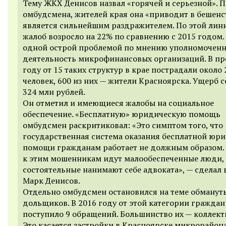
Тему ЖКХ Денисов назвал «горячей и серьезной». П
омбудсмена, жителей края она «приводит в бешенст
является сильнейшим раздражителем.
По этой лин
жалоб возросло на 22% по сравнению с 2015 годом.
одной острой проблемой по мнению уполномоченн
деятельность микрофинансовых организаций. В п
году от 15 таких структур в крае пострадали около 
человек, 600 из них — жители Красноярска. Ущерб 
324 млн рублей.
Он отметил и имеющиеся жалобы на социальное
обеспечение. «Бесплатную» юридическую помощь
омбудсмен раскритиковал: «Это симптом того, что
государственная система оказания бесплатной юр
помощи гражданам работает не должным образом.
к этим мошенникам идут малообеспеченные люди,
состоятельные нанимают себе адвоката», — сделал
Марк Денисов.
Отдельно омбудсмен остановился на теме обманут
дольщиков. В 2016 году от этой категории граждан
поступило 9 обращений. Большинство их — коллект
Это касается застройки в Красноярске микрорайон