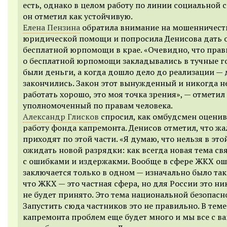
есть, однако в целом работу по линии социальной 
он отметил как устойчивую.
Елена Пензина
обратила внимание на мошенничеств
юридической помощи и попросила Денисова дать 
бесплатной юрпомощи в крае. «Очевидно, что прав
о бесплатной юрпомощи закладывались в тучные го
были деньги, а когда дошло дело до реализации —
закончились. Закон этот вынужденный и никогда н
работать хорошо, это моя точка зрения», — отметил
уполномоченный по правам человека.
Александр Глисков
спросил, как омбудсмен оценив
работу фонда капремонта. Денисов отметил, что ж
приходят по этой части. «Я думаю, что нельзя в это
ожидать новой разрядки: как всегда новая тема св
с ошибками и издержакми. Вообще в сфере ЖКХ о
заключается только в одном — изначально было так
что ЖКХ — это частная сфера, но для России это ни
не будет принято. Это тема национальной безопасн
Запустить сюда частников это не правильно. В теме
капремонта проблем еще будет много и мы все с в