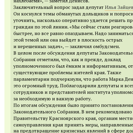
нахлебаемя», — заметил Денисов.
Заключительный вопрос задал депутат
Илья Зайце
Он коснулся темы обманутых дольщиков и попрос
уточнить, насколько оперативно удается решать п
граждан по этой линии. «Мы сейчас стали реагиров
быстрее, но все равно опаздываем. Надо заниматьс
этой темой или она выйдет в плоскость острых
и нерешенных задач», — заключил омбудсмен.
В целом после обсуждения депутаты Законодатель
Собрания отметили, что, как и прежде, доклад
уполномоченного был ёмким и информативным, от
существующие проблемы жителей края. Также
парламентарии подчеркнули, что работа Марка Де
это огромный труд. Поблагодарили депутаты и все
сотрудников и представителей института уполном
за необходимую и важную работу.
По итогам обсуждения было принято постановлени
Законодательного Собрания. В нем рекомендовано
Правительству Красноярского края, органам местн
самоуправления края принять меры, направленные
на предотвращение кризисных явлений в сфере до