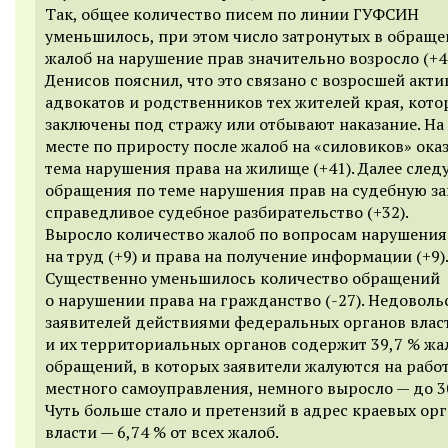
Так, общее количество писем по линии ГУФСИН
уменьшилось, при этом число затронутых в обраще
жалоб на нарушение прав значительно возросло (+47
Денисов пояснил, что это связано с возросшей акт
адвокатов и родственников тех жителей края, кото
заключены под стражу или отбывают наказание. На
месте по приросту после жалоб на «силовиков» ока
тема нарушения права на жилище (+41). Далее след
обращения по теме нарушения прав на судебную за
справедливое судебное разбирательство (+32).
Выросло количество жалоб по вопросам нарушения
на труд (+9) и права на получение информации (+9).
Существенно уменьшилось количество обращений
о нарушении права на гражданство (-27). Недоволь
заявителей действиями федеральных органов влас
и их территориальных органов содержит 39,7 % жа
обращений, в которых заявители жалуются на рабо
местного самоуправления, немного выросло — до 30
Чуть больше стало и претензий в адрес краевых ор
власти — 6,74 % от всех жалоб.