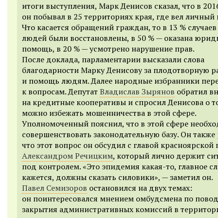
итоги выступления, Марк Денисов сказал, что в 201
он побывал в 25 территориях края, где вел личный
Что касается обращений граждан, то в 13 % случаев
людей были восстановлены, в 50 % — оказана юрид
помощь, в 20 % — усмотрено нарушение прав.
После доклада, парламентарии высказали слова
благодарности Марку Денисову за плодотворную р
и помощь людям. Далее народные избранники пер
к вопросам. Депутат
Владислав Зырянов
обратил в
на кредитные кооперативы и спросил Денисова о то
можно избежать мошенничества в этой сфере.
Уполномоченный пояснил, что в этой сфере необх
совершенствовать законодательную базу. Он также 
что этот вопрос он обсудил с главой красноярской
Александром Речицким
, который лично держит с
под контролем. «Это эпидемия какая-то, главное сл
кажется, должны сказать силовики», — заметил он.
Павел Семизоров
остановился на двух темах:
он поинтересовался мнением омбудсмена по пово
закрытия административных комиссий в территор