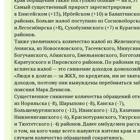
Самый существенный прирост зарегистрирован
в Енисейском (+13), Ирбейском (+10) и Балахтинско
районах. Больше жалоб поступило из Сосновоборска
и Лесосибирска (+8), Сухобузимского (+7) и Курагин
районов.
Также увеличилось количество жалоб из Железного
Ачинска, из Новоселовского, Тасеевского, Минусин
Богучанского, Абанского, Емельяновского, Боготол
Каратузского и Пировского районов.
По районам п
всплеска жалоб — это снижение доходов домохозяй
«Люди в долгах — за ЖКХ, по кредитам, им не хвата
доходов, поэтому они вынуждены перебиваться за
пояснил Марк Денисов.
Существенное снижение количества обращений от
из Норильска (-8), Шарыпово (-8), Канска (-7),
Большемуртинского (-12), Иланского (-12), Казачинс
Нижнеингашского (-6), Краснотуранского, Ужурско
и Тюхтетского (-4) районов. Далее омбудсмен расск
о том, на кого чаще всего жалуются жители края и 
случаем количество обращений сократилось.