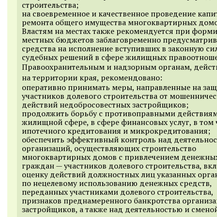
строительства;
на своевременное и качественное проведение капи
ремонта общего имущества многоквартирных домо
Властям на местах также рекомендуется при форм
местных бюджетов заблаговременно предусматрив
средства на исполнение вступивших в законную си
судебных решений в сфере жилищных правоотнош
Правоохранительным и надзорным органам, дейс
на территории края, рекомендовано:
оперативно принимать меры, направленные на защ
участников долевого строительства от мошенниче
действий недобросовестных застройщиков;
продолжить борьбу с противоправными действиям
жилищной сфере, в сфере финансовых услуг, в том 
ипотечного кредитования и микрокредитования;
обеспечить эффективный контроль над деятельно
организаций, осуществляющих строительство
многоквартирных домов с привлечением денежных
граждан — участников долевого строительства, вк
оценку действий должностных лиц указанных орга
по нецелевому использованию денежных средств,
переданных участниками долевого строительства,
признаков преднамеренного банкротства организ
застройщиков, а также над деятельностью и смено