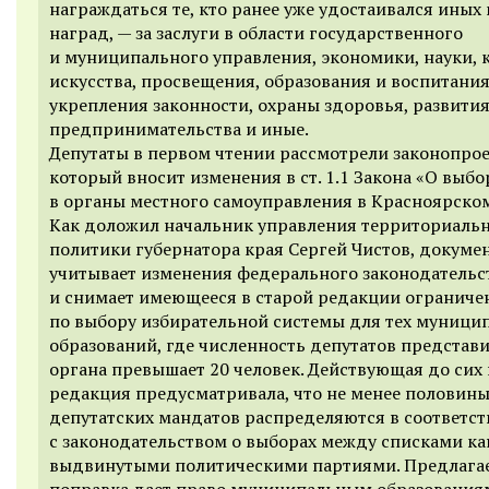
награждаться те, кто ранее уже удостаивался иных
наград, — за заслуги в области государственного
и муниципального управления, экономики, науки, 
искусства, просвещения, образования и воспитания
укрепления законности, охраны здоровья, развития
предпринимательства и иные.
Депутаты в первом чтении рассмотрели законопрое
который вносит изменения в ст. 1.1 Закона «О выбо
в органы местного самоуправления в Красноярском
Как доложил начальник управления территориаль
политики губернатора края Сергей Чистов, докуме
учитывает изменения федерального законодательс
и снимает имеющееся в старой редакции ограниче
по выбору избирательной системы для тех муници
образований, где численность депутатов представ
органа превышает 20 человек. Действующая до сих
редакция предусматривала, что не менее половин
депутатских мандатов распределяются в соответс
с законодательством о выборах между списками ка
выдвинутыми политическими партиями. Предлага
поправка дает право муниципальным образованиям