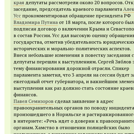
края
депутаты рассмотрели около 20 вопросов. От
заседание, председатель краевого парламента
Але
Усс
прокомментировал обращение президента РФ
Владимира Путина
от 18 марта, после которого был
подписан договор о включении Крыма и Севастоп
в состав России. Усс дал высокую оценку обращени
государства, отметив убедительность юридических
исторических и морально-политических аспектов.
Внеся небольшие изменения в повестку заседания с
депутаты перешли к выступлениям. Сергей Зяблов 
тему финансирования дорожной отрасли. Спикер
парламента заметил, что 3 апреля на сессии будет 
ежегодный отчет губернатора, и важнейшим элеме
выступления как раз должно стать состояние крае
финансов.
Павел Семизоров
сделал заявление в адрес
правоохранительных органов по поводу инцидента
произошедшего в Норильске и растиражированног
в интернете: «Речь идет о доверии к правоохрани
органам. Хамство в отношении полицейских было
неслыханным, а виновника задержали всего на сутк