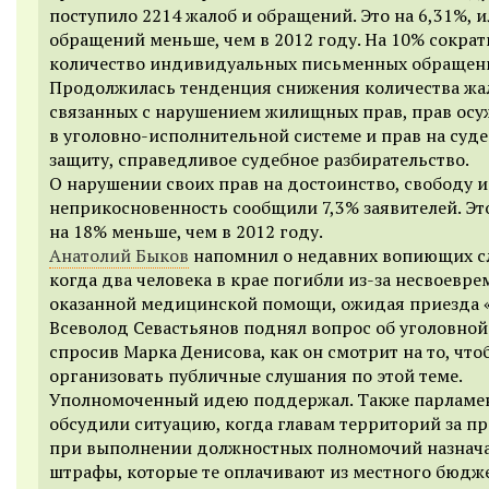
поступило 2214 жалоб и обращений. Это на 6,31%, и
обращений меньше, чем в 2012 году. На 10% сокра
количество индивидуальных письменных обращен
Продолжилась тенденция снижения количества жа
связанных с нарушением жилищных прав, прав ос
в уголовно-исполнительной системе и прав на суд
защиту, справедливое судебное разбирательство.
О нарушении своих прав на достоинство, свободу 
неприкосновенность сообщили 7,3% заявителей. Эт
на 18% меньше, чем в 2012 году.
Анатолий Быков
напомнил о недавних вопиющих сл
когда два человека в крае погибли из-за несвоевр
оказанной медицинской помощи, ожидая приезда «
Всеволод Севастьянов поднял вопрос об уголовной
спросив Марка Денисова, как он смотрит на то, что
организовать публичные слушания по этой теме.
Уполномоченный идею поддержал. Также парламе
обсудили ситуацию, когда главам территорий за п
при выполнении должностных полномочий назнач
штрафы, которые те оплачивают из местного бюдже