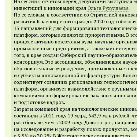
На сессии с отчетом перед депутатами выступила 
инвестиций и инноваций края
Ольга Рухуллаева
.
По ее словам, в соответствии со Стратегией иннов
развития Красноярского края до 2020 года обозна
13 направлений для формирования технологическ
платформ, которые являются приоритетными. В эт
процесс активно вовлечены вузы, научные организ
промышленные предприятия, а также министерств
того, в крае создан Сибирский научно-образовате
консорциум. Это ассоциация, объединяющая научн
образовательные учреждения, промышленные пре
и субъекты инновационной инфраструктуры. Конс
содействует созданию региональных технологичес
платформ, организует взаимодействие с крупными
компаниями по формированию заказных инноваци
и подготовке кадров.
Затраты компаний края на технологические иннов
составили в 2011 году 19 млрд 643,9 млн рублей, чт
раза больше, чем в 2009 году. Доля затрат, направл
на исследование и разработку новых продуктов, во
с 5,5% до 30,2%. В Железногорске создан кластер