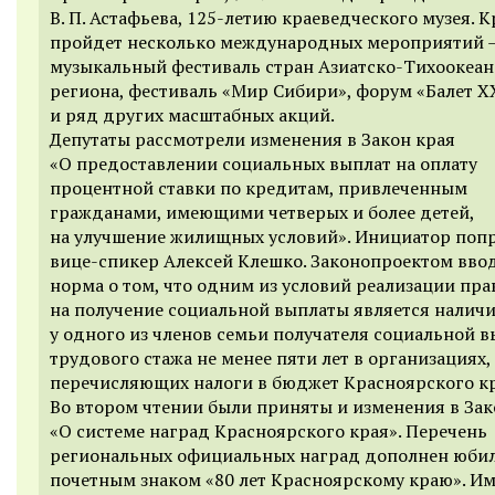
В. П. Астафьева, 125-летию краеведческого музея. К
пройдет несколько международных мероприятий 
музыкальный фестиваль стран Азиатско-Тихоокеан
региона, фестиваль «Мир Сибири», форум «Балет ХХ
и ряд других масштабных акций.
Депутаты рассмотрели изменения в Закон края
«О предоставлении социальных выплат на оплату
процентной ставки по кредитам, привлеченным
гражданами, имеющими четверых и более детей,
на улучшение жилищных условий». Инициатор поп
вице-спикер Алексей Клешко. Законопроектом вво
норма о том, что одним из условий реализации пра
на получение социальной выплаты является наличи
у одного из членов семьи получателя социальной 
трудового стажа не менее пяти лет в организациях,
перечисляющих налоги в бюджет Красноярского кр
Во втором чтении были приняты и изменения в Зак
«О системе наград Красноярского края». Перечень
региональных официальных наград дополнен юб
почетным знаком «80 лет Красноярскому краю». Им