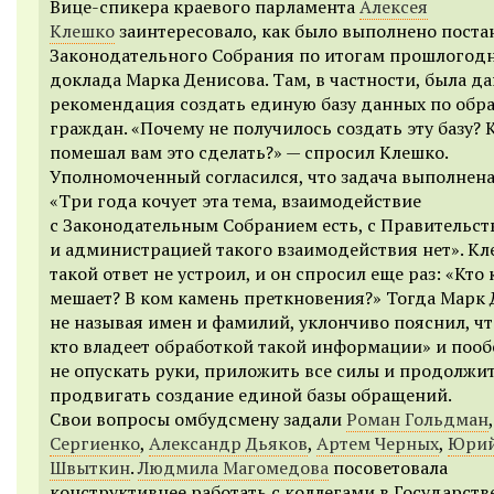
Вице-спикера краевого парламента
Алексея
Клешко
заинтересовало, как было выполнено поста
Законодательного Собрания по итогам прошлогод
доклада Марка Денисова. Там, в частности, была да
рекомендация создать единую базу данных по об
граждан. «Почему не получилось создать эту базу? 
помешал вам это сделать?» — спросил Клешко.
Уполномоченный согласился, что задача выполнена
«Три года кочует эта тема, взаимодействие
с Законодательным Собранием есть, с Правительст
и администрацией такого взаимодействия нет». К
такой ответ не устроил, и он спросил еще раз: «Кто
мешает? В ком камень преткновения?» Тогда Марк 
не называя имен и фамилий, уклончиво пояснил, что
кто владеет обработкой такой информации» и поо
не опускать руки, приложить все силы и продолжит
продвигать создание единой базы обращений.
Свои вопросы омбудсмену задали
Роман Гольдман
Сергиенко
,
Александр Дьяков
,
Артем Черных
,
Юри
Швыткин
.
Людмила Магомедова
посоветовала
конструктивнее работать с коллегами в Государст