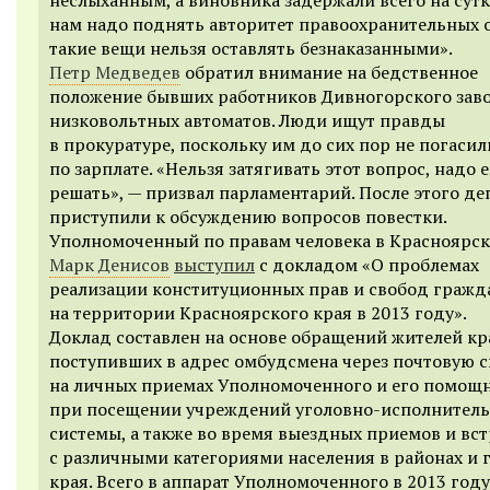
нам надо поднять авторитет правоохранительных 
такие вещи нельзя оставлять безнаказанными».
Петр Медведев
обратил внимание на бедственное
положение бывших работников Дивногорского зав
низковольтных автоматов. Люди ищут правды
в прокуратуре, поскольку им до сих пор не погаси
по зарплате. «Нельзя затягивать этот вопрос, надо 
решать», — призвал парламентарий. После этого де
приступили к обсуждению вопросов повестки.
Уполномоченный по правам человека в Красноярск
Марк Денисов
выступил
с докладом «О проблемах
реализации конституционных прав и свобод гражд
на территории Красноярского края в 2013 году».
Доклад составлен на основе обращений жителей кр
поступивших в адрес омбудсмена через почтовую с
на личных приемах Уполномоченного и его помощ
при посещении учреждений уголовно-исполнител
системы, а также во время выездных приемов и вст
с различными категориями населения в районах и 
края. Всего в аппарат Уполномоченного в 2013 году