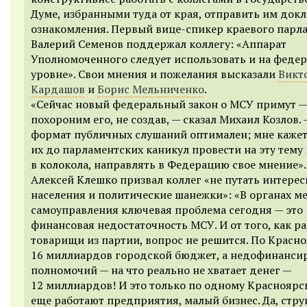
Думе, избранными туда от края, отправить им док
ознакомления. Первый вице-спикер краевого парл
Валерий Семенов поддержал коллегу: «Аппарат
Уполномоченного следует использовать и на феде
уровне». Свои мнения и пожелания высказали
Викт
Кардашов
и
Борис Мельниченко
.
«Сейчас новый федеральный закон о МСУ примут — 
похороним его, не создав, — сказал Михаил Козлов. 
формат публичных слушаний оптимален; мне кажет
их до парламентских каникул провести на эту тему 
в колокола, направлять в Федерацию свое мнение».
Алексей Клешко призвал коллег «не путать интере
населения и политические шанежки»: «В органах м
самоуправления ключевая проблема сегодня — это
финансовая недостаточность МСУ. И от того, как р
товарищи из партии, вопрос не решится. По Красно
16 миллиардов городской бюджет, а недофинанси
полномочий — на что реально не хватает денег —
12 миллиардов! И это только по одному Красноярск
еще работают предприятия, малый бизнес. Да, стру