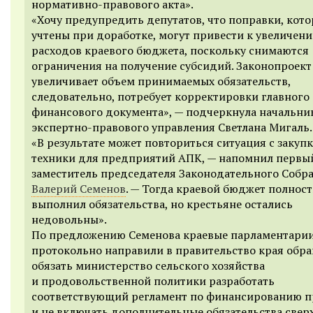
нормативно-правового акта».
«Хочу предупредить депутатов, что поправки, кот
учтены при доработке, могут привести к увеличен
расходов краевого бюджета, поскольку снимаются
ограничения на получение субсидий. Законопроект
увеличивает объем принимаемых обязательств,
следовательно, потребует корректировки главного
финансового документа», — подчеркнула начальни
экспертно-правового управления Светлана Мигаль.
«В результате может повториться ситуация с закуп
техники для предприятий АПК, — напомнил первы
заместитель председателя Законодательного Собр
Валерий Семенов
. — Тогда краевой бюджет полнос
выполнил обязательства, но крестьяне остались
недовольны».
По предложению Семенова краевые парламентари
протокольно направили в правительство края обр
обязать министерство сельского хозяйства
и продовольственной политики разработать
соответствующий регламент по финансированию 
и не включать дополнительные обязательства свер