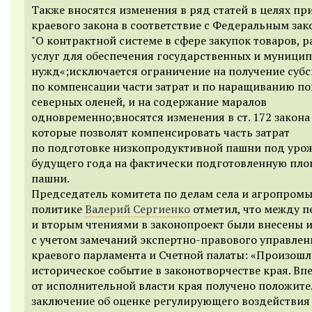
Также вносятся изменения в ряд статей в целях п
краевого закона в соответствие с Федеральным за
"О контрактной системе в сфере закупок товаров, р
услуг для обеспечения государственных и муници
нужд«;исключается ограничение на получение суб
по компенсации части затрат и по наращиванию по
северных оленей, и на содержание маралов
одновременно;вносятся изменения в ст. 172 закона 
которые позволят компенсировать часть затрат
по подготовке низкопродуктивной пашни под уро
будущего года на фактически подготовленную пл
пашни.
Председатель комитета по делам села и агропром
политике
Валерий Сергиенко
отметил, что между 
и вторым чтениями в законопроект были внесены 
с учетом замечаний экспертно-правового управлен
краевого парламента и Счетной палаты: «Произошл
историческое событие в законотворчестве края. Вп
от исполнительной власти края получено положит
заключение об оценке регулирующего воздействия