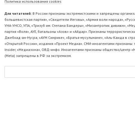
Политика использования cookies
Для читателей:
В России признаны экстремистскими и запрещены организа
большевистская партия», «Свидетели Иеговы», «Армия воли народа», «Ру
УНА-УНСО, УПА, «Тризуб им. Степана Бандеры», «Мизантропик дивижн», «М
партия «Воля», АУЕ, батальоны «Азов» и «Айдар». Признаны террористическ
Джебхад-ан-Нусра, «АУМ Синрике», «Братья-мусульмане», «Аль-Каида в стр
«Открытой России», издания «Проект Медиа». СМИ-иноагентами признаны: т
Insider, «Медиазона», ОВД-инфо. Иноагентами признаны общество/центр «
(Metа) запрещены в РФ за экстремизм.