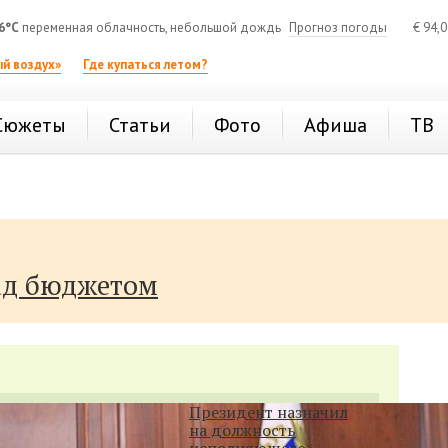
6°C
переменная облачность, небольшой дождь
Прогноз погоды
€
94,
й воздух»
Где купаться летом?
Сюжеты
Статьи
Фото
Афиша
ТВ
ад бюджетом
Президент назначил
на должность
исполняющего