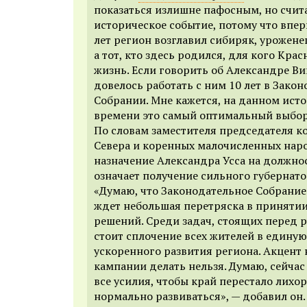
показаться излишне пафосным, но счит
историческое событие, потому что впер
лет регион возглавил сибиряк, урожене
а тот, кто здесь родился, для кого Крас
жизнь. Если говорить об Александре Ви
довелось работать с ним 10 лет в Зако
Собрании. Мне кажется, на данном ист
времени это самый оптимальный выбор
По словам заместителя председателя к
Севера и коренных малочисленных на
назначение Александра Усса на должнос
означает получение сильного губернато
«Думаю, что Законодательное Собрание 
ждет небольшая перетряска в приняти
решений. Среди задач, стоящих перед 
стоит сплочение всех жителей в едину
ускоренного развития региона. Акцент
кампании делать нельзя. Думаю, сейча
все усилия, чтобы край перестало лихо
нормально развиваться», — добавил он.