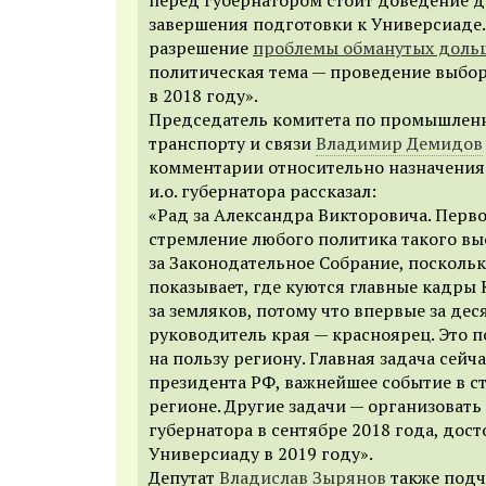
завершения подготовки к Универсиаде.
разрешение
проблемы обманутых доль
политическая тема — проведение выбо
в 2018 году».
Председатель комитета по промышленн
транспорту и связи
Владимир Демидов
комментарии относительно назначения
и.о. губернатора рассказал:
«Рад за Александра Викторовича. Перво
стремление любого политика такого вы
за Законодательное Собрание, поскольк
показывает, где куются главные кадры 
за земляков, потому что впервые за дес
руководитель края — красноярец. Это п
на пользу региону. Главная задача сейч
президента РФ, важнейшее событие в с
регионе. Другие задачи — организовать
губернатора в сентябре 2018 года, дос
Универсиаду в 2019 году».
Депутат
Владислав Зырянов
также подч