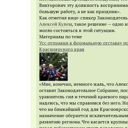
Викторович эту должность воспринимае
большую работу, а не как праздник».
Как отметил вице-спикер Законодател
Алексей Кулеш
, такое решение — одно и
могло состояться в этой ситуации.
Материалы по теме
Усс отправил в формальную отставку п
Красноярского края
«Мне, конечно, немного жаль, что Але
оставит Законодательное Собрание, по
уравнитель сил и течений краевого пар
надеюсь, что мы справимся без него. Н
что на ближайший год для Красноярско
назначение обернется исключительным
развитию региона. Что касается крупных
перед губернатором стоит доведение д