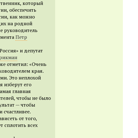
ственник, который
ии, обеспечить
сии, как можно
щих на родной
ие руководитель
амента
Петр
Россия» и депутат
рикман
же отметил: «Очень
ководителем края.
ьми. Это неплохой
я изберут его
амая главная
ителей, чтобы не было
ультат — чтобы
и счастливее.
висеть от того,
т сплотить всех