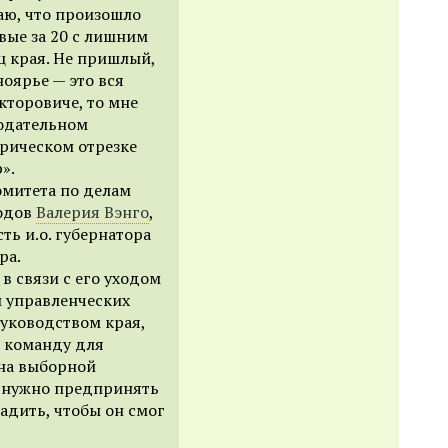
аю, что произошло
вые за 20 с лишним
ц края. Не пришлый,
ноярье — это вся
кторовиче, то мне
нодательном
орическом отрезке
».
омитета по делам
родов
Валерия Вэнго
,
ть и.о. губернатора
ра.
в связи с его уходом
и управленческих
руководством края,
ю команду для
 на выборной
с нужно предпринять
радить, чтобы он смог