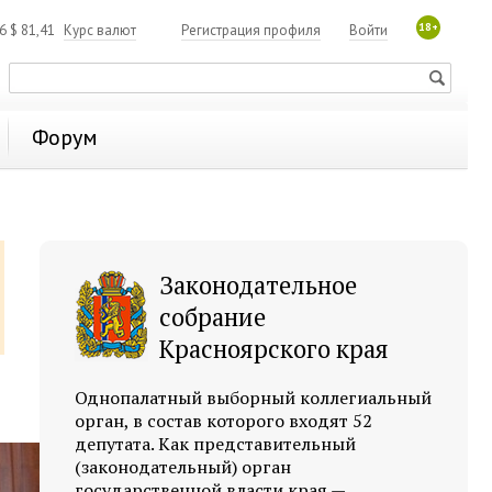
18+
06
$
81,41
Курс валют
Регистрация профиля
Войти
Форум
Законодательное
собрание
Красноярского края
Однопалатный выборный коллегиальный
орган, в состав которого входят 52
депутата. Как представительный
(законодательный) орган
государственной власти края —