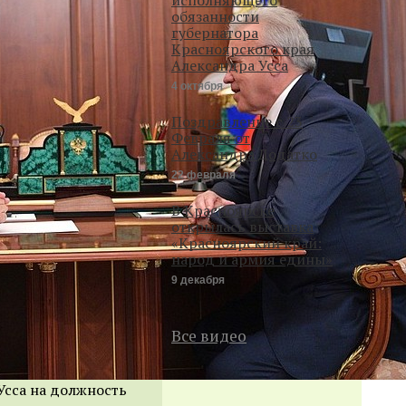
обязанности
губернатора
Красноярского края
Александра Усса
4 октября
Поздравление с 23
Февраля от
Александра Додатко
22 февраля
В Красноярске
открылась выставка
«Красноярский край:
народ и армия едины»
9 декабря
Все видео
Усса на должность