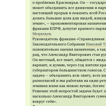
о проблемах Красноярья. Он — государ
может объединить все движения и парт
настоящий прорыв и показать всей Рос
делать большие дела для людей, живу
земле», — прокомментировал назначен
фракции КПРФ, депутат краевого парл
Медведев
.
Руководитель фракции «Справедливая 
Законодательного Собрания
Николай Т
положительно оценил назначение, а так
рад, что Александр Викторович стал ру
Он местный, все знает, общается с люд
вариант, и думаю, через год жители кра
губернатором большинством голосов. С
задача — объединить всю элиту, всех ж
разногласий и мы работали на один рез
земляки жили как можно лучше, богаче 
Решение этой непростой задачи будет за
насколько Александр Викторович сумее
вокруг себя».