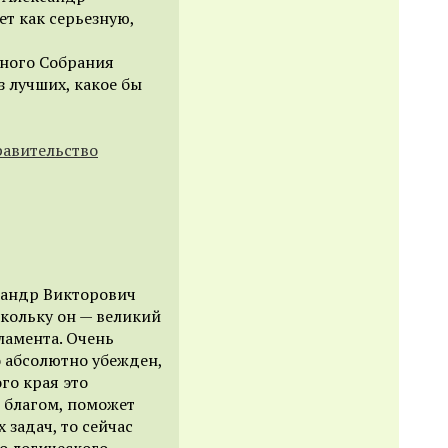
т как серьезную,
ьного Собрания
з лучших, какое бы
равительство
ксандр Викторович
скольку он — великий
ламента. Очень
о абсолютно убежден,
го края это
 благом, поможет
 задач, то сейчас
о логического