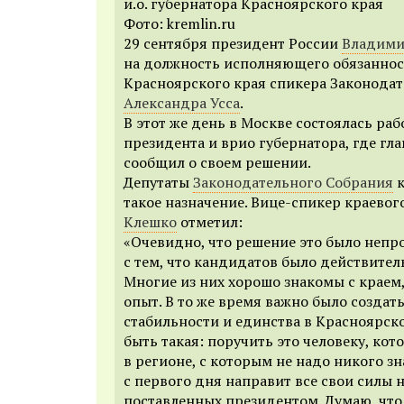
и.о. губернатора Красноярского края
Фото: kremlin.ru
29 сентября президент России
Владими
на должность исполняющего обязаннос
Красноярского края спикера Законода
Александра Усса
.
В этот же день в Москве состоялась раб
президента и врио губернатора, где гла
сообщил о своем решении.
Депутаты
Законодательного Собрания
к
такое назначение. Вице-спикер краево
Клешко
отметил:
«Очевидно, что решение это было непр
с тем, что кандидатов было действител
Многие из них хорошо знакомы с краем,
опыт. В то же время важно было создат
стабильности и единства в Красноярско
быть такая: поручить это человеку, кот
в регионе, с которым не надо никого з
с первого дня направит все свои силы 
поставленных президентом. Думаю, что