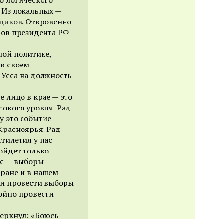
 Из локальных —
щиков
. Откровенно
ров президента РФ
ой политике,
в своем
 Усса на должность
е лицо в крае — это
сокого уровня. Рад
у это событие
Красноярья. Рад
ятилетия у нас
ойдет только
ас — выборы
тране и в нашем
 и провести выборы
тойно провести
еркнул: «Боюсь