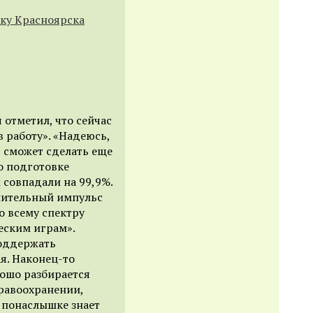
вку Красноярска
отметил, что сейчас
в работу». «Надеюсь,
с сможет сделать еще
о подготовке
 совпадали на 99,9%.
лнительный импульс
о всему спектру
еским играм».
поддержать
я. Наконец-то
рошо разбирается
дравоохранении,
 понаслышке знает