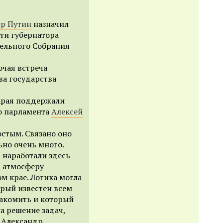
р Путин
назначил
ти губернатора
тельного Собрания
очая встреча
ва государства
рая поддержали
го парламента
Алексей
остым. Связано оно
ьно очень много.
 наработали здесь
ь атмосферу
м крае. Логика могла
орый известен всем
накомить и который
на решение задач,
 Александр